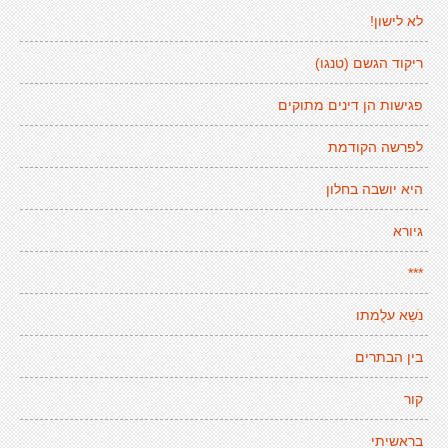
לא לישון!
ריקוד הגשם (טנגו)
פגישות הן דינים מתוקים
לפרשה הקודמת
היא יושבה בחלון
גיורא
***
נׁשֵא עלֻמתו
בין הבתרים
קור
בראשיתי