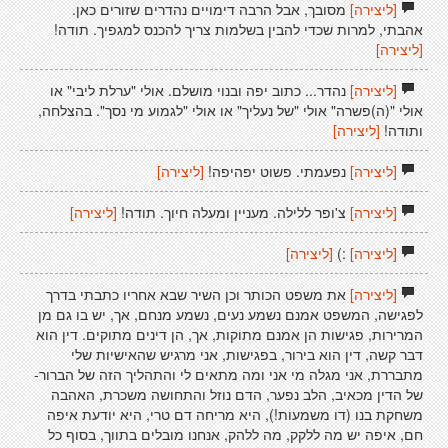
[ליצירה]
מסובך, אבל הרבה דימויים נהדרים שזורים כאן.
אהבתי, למרות שכדי להבין בשלמות צריך להכנס למגפיך. תודה!
[ליצירה]
[ליצירה]
נהדר... כתוב יפה ובנוי מושלם. אולי "ערלת ליבי" או
אולי "(ה)פשרה" אולי "של נעליך" או אולי "לגמוע מי נסך". בהצלחה,
ותודה!
[ליצירה]
[ליצירה]
נפעמתי. פשוט יפהיפה!
[ליצירה]
[ליצירה]
צ'ופר ללילה. מעניין ומעלה חיוך. תודה!
[ליצירה]
[ליצירה]
:)
[ליצירה]
[ליצירה]
את משפט הכותר וכן השיר שבא אחריו כתבתי בדרך
לפגישה, המשפט אמנם נשמע נעים, נשמע מנחם, אך, יש בו גם מן
המרירות, פגישות הן אמנם מתוקות, אך, הן דינים מתוקים. דין הוא
דבר קשה, דין הוא בירור, בפגישות, אני מרגיש שהאישיות שלי
מתבררת, אני מגלה מי אני ומה מתאים לי והתהליך הזה של הברור-
של הדין מכאיב, הלב נפער, הדם נוזל והתחושה משכרת, האהבה
משחקת בנו (דו משמעות!), היא מריחה דם טרי, היא יודעת איפה
חם, איפה יש מה ללקק, מה ללהק, אנחנו מובלים בתווך, בסוף כל