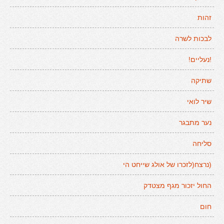
זהות
לבכות לשרה
!נעליים!
שתיקה
שיר לואי
נער מתבגר
סליחה
(נרצח(לזכרו של אולג שייחט הי
החול יזכור מגף מצטדק
חום