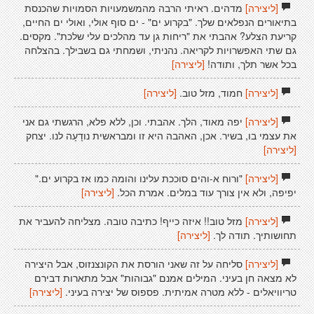
[ליצירה]
מדהים. ראיתי הרבה מהמשמעויות הסמויות שהכנסת
בתיאורים הנפלאים שלך. "בקרוע ים" - ים סוף אולי, ואולי ים החיים,
קריעת הצלע? אהבתי את "ריחות גן עד מהלכים עלי שלכת". מקסים.
גם שתי האפשרויות לקריאה. נהניתי, ושמחתי גם בשבילך. בהצלחה
בכל אשר תלך, ותודה!
[ליצירה]
[ליצירה]
חמוד, מזל טוב.
[ליצירה]
[ליצירה]
יפה מאוד, הלך. אהבתי. וכן, ללא פלא, הרגשתי גם אני
את עצמי בו, בשיר. אכן, האהבה היא זו ומבראשית נודָעָה לנו. יצחק
[ליצירה]
[ליצירה]
"ורוח א-והים סוככת עלינו והומה כמו אז בקרוע ים."
יפיפה, ולא אין צורך עוד במלים. אמרת הכל.
[ליצירה]
[ליצירה]
מזל טוב!! איזה כייף! כתיבה טובה. מצליחה להעביר את
תחושותיך. תודה לך.
[ליצירה]
[ליצירה]
סליחה על זה שאני הורסת את הקונצנזוס, אבל היצירה
לא מצאה חן בעיני. המילים אמנם "גבוהות" אבל מתארות דבירם
טריוויאלים - ללא מטרה אמיתית. פספוס של יצירה בעיני.
[ליצירה]