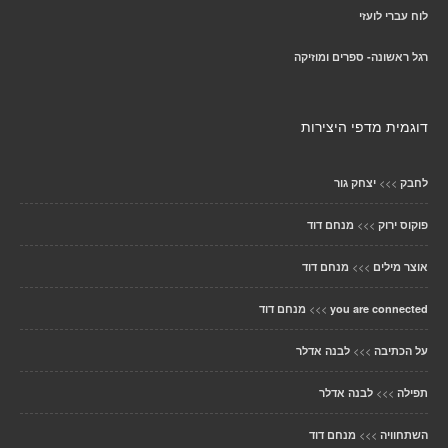
לוח עברי לועזי
רגל ראשונה- ספרים ומוזיקה
דוגמית מדפי היצירות
>>>
לחבק
יצחק גור
>>>
פוקוס ירוק
מנחם דוד
>>>
אוצר מילים
מנחם דוד
>>>
you are connected
מנחם דוד
>>>
על הכתיבה
לבנה אדלר
>>>
תפילה
לבנה אדלר
>>>
השתחוויה
מנחם דוד