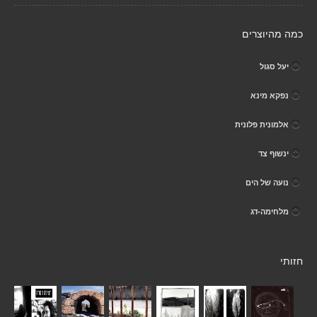
כמה מהיוצרים
יעל סגול
נפקא מינא
אלמונית פלונית
ינשוף צד
נועה של הים
מלחימה-דג
חזותי