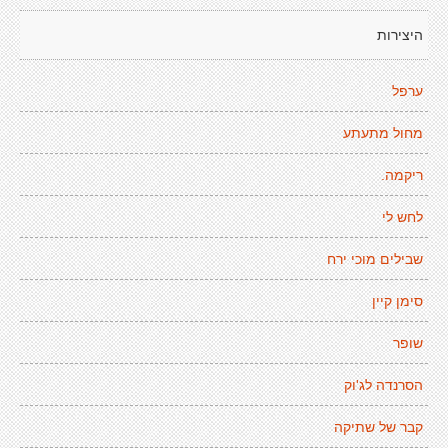
היצירות
ערפל
מחול מתעתע
ריקמה.
לחש לי
שבילים מוכי ירח
סימן קיין
שופר
הסרנדה לג'וק
קבר של שתיקה