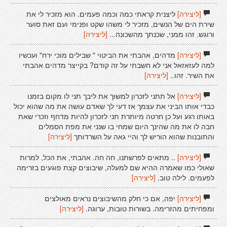
[ליצירה]
ליצנית קראתי כמה וכמה פעמים. הוא מזכיר לי את
שירת הים של הנשים, מזכיר לי משהו שקט ופנימי ועם זאת סוער
ורוגש. זהו ממני, שכנתך מהשכונה...
[ליצירה]
[ליצירה]
מדהים, אהבתי את הביטוי " שבילים מוכי ירח" ועכשיו
למה לעזאזאל אני לא חשבתי על זה קודם? בקייצר מדהים אהבתי
את השיר. זהו..
[ליצירה]
[ליצירה]
אל תתני לזכרון למשוך את ליבך תני לו מקום בזמנו
כבדי אותו הביני את עצמך אז דעי לך שאדם עושה את מה שהוא יכול
באותו רגע ועל כן חרטה מיותרת תני לזכרון להיות מדחף וזכרי שאת
חבה לו את מה שהינך היום שמחי בו שנני את מפת הסמלים
והתובנות שהוא הוריש לך והיי גאה על השרדותך
[ליצירה]
[ליצירה]
.. מתאים לפרשתנו, חה חה. אהבתי, את הכל, למרות
שאולי כמו שאמרה ההיא שם למעלה, שיבוצים קצת פוגעים בזרימה
לפעמים. לילה טוב.
[ליצירה]
[ליצירה]
יפה, אם כי חלק מהשיבוצים נראים מאולצים
ומפחיתים מהזרימה. בשורות טובות, ערוגה.
[ליצירה]