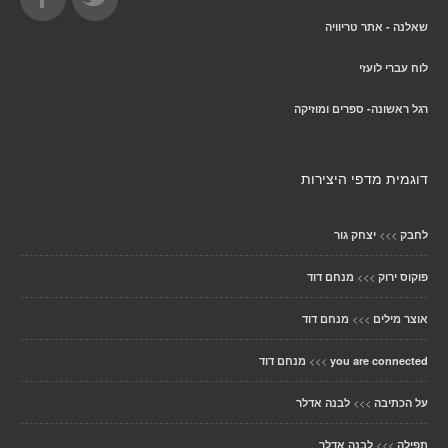
שאלנה - אתר טריוויה
לוח עברי לועזי
רגל ראשונה- ספרים ומוזיקה
דוגמית מדפי היצירות
>>>
לחבק
יצחק גור
>>>
פוקוס ירוק
מנחם דוד
>>>
אוצר מילים
מנחם דוד
>>>
you are connected
מנחם דוד
>>>
על הכתיבה
לבנה אדלר
>>>
תפילה
לבנה אדלר