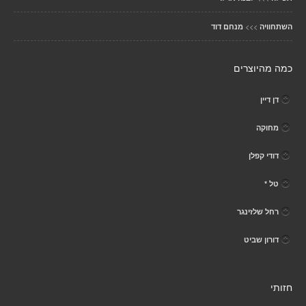
>>>
השתחוויה
מנחם דוד
כמה מהיוצרים
דן דיין
מחוקה
דודי קפלן
טל *
רחל שלזינגר
דורון שביט
חזותי