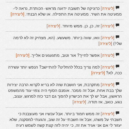
[ליצירה]
כרוניקה של תשובה ידועה מראש- הכותרת, נראה לי-
ממעיטה את השיר. ממעיטה את התפילה. או שלא הבנתי.
[ליצירה]
[ליצירה]
זה, כן, כן. ממש מיוחד.
[ליצירה]
[ליצירה]
וואו, שווה ביותר. משעשע. (הא, מצחיק זה לא לרמה
שלי!)
[ליצירה]
[ליצירה]
אפשר לחייך? אור וטוב, מתגעגעים אלייך.
[ליצירה]
[ליצירה]
למה צריך בכלל להחליט? להתיישב? הנפש יותר עשירה
ככה, לא?
[ליצירה]
[ליצירה]
מתקרבת, אני חושבת שזה לא בריא לקרוא הרבה יצירות
שלך בבת אחת. אבל זה ממכר. אומנם הסוף היה צפוי עוד מהמשפט
הראשון, אבל יש לך את הכישרון להפוך גם דבר כזה למרגש, עצוב,
נוגע, כואב, אז תודה.
[ליצירה]
[ליצירה]
זה ממש חמוד ביותר. אבל עכשיו אני מעוצבנת כי
חשבתי על משהו, אבל אז חשבתי על זה שוב, והגעתי למסקנה, שלא
יעזור לי אם אני אגיד את זה, כי יהיה לזה קצת קשה לשמש רעיה