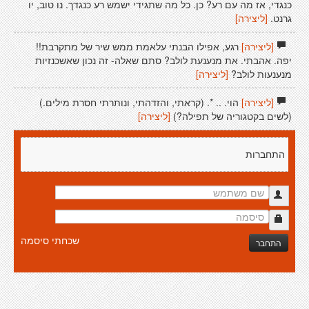
כנגדי, אז מה עם רע? כן. כל מה שתגידי ישמש רע כנגדך. נו טוב, יו
גרנט.
[ליצירה]
[ליצירה]
רגע, אפילו הבנתי עלאמת ממש שיר של מתקרבת!!
יפה. אהבתי. את מנענעת לולב? סתם שאלה- זה נכון שאשכנזיות
מנענעות לולב?
[ליצירה]
[ליצירה]
הוי. .. *. (קראתי, והזדהתי, ונותרתי חסרת מילים.)
(לשים בקטגוריה של תפילה?)
[ליצירה]
התחברות
שכחתי סיסמה
התחבר