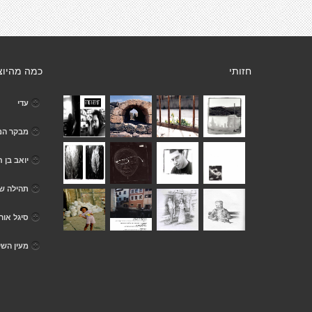
חזותי
כמה מהיוצ
עדי
מבקר המד
יואב בן ח
תהילה ש
סיגל אורן
מעין השי