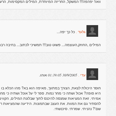
וואו! יפהפה!!! המשקל, החריזה המיוחדת, המילים המקסימות, הרעיון
כל כך יפה...
גלעד .
המילים ,החוזק,העוצמה... פשוט טוב!!! תמשיכי לכתוב... בחיבה רב
אוהו.
30/9/2005 01:39:05
עדי .
חוסר היכולת לצאת, הצורך במתווך, מאיפה הוא בא? מהו הכלא ב
היא סופה? אכול ושתה כי מחר נמות. ספר לי על אוכל ושתיה כי מחר 
אמיתי. זאת המציאות שמנסה להיכנס לתוך שבלונת המילים, הקווים,
להסתיר גם את המוות. את העצב שבתמונות. הידיעה שהמציאות רעה,
שם'? נהניתי. שמרתי. סיכנשתי.