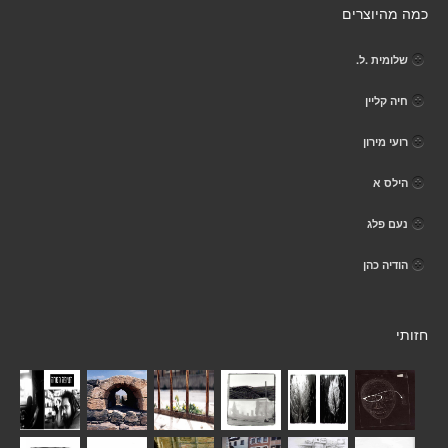
כמה מהיוצרים
שלומית .ל.
חיה קליין
רועי מירון
הילס א
נעם פלג
הודיה כהן
חזותי