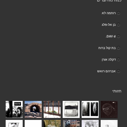
כמה מהיוצרים
רוחמה לא
בן אל-פלג
DAV d.
בת קול ברוח
דקלה אורן
אברהם רואש
חזותי