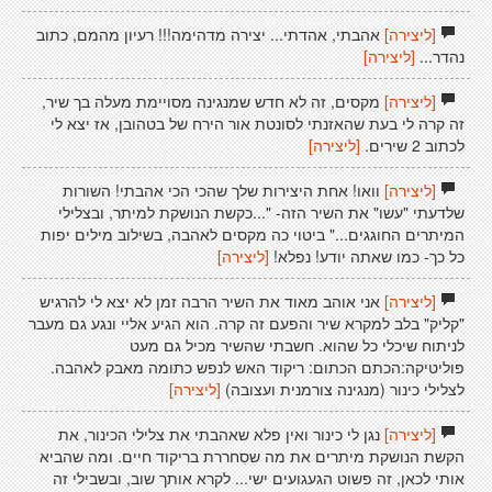
[ליצירה]
אהבתי, אהדתי... יצירה מדהימה!!! רעיון מהמם, כתוב
נהדר...
[ליצירה]
[ליצירה]
מקסים, זה לא חדש שמנגינה מסויימת מעלה בך שיר,
זה קרה לי בעת שהאזנתי לסונטת אור הירח של בטהובן, אז יצא לי
לכתוב 2 שירים.
[ליצירה]
[ליצירה]
וואו! אחת היצירות שלך שהכי הכי אהבתי! השורות
שלדעתי "עשו" את השיר הזה- "...כקשת הנושקת למיתר, ובצלילי
המיתרים החוגגים..." ביטוי כה מקסים לאהבה, בשילוב מילים יפות
כל כך- כמו שאתה יודע! נפלא!
[ליצירה]
[ליצירה]
אני אוהב מאוד את השיר הרבה זמן לא יצא לי להרגיש
"קליק" בלב למקרא שיר והפעם זה קרה. הוא הגיע אליי ונגע גם מעבר
לניתוח שיכלי כל שהוא. חשבתי שהשיר מכיל גם מעט
פוליטיקה:הכתם הכתום: ריקוד האש לנפש כתומה מאבק לאהבה.
לצלילי כינור (מנגינה צורמנית ועצובה)
[ליצירה]
[ליצירה]
נגן לי כינור ואין פלא שאהבתי את צלילי הכינור, את
הקשת הנושקת מיתרים את מה שסִחררת בריקוד חיים. ומה שהביא
אותי לכאן, זה פשוט הגעגועים ישי... לקרא אותך שוב, ובשבילי זה