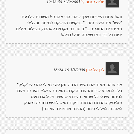
12/9/2005 19:38:50
יוליה קגנוביץ'
וואו! אחת היצירות שלך שהכי הכי אהבתי! השורות שלדעתי
"עשו" את השיר הזה- "...כקשת הנושקת למיתר, ובצלילי
המיתרים החוגגים..." ביטוי כה מקסים לאהבה, בשילוב מילים
יפות כל כך- כמו שאתה יודע! נפלא!
5/1/2006 18:24:16
לבן על לבן
אני אוהב מאוד את השיר הרבה זמן לא יצא לי להרגיש "קליק"
בלב למקרא שיר והפעם זה קרה. הוא הגיע אליי ונגע גם מעבר
לניתוח שיכלי כל שהוא. חשבתי שהשיר מכיל גם מעט
פוליטיקה:הכתם הכתום: ריקוד האש לנפש כתומה מאבק
לאהבה. לצלילי כינור (מנגינה צורמנית ועצובה)