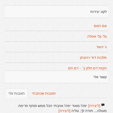
לקט יצירות
אֵם האֵם
גָלִי גָלֵי גאולה
ג´יהאד
מלכות דוד ויהונתן
הקזת דם חלק ב´ - דם חם
קשור אלי
תגובות שכתבתי
תגובות עלי
[ליצירה]
יפה! מאוד יפה! אהבתי הכל ממש סוחף וזרימה
מעולה... תודה לך, טליה
[ליצירה]