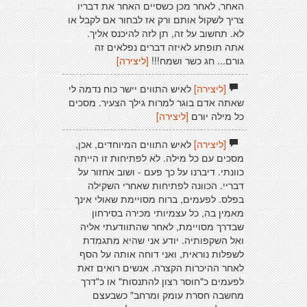
האחר, לאחר מכן כשסיים האחר את דבריו
צריך לשקול אותם ורק אז לבחור אם לקבל או
לא. תחשוב על זה, תן לזה להיכנס אליך.
אתה תופתע לאיזה דברים נפלאים זה
גורם... חג כשר ושמח!!!
[ליצירה]
[ליצירה]
לאיש התווים יישר כוח נדמה לי
שאתה אדם בוגר למרות גילך הצעיר. מסכים
כל מילה יורם
[ליצירה]
[ליצירה]
לאיש התווים המיוחדים, אכן,
מסכים עם כל מילה. לא לפתיחות זו הייתה
כוונתי. דיברנו על כך פעם - ושוב אחזור על
דבריי. הכוונה לפתיחות שאחרי השקילה
בפלס. לפעמים, ברוח מסויימת שאולי אינך
מאמין בה, כל עצמיותי מכירה בסירחון
שבדרך מסויימת, לאחר שהתוודעתי אליה
ואל השקפותיה. יודע אני שהיא מתגמדת
לשפלות נוראית, ואני דוחה אותה על הסף
לאחר ההיכרות הקצרה. אנשים רואים זאת
לפעמים כ"חוסר רצון להתנסות" או כ"דרך
מחשבה חסרת עומק ומרחב" כשבעצם