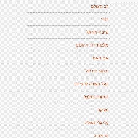
לב העולם
דוֹדִי
שִיבַת אוֹרְאֵל
מלכות דוד ויהונתן
אֵם האֵם
יכתוב ידו לה´
בעל השדה לרעייתו
תמונת נופ(ש)
נשיקה
גָלִי גָלֵי גאולה
הרמוניה