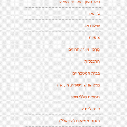
כאב טעון באקדחי צעצוע
ג´יהאד
שילוח אב
ציפיות
מֶרְכַּזֵי זיווג / חרוזים
התכנסות
בבית המטבחיים
חֶרֶט אֱנוֹש (ישעיה, ח´, א´)
תמצית טללי שחר
קינה לרננה
בגנות ממשלת (ישראל?)