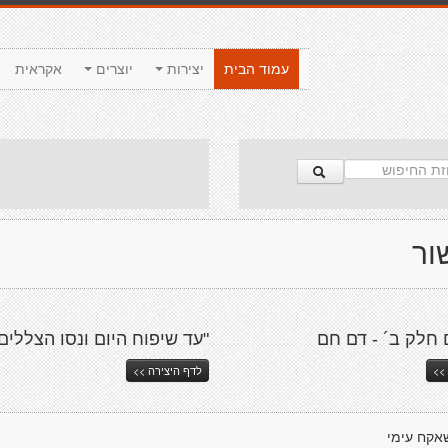
עמוד הבית
יצירות
יוצרים
אקראית
ור
 חלק ב´ - דם חם
"עד שיפוח היום ונסו הצללים.
>>
לדף היצירה >>
אקח עימי