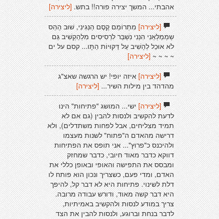
אהבתי... המשך יצירה פורה!! בתש.
[ליצירה]
[ליצירה]
מִתְרוֹמֵם קֶסֶם הַנְּגִינִי, שׁוּב הַהַס
שְמְמַלְּאֵנִי הִנְנִי נִשְׁבַּר לִרְסִיסִים מִלְהַקְשִׁיב גַּם
לֹא אוּכַל לְהָשִׁיב עַל דַּקּוּיוֹת הַתָּו... קסם על ים
~ ~ ~ ~
[ליצירה]
[ליצירה]
איזה יופי! יש הרגשה שאצ"ג
מהדהד בין מילות השיר...
[ליצירה]
[ליצירה]
ישי... המושג "פתיחות" הינו
לדעת להקשיב ולנסות להבין (גם אם לא
תמיד מצליחים, אבל לפחות משתדלים), ולא
דרישה מהאדם ה"פתוח" לשנות מעצמו
ולהיכנס כ"פרוץ"... אני תופס את הפתיחות
דווקא כדבר מאוד חיובי, כדבר שמחזק
ומבסס את התפישה והאופי ובאופן כללי את
האדם, ומדי פעם, כשצריך ונכון הוא פותח לו
דלת לשינוי. פתיחות היא לא דבר קל, להיפך
היא דבר קשה מאוד, ודורש עבודה מרובה.
צריך במודע לנסות ולהקשיב באמיתיות,
לדבר בנחת וברוגע, ולנסות להבין את הצד