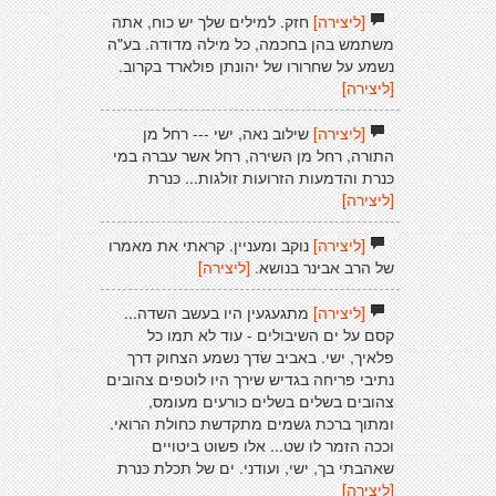
[ליצירה]
חזק. למילים שלך יש כוח, אתה
משתמש בהן בחכמה, כל מילה מדודה. בע"ה
נשמע על שחרורו של יהונתן פולארד בקרוב.
[ליצירה]
[ליצירה]
שילוב נאה, ישי --- רחל מן
התורה, רחל מן השירה, רחל אשר עברה במי
כּנרת והדמעות הזרועות זולגות... כּנרת
[ליצירה]
[ליצירה]
נוקב ומעניין. קראתי את מאמרו
של הרב אבינר בנושא.
[ליצירה]
[ליצירה]
מתגעגעין היו בעשב השדה...
קסם על ים השיבולים - עוד לא תמו כל
פלאיך, ישי. באביב שׂדך נשמע הצחוק דרך
נתיבי פריחה בגדיש שירך היו לוטפים צהובים
צהובים בשלים בשלים כורעים מעומס,
ומתוך ברכת גשמים מתקדשת כחולת הרואי.
וככה הזמר לו שט... אלו פשוט ביטויים
שאהבתי בך, ישי, ועודני. ים של תכלת כּנרת
[ליצירה]