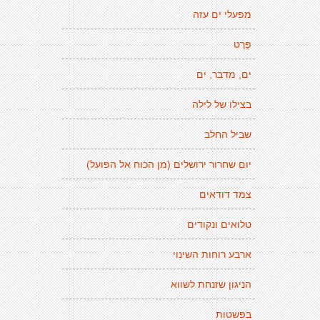
מפעלי ים עזה
פֶּרֶט
ים, מדבר, ים
בצילו של לילה
שביל החלב
יום שחרור ירושלים (מן הכוח אל הפועל)
צמד דודאים
טלואים ונקודים
ארבע רוחות השינוי
הניגון שזנחת לשווא
בפשטות