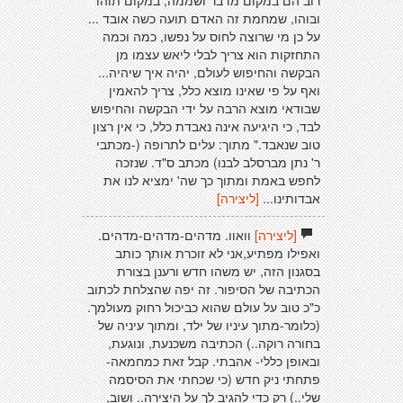
רוב הם במקום מדבר ושממה, במקום תוהו
ובוהו, שמחמת זה האדם תועה כשה אובד ...
על כן מי שרוצה לחוס על נפשו, כמה וכמה
התחזקות הוא צריך לבלי ליאש עצמו מן
הבקשה והחיפוש לעולם, יהיה איך שיהיה...
ואף על פי שאינו מוצא כלל, צריך להאמין
שבודאי מוצא הרבה על ידי הבקשה והחיפוש
לבד, כי היגיעה אינה נאבדת כלל, כי אין רצון
טוב שנאבד." מתוך: עלים לתרופה (-מכתבי
ר' נתן מברסלב לבנו) מכתב ס"ד. שנזכה
לחפש באמת ומתוך כך שה' ימציא לנו את
אבדותינו...
[ליצירה]
[ליצירה]
וואוו. מדהים-מדהים-מדהים.
ואפילו מפתיע,אני לא זוכרת אותך כותב
בסגנון הזה, יש משהו חדש ורענן בצורת
הכתיבה של הסיפור. זה יפה שהצלחת לכתוב
כ"כ טוב על עולם שהוא כביכול רחוק מעולמך.
(כלומר-מתוך עיניו של ילד, ומתוך עיניה של
בחורה רוקה..) הכתיבה משכנעת, ונוגעת,
ובאופן כללי- אהבתי. קבל זאת כמחמאה-
פתחתי ניק חדש (כי שכחתי את הסיסמה
שלי..) רק כדי להגיב לך על היצירה.. ושוב,