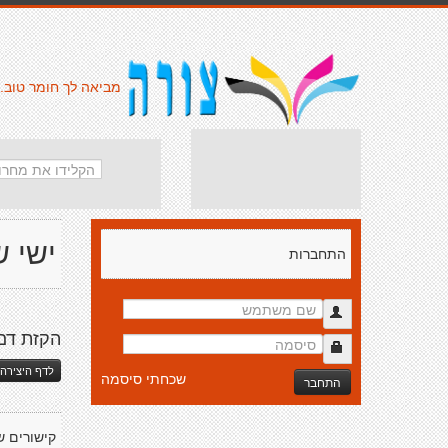
מביאה לך חומר טוב.
ישי ש
התחברות
הקזת דם
לדף היצירה 
שכחתי סיסמה
התחבר
קישורים ש