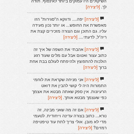
השיקולים היו עמוקים ביותר לאינסוף. תודה
לך.
[ליצירה]
[ליצירה]
יפה.... ודווקא ה"סגירות" הזו
מאפשרת את החופש... או יותר נכון מעידה
עליו. גם התוכן וגם הצורה מזכירים קצת את
ריה"ל, לדעתי....
[ליצירה]
[ליצירה]
אהבתי את השפה של איך זה
כתוב עצור ואטום אבל עם מלים שעוד רגע
הולכות להתפוצץ ולהיפתח לעולם בבת אחת
ברוך
[ליצירה]
[ליצירה]
אני מניחה שקראת את לוחמי
התמורות היה לי קושי להבין את דואט
הרעיונות. אין ספק שאתה מבטא את אצמך
כפי שעצמך מבטא אותך.
[ליצירה]
[ליצירה]
אם זה מה שאני מבינה, זה
נורא... כתוב בצורה עדינה וייחודית. לטעמי
מדי לא מובן. אולי צריך לתת עוד טיפטיפה
רמזים?
[ליצירה]