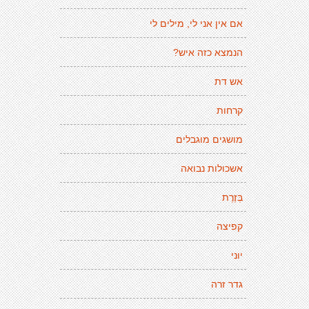
אם אין אני לי, מילים לי
הנמצא כזה איש?
אש דת
קרחות
מושגים מוגבלים
אשכולות נבואה
בְּזֶרֶת
קפיצה
יוני
גדר זרה