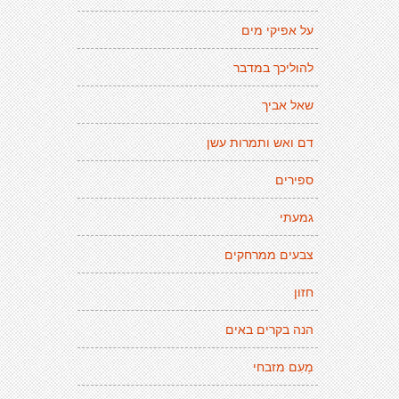
על אפיקי מים
להוליכך במדבר
שאל אביך
דם ואש ותמרות עשן
ספירים
גמעתי
צבעים ממרחקים
חזון
הנה בקרים באים
מְעִם מזבחי