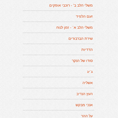
משלי הלב ב' - רוכבי אופקים
זעם הלפיד
משלי הלב א´ - זמן לנוח
שירת הברבורים
הדדיות
סודו של הנקר
ג´יג
אשליה
העץ הנדיב
אנכי מבקש
על ההר