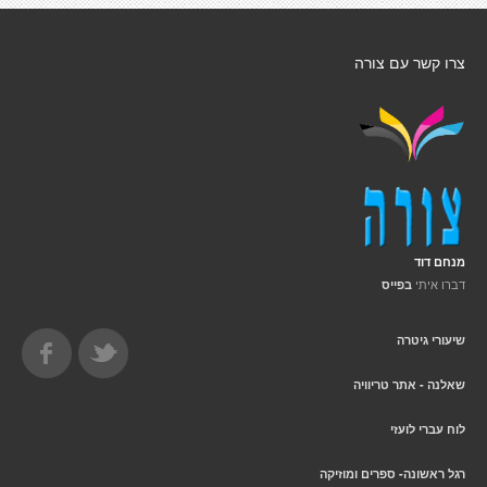
צרו קשר עם צורה
מנחם דוד
דברו איתי
בפייס
שיעורי גיטרה
שאלנה - אתר טריוויה
לוח עברי לועזי
רגל ראשונה- ספרים ומוזיקה