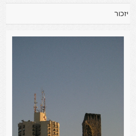
יזכור