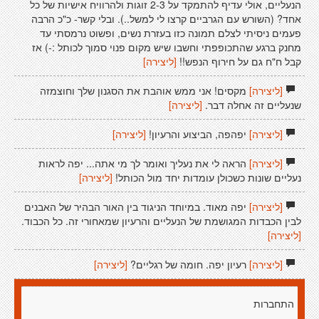
הנעליים, אולי עדיף להתמקד על 2-3 זוגות ולהרוויח אישיות של כל
אחד? (השורש עם הגרביים קרצו לי למשל..). ובלי קשר- כ"כ הרבה
פעמים ניסיתי לצלם תמונה כזו בעזרת נשים, ופשוט נרמסתי עד
מחנק ברגע שהתכופפתי וחשבו שיש מקום פנוי סמוך לכותל :-) אז
קבל ח"ח גם על חירוף הנפש!!
[ליצירה]
[ליצירה]
מקסים! אני ממש אוהבת את הסגנון שלך וחוצמזה
שנעליים זה אחלה דבר.
[ליצירה]
[ליצירה]
יפהפה, הביצוע והרעיון!
[ליצירה]
[ליצירה]
הראה לי את נעליך ואומר לך מי אתה... יפה לראות
נעליים שונות כשכולן עומדות יחד מול הכותל!
[ליצירה]
[ליצירה]
יפה מאוד. במיוחד הניגוד בין האור הבהיר של האבנים
לבין הכבדות המגושמת של הנעליים והרעיון שמאחורי זה. כל הכבוד.
[ליצירה]
[ליצירה]
רעיון יפה. חומה של רגליים?
[ליצירה]
התחברות