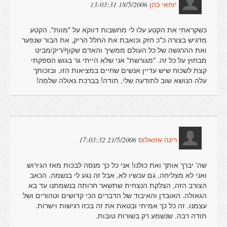
18/5/2006 13:03:31
יוחאי כהן
כשקראתי את הקטע עלו לי מחשבות דווקא על "מוות". הקטע
מדגיש בצורה כ"כ חזק וכואבת את החלל הריק, את הבור שנפער
ואת ההרגשה של כל העולם ממשיך והאדם שקוף/ריק/מביט
מבחוץ על כל זה. "מגורשת" אני שלא הייתי גר בגוש הספקתי
קצת לשכוח שיש עדיין אנשים שחיים במציאות הזו, ובזכותך
עלה הנושא שוב לתודעה שלי, תודה! בברכת גאולה שלמה!
21/5/2006 17:03:32
רינה אזואלוס
שה' יברך אותך ואת כולנו! אני כל כך מנסה לבכות מאז הגירוש
ואני לא מצליחה, גם עכשיו לא, אבל זה נגע לי בנשמה. הכאב
הצורב הזה, הצלקת הנצחית שתשאר חרותה בנשמתנו עד בא
הגאולה. האובדן והאיבוד של הדברים הכי קדושים וטהורים ושל
עצמנו. זה כל כך אמיתי ובטאת את זה בכזו רגישות וישרות.
תודה רבה. שנשמע רק בשורות טובות.