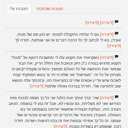
תגובות שכתבתי
תגובות עלי
[ליצירה]
[ליצירה]
[ליצירה]
גם לי עלתה ההקבלה למוות. יש כאן סוג של מוות,
אובדן. בא לי לכתוב לך כל הרבה דברים אז אני שותקת. תודה לך.
[ליצירה]
[ליצירה]
כשקראתי את הקטע עלו לי מחשבות דווקא על "מוות".
הקטע מדגיש בצורה כ"כ חזק וכואבת את החלל הריק, את הבור
שנפער ואת ההרגשה של כל העולם ממשיך והאדם שקוף/ריק/מביט
מבחוץ על כל זה. "מגורשת" אני שלא הייתי גר בגוש הספקתי קצת
לשכוח שיש עדיין אנשים שחיים במציאות הזו, ובזכותך עלה הנושא
שוב לתודעה שלי, תודה! בברכת גאולה שלמה!
[ליצירה]
[ליצירה]
שה' יברך אותך ואת כולנו! אני כל כך מנסה לבכות מאז
הגירוש ואני לא מצליחה, גם עכשיו לא, אבל זה נגע לי בנשמה. הכאב
הצורב הזה, הצלקת הנצחית שתשאר חרותה בנשמתנו עד בא
הגאולה. האובדן והאיבוד של הדברים הכי קדושים וטהורים ושל
עצמנו. זה כל כך אמיתי ובטאת את זה בכזו רגישות וישרות. תודה
רבה. שנשמע רק בשורות טובות.
[ליצירה]