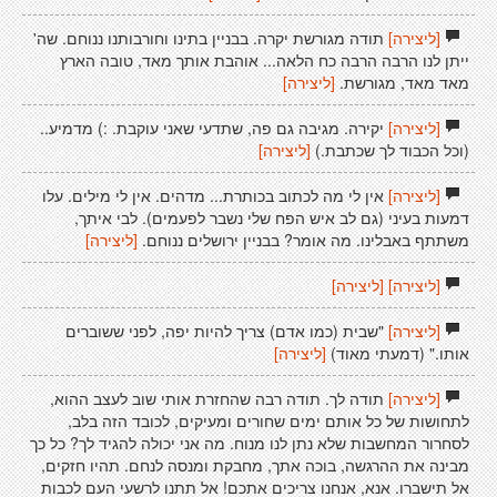
[ליצירה]
תודה מגורשת יקרה. בבניין בתינו וחורבותנו ננוחם. שה'
ייתן לנו הרבה הרבה כח הלאה... אוהבת אותך מאד, טובה הארץ
מאד מאד, מגורשת.
[ליצירה]
[ליצירה]
יקירה. מגיבה גם פה, שתדעי שאני עוקבת. :) מדמיע..
(וכל הכבוד לך שכתבת.)
[ליצירה]
[ליצירה]
אין לי מה לכתוב בכותרת... מדהים. אין לי מילים. עלו
דמעות בעיני (גם לב איש הפח שלי נשבר לפעמים). לבי איתך,
משתתף באבלינו. מה אומר? בבניין ירושלים ננוחם.
[ליצירה]
[ליצירה]
[ליצירה]
[ליצירה]
"שבית (כמו אדם) צריך להיות יפה, לפני ששוברים
אותו." (דמעתי מאוד)
[ליצירה]
[ליצירה]
תודה לך. תודה רבה שהחזרת אותי שוב לעצב ההוא,
לתחושות של כל אותם ימים שחורים ומעיקים, לכובד הזה בלב,
לסחרור המחשבות שלא נתן לנו מנוח. מה אני יכולה להגיד לך? כל כך
מבינה את ההרגשה, בוכה אתך, מחבקת ומנסה לנחם. תהיו חזקים,
אל תישברו. אנא, אנחנו צריכים אתכם! אל תתנו לרשעי העם לכבות