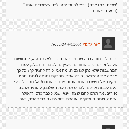
"שבית (כמו אדם) צריך להיות יפה, לפני ששוברים אותו."
(דמעתי מאוד)
4/6/2006 16:44:24
דעה גלעדי
תודה לך. תודה רבה שהחזרת אותי שוב לעצב ההוא, לתחושות
של כל אותם ימים שחורים ומעיקים, לכובד הזה בלב, לסחרור
המחשבות שלא נתן לנו מנוח. מה אני יכולה להגיד לך? כל כך
מבינה את ההרגשה, בוכה אתך, מחבקת ומנסה לנחם. תהיו
חזקים, אל תישברו. אנא, אנחנו צריכים אתכם! אל תתנו לרשעי
העם לכבות אתכם, להרוס את העתיד שלכם, להותיר אתכם
נפולים. אל תתנו להם לנצח, אנא! שנגיע כבר כולנו לגאולה
שלמה, שמחים וחזקים. אוהבת ודומעת גם בלי להכיר, דעה.