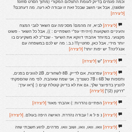
וכמה פגמים בַּדיוק לעומת התצלום המקורי (מתוך הסרט tomb
raider), אבל אני חושב שבכל זאת זו עבודה לא רעה. מה דעתכם?
[ליצירה]
[ליצירה]
לביא, זה מהמם! מסכימה עם השאר לגבי המצח
והעיניים השקועות (זיהיתי עפ"י השפתיים : )), אבל כל השאר - פשוט
מקצועי. במיוחד אהבתי דווקא את השיער - שבד"כ לא משקיעים בו
יותר מידי, אבל כאן, סחטיין!!! נ.ב.: מה יש לכם במשפחה עם
אנג'לינה? יש יפות יותר!
[ליצירה]
[ליצירה]
*ש
[ליצירה]
[ליצירה]
עפרונות, אם לדייק. 8B לשחורים, 2B לגוונים בפנים,
ותספות של 6B ו 7B כשצריך. אני שמח שאהבת. לפי מה שהספקתי
להציץ בדפיוצר שלך, גם את לא בדיוק קוטלת קנים (: [ראו ערך:
"דרקון (2)"]
[ליצירה]
[ליצירה]
הפתיים נהדרות :) אהבתי מאוד
[ליצירה]
[ליצירה]
נ פ ל א ! עבודה נהדרת. האישה היפה בעולם.
[ליצירה]
[ליצירה]
וואו. וואו, וואו, ושוב וואו. מדהים, לרגע חשבתי שזה