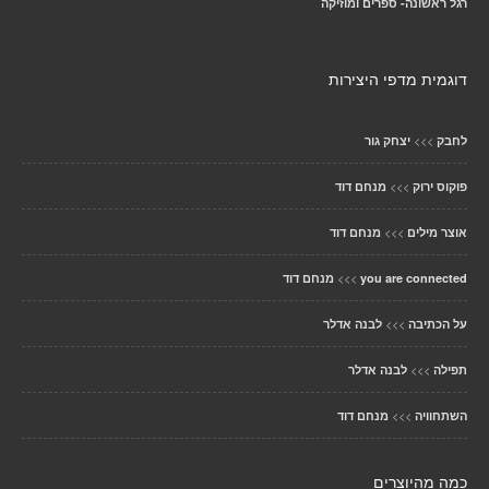
רגל ראשונה- ספרים ומוזיקה
דוגמית מדפי היצירות
>>>
לחבק
יצחק גור
>>>
פוקוס ירוק
מנחם דוד
>>>
אוצר מילים
מנחם דוד
>>>
you are connected
מנחם דוד
>>>
על הכתיבה
לבנה אדלר
>>>
תפילה
לבנה אדלר
>>>
השתחוויה
מנחם דוד
כמה מהיוצרים