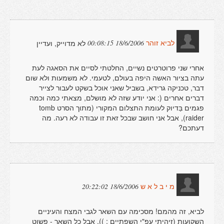
לא מדוייק, ועדיין
18/6/2006 00:08:15
לביא זוהר
אחרי שני פרוטרטים נשיים, החלטתי לסיים את הסאגה לעת
עתה בציור האשה היפה בעולם, לטעמי. לא משמעות ולא שום
דבר, טכניקה גרידא, בשביל שאני אוכל בשקט לעבור לצייר
דברים אחרים (: אני יודע שזה לא מושלם, מצאתי כמה וכמה
פגמים בַּדיוק לעומת התצלום המקורי (מתוך הסרט tomb
raider), אבל אני חושב שבכל זאת זו עבודה לא רעה. מה
דעתכם?
18/6/2006 20:22:02
מ י ב ל א ש
לביא, זה מהמם! מסכימה עם השאר לגבי המצח והעיניים
השקועות (זיהיתי עפ"י השפתיים : )), אבל כל השאר - פשוט