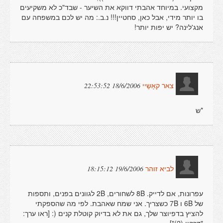
מקצועי. במיוחד אהבתי דווקא את השיער - שבד"כ לא משקיעים
בו יותר מידי, אבל כאן, סחטיין!!! נ.ב.: מה יש לכם במשפחה עם
אנג'לינה? יש יפות יותר!
18/6/2006 22:53:52
צאר קאָשֶיי
*ש
19/6/2006 18:15:12
לביא זוהר
עפרונות, אם לדייק. 8B לשחורים, 2B לגוונים בפנים, ותספות
של 6B ו 7B כשצריך. אני שמח שאהבת. לפי מה שהספקתי
להציץ בדפיוצר שלך, גם את לא בדיוק קוטלת קנים (: [ראו ערך: