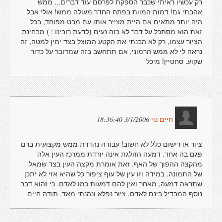
רק עכשיו ראיתי שכבר הספקת לפרסם עוד דברים... ממש
אהבתי גם! דמות המוות בפתח החדר מעולה ממש! אולי אבל
היה יותר מתאים אם היית מצייר אותו עם מבט מפוחד, בכל
זאת הוא מסתכל על דבר לא כזה נעים (לדעת רובינו : ) מבחינת
הציור עצמו, רק לא הבנתי את הקטע המוצל בצד ימין למטה, זה
נראה לי לא ממש הרמוני, אם תתחשב בזה שמדובר על כדור
שקוע. סחטיין! מיכל
3/1/2006 18:36:40
חיים נוי
ציור או רישום כלל לא חשוב! עבודה נהדרת ממש מקצועית ברם
פגם בה אחד. דמעה הזולגת אינה יורדת ממרכז העין אלה
מהקצה ההפוך של האף. זאת אומרת מקצה העין בצד שמאל
של התמונה. במידה וזו עין של עוף ציפור כל שהיא אזי לא יתכן
שתראה דמעה, מאחר ואין להם דמעות כמו לאדם. כי זהוא דבר
נוסף המבדיל בינם לאדם. ציור נפלא ונהנתי מאד. תודה חיים