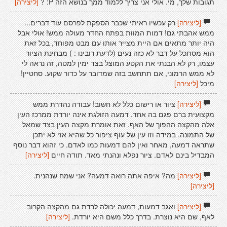
תגובות שלך, מי. אולי אני צריך ללמוד ממך בנושא הזה P: ?
[ליצירה]
[ליצירה]
רק עכשיו ראיתי שכבר הספקת לפרסם עוד דברים...
ממש אהבתי גם! דמות המוות בפתח החדר מעולה ממש! אולי אבל
היה יותר מתאים אם היית מצייר אותו עם מבט מפוחד, בכל זאת
הוא מסתכל על דבר לא כזה נעים (לדעת רובינו : ) מבחינת הציור
עצמו, רק לא הבנתי את הקטע המוצל בצד ימין למטה, זה נראה לי
לא ממש הרמוני, אם תתחשב בזה שמדובר על כדור שקוע. סחטיין!
מיכל
[ליצירה]
[ליצירה]
ציור או רישום כלל לא חשוב! עבודה נהדרת ממש
מקצועית ברם פגם בה אחד. דמעה הזולגת אינה יורדת ממרכז העין
אלה מהקצה ההפוך של האף. זאת אומרת מקצה העין בצד שמאל
של התמונה. במידה וזו עין של עוף ציפור כל שהיא אזי לא יתכן
שתראה דמעה, מאחר ואין להם דמעות כמו לאדם. כי זהוא דבר נוסף
המבדיל בינם לאדם. ציור נפלא ונהנתי מאד. תודה חיים
[ליצירה]
[ליצירה]
מה? איפה אתה רואה דמעה? אני שמח שנהנית.
[ליצירה]
[ליצירה]
ואגב דמעות, דמעה יכולה לרדת גם מהקצה הקרוב
לאף, שם היא נוצרת. בדרך כלל משם היא יורדת.
[ליצירה]