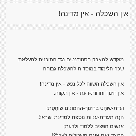
אין השכלה - אין מדינה!
מוקדש למאבק הסטודנטים נגד התוכנית להעלאת
שכר-הלימוד במוסדות להשכלה גבוהה
אין השכלה השווה לכל נפש - אין מדינה!
אין חינוך וחדוות-דעת - אין תקווה.
ועדת-שוֹחַט בחינוך-ההמונים שוֹחֵטֶת;
הִנָה תעודת-עניות נוספת למדינת ישראל.
אנשים חפצים ללמוד ולדעת;
הכיצד זאת אינם משכילים לעכל?!