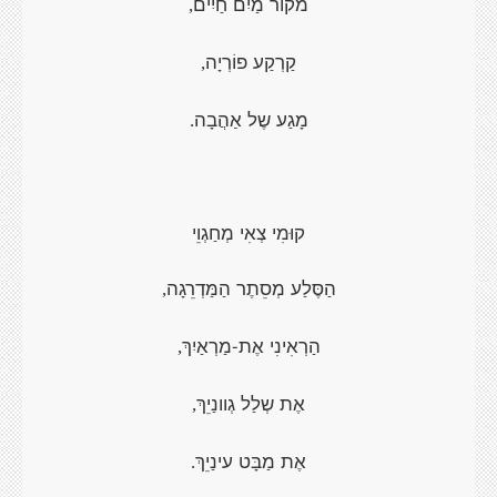
מקוֹר מַיִם חַיִים
,
קַרְקַע פוֹרְיָה
,
מָגַע שֶל אַהֲבָה
.
קוּמִי צְאִי מְחַגְוֵי
הַסֶּלַע מְסֵתֶר הַמַּדְרֵגָה
,
הַרְאִינִי אֶת-מַרְאַיִךְ
,
אֶת שְלַל גְוונַיֵךְ
,
אֶת מַבָּט עינַיֵךְ
.