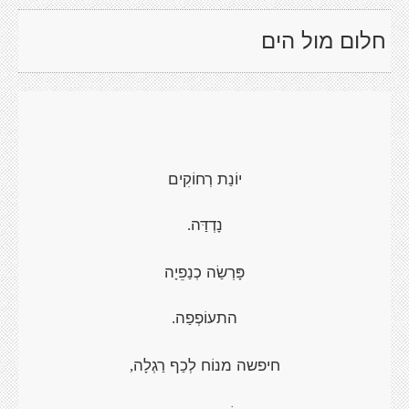
חלום מול הים
יוֹנַת רְחוֹקִים
נָדְדַּה
.
פָּרְשַׂה כְנַפֵיָה
התעוֹפְפַה
.
חיפשה מנוֹח לְכַף רַגְלָה
,