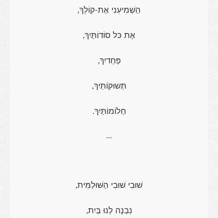
הַשְׁמִיעִנִי אֶת-קוֹלֵךְ
,
אֶת כּל סוֹדוֹתַּיִךְ
,
פְּחַדיִךְ
,
תְּשוּקוֹתַּיִךְ
,
חַלוֹמוֹתַּיִךְ
.
...
שׁוּבִי שׁוּבִי הַשּׁוּלַמִּית
,
נִבְנֶה לַנוּ בַּיִת
,