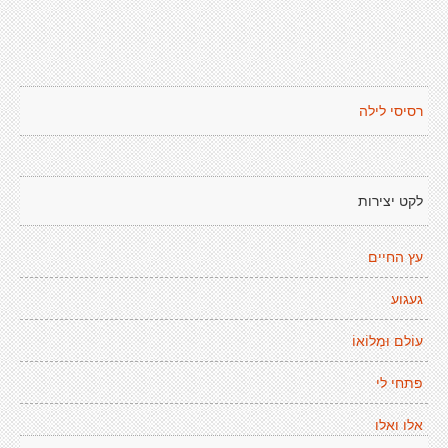
רסיסי לילה
לקט יצירות
עץ החיים
געגוע
עוֹלם וּמְלוֹאוֹ
פתחי לי
אלו ואלו