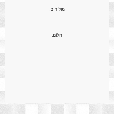
מוּל הַיָם
.
חַלוֹם
.