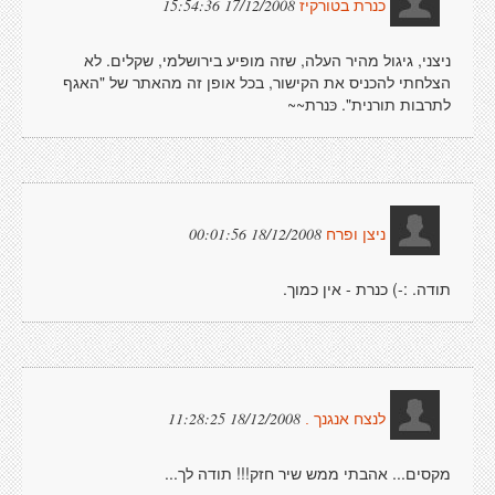
17/12/2008 15:54:36
כנרת בטורקיז
ניצני, גיגול מהיר העלה, שזה מופיע בירושלמי, שקלים. לא
הצלחתי להכניס את הקישור, בכל אופן זה מהאתר של "האגף
לתרבות תורנית". כּנרת~~
18/12/2008 00:01:56
ניצן ופרח
תודה. :-) כנרת - אין כמוך.
18/12/2008 11:28:25
לנצח אנגנך .
מקסים... אהבתי ממש שיר חזק!!! תודה לך...