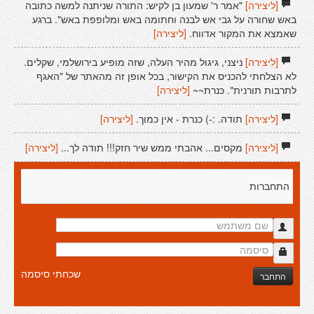
[ליצירה]
"אמר ר' שמעון בן לקיש: התורה שניתנה למשה כתובה
באש שחורה על גבי אש לבנה וחתומה באש ומלופפת באש". ברגע
שאמצא את המקור אדווח.
[ליצירה]
[ליצירה]
ניצני, גיגול מהיר העלה, שזה מופיע בירושלמי, שקלים.
לא הצלחתי להכניס את הקישור, בכל אופן זה מהאתר של "האגף
לתרבות תורנית". כּנרת~~
[ליצירה]
[ליצירה]
תודה. :-) כנרת - אין כמוך.
[ליצירה]
[ליצירה]
מקסים... אהבתי ממש שיר חזק!!! תודה לך...
[ליצירה]
התחברות
שכחתי סיסמה
התחבר