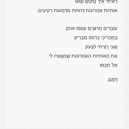
רָאִיתִי אֵיך נֶחְנְקוּ וְגַוְעוּ
אוֹתִיוֹת אַחֲרוֹנוֹת דְּהוּיוֹת מִדִמְעוֹת רְקִיעִים
.
עוֹבְדִים חֲרוּצִים עָטְפוּ אוֹתָן
בְּתַכְרִיכֵי כְרוֹמוֹ מַבְרִיק
וַאֲנִי רָצִיתִי לִצְעֹק
אֶת הָאוֹתִיוֹת הָאַחֲרוֹנוֹת שֶׁנִשְׁאֲרוּ לִי
אַל תְּכַסוּ
דָּמַם
.