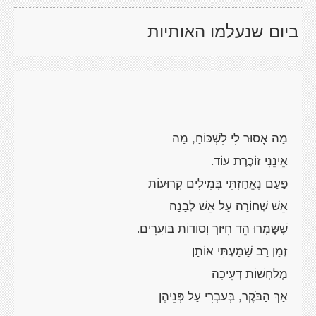
ביום שנעלמו האותיות
מַה אָסוּר לִי לִשְׁכּוֹחַ, מַה
אֵינֵנִי זוֹכֶרֶת עוֹד
.
פַּעַם נֶאֱחַזְתִּי בְּמִילִים קְרוּעוֹת
אֵשׁ שְׁחוֹרָה עַל אֵשׁ לְבָנָה
שֶׁשָּׁמְרוּ הֵד חִיּוּך וְסוֹדוֹת בּוֹעֲרִים
.
זְמַן רַב שָׁמַעְתִּי אוֹתָן
מְלַחְשׁוֹת דְּעִיכָה
אַךְ הַבֹּקֶר, בְּעבְרִי עַל פְּנֵיהֶן