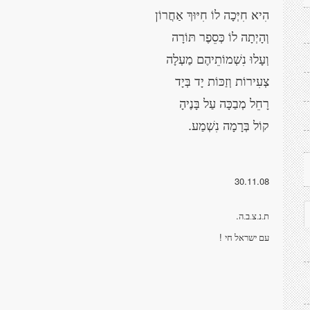
הִיא חִיְּכָה לוֹ חִיּוּךְ אַחֲרוֹן
וְהָיְתָה לוֹ כְּסֵפֶר תּוֹרָה
וְעָלוּ נִשְׁמוֹתֵיהֶם מַעְלָה
צְעִירוֹת וְזַכּוֹת יָד בְּיָד
רָחֵל מְבַכָּה עַל בָּנֶיהָ
.
קוֹל בְּרָמָה נִשְׁמַע
30.11.08
.
ת.נ.צ.ב.ה
!
עם ישראל חי