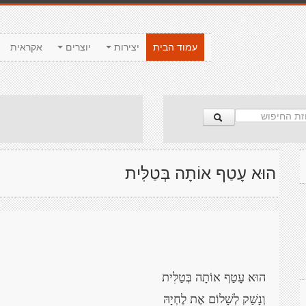
עמוד הבית
יצירות
יוצרים
אקראית
הוּא עָטַף אוֹתָה בְּטַלִּית
הוּא עָטַף אוֹתָה בְּטַלִּית
וְנָשַׁק לְשָׁלוֹם אֶת לֶחְיָהּ