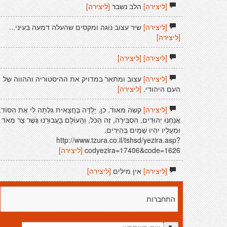
[ליצירה]
הלב נשבר
[ליצירה]
[ליצירה]
שיר עצוב נוגה ומקסים שהעלה דמעה בעיני...
[ליצירה]
[ליצירה]
[ליצירה]
[ליצירה]
עצוב ומתאר במדויק את ההיסטוריה וההווה של
העם היהודי.
[ליצירה]
[ליצירה]
קשה מאוד. כן. יַלְדָּה בַּחֲצָאִית גִּלְּתָה לִי אֶת הַסּוֹד,
אֲנַחְנוּ יְהוּדִים, הִסְבִּירָה, זֶה הַכֹּל, וְהָעוֹלָם בָּעֲבוּרֵנוּ גֶּשֶׁר צַר מְאֹד
וּמֵעָלָיו יִהְיוּ שָׁמַיִם בְּהִירִים.
http://www.tzura.co.il/tshsd/yezira.asp?
codyezira=17406&code=1626
[ליצירה]
[ליצירה]
אין מילים
[ליצירה]
התחברות