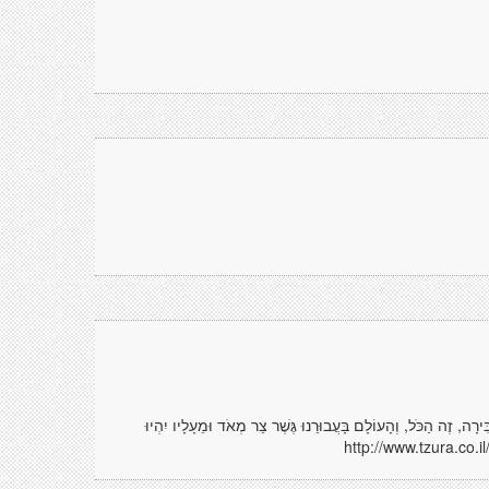
, זֶה הַכֹּל, וְהָעוֹלָם בָּעֲבוּרֵנוּ גֶּשֶׁר צַר מְאֹד וּמֵעָלָיו יִהְיוּ