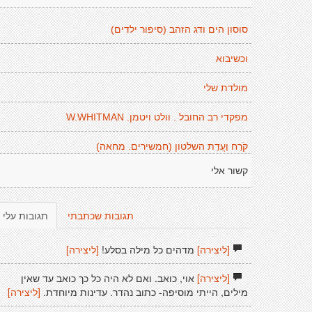
סוסון הים ודג הזהב (סיפור ילדים)
וכשיבוא
מולדת שלי
מפקדי רב החובל . וולט ויטמן. W.WHITMAN
קֹרַח וַעֲדַת השלטון (חמשירים. מחאה)
קשור אלי
תגובות שכתבתי
תגובות עלי
[ליצירה]
מדהים כל מילה בסלע!
[ליצירה]
[ליצירה]
אוי, כואב. ואם לא היה כל כך כואב עד שאין
מילים, הייתי מוסיפה- כתוב נהדר. עדינות מיוחדת.
[ליצירה]