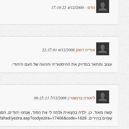
4/12/2008 17:18:22
הדס -
6/12/2008 22:37:01
אודיה רוזנק
עצוב ומתאר במדויק את ההיסטוריה וההווה של העם היהודי.
7/12/2008 08:25:13
ליאורה ברנשטיין
קשה מאוד. כן. יַלְדָּה בַּחֲצָאִית גִּלְּתָה לִי אֶת הַסּוֹד, אֲנַחְנוּ יְהוּדִים, הִסְבִּירָה
שָׁמַיִם בְּהִירִים. http://www.tzura.co.il/tshsd/yezira.asp?codyezira=17406&code=1626