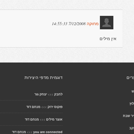
7/12/2008 14:55:33
מחוקה
אין מילים
רים
דוגמית מדפי היצירות
ש
>>>
לחבק
יצחק גור
וץ
>>>
פוקוס ירוק
מנחם דוד
יר שבת
>>>
אוצר מילים
מנחם דוד
עקב
>>>
you are connected
מנחם דוד