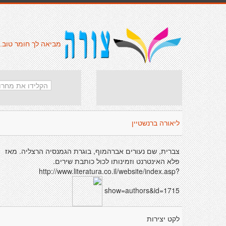
מביאה לך חומר טוב.
ליאורה ברנשטיין
צברית, שם נעורים אברהמוף, בוגרת הגמנסיה הרצליה. מאז
פלא האינטרנט וזמינותו לכול כותבת שירים.
http://www.literatura.co.il/website/index.asp?
show=authors&id=1715
לקט יצירות