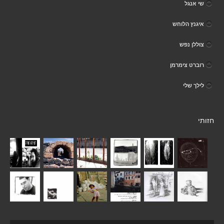
שי אנגל
איגנץ הלוחש
צוללן נפש
רוברט צימרמן
לילך שלי
חזותי