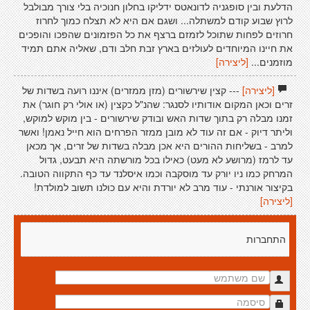
הדלעת ובין סופגניה לדונאטס ידליקו בחלון חנוכיה בלי צורך מבולבל
לרוץ שבוע קודם למשתלה... ושגם אם היא לא תצלח כמוך לחרוז
חרוזים לפחות שתוכל לזמזם ברצף את כל הפזמונים שהפכו והופכים
את חיינו המיוחדים לעולזים בארץ זבת חלב ודם, שאליה אתם תמיד
מוזמנים...
[ליצירה]
[ליצירה]
--- קצין שירשורים (מזן ממזרים) איננו רועה בשדות של
זרים וכאן המקום אודותיו לסנגר: שהנ"ל כקצין (או אולי רק חוגר) את
זמנו מבלה רק בתוך שדות האש ובודק שירשורים - בין מוקש למוקש,
וליתר דיוק - אם זה עוד לא מובן ממזר הפרחים הוא חייל נאמן! ואשר
למרב - בשליחות ההורים היא אכן מבלה בשדות של זרים, אך מכאן
עד לרמז (מרושע לא מעט) כאילו בכל מורשתה היא תבעט, גדול
המרחק כמו ניו יורק עד מוסקבה וכמו איסלנד עד כף התקווה הטובה.
בקיצור אורנתי - עוד מרב לא יורדת והיא עם כולנו תשוב למולדת!
[ליצירה]
התחברות