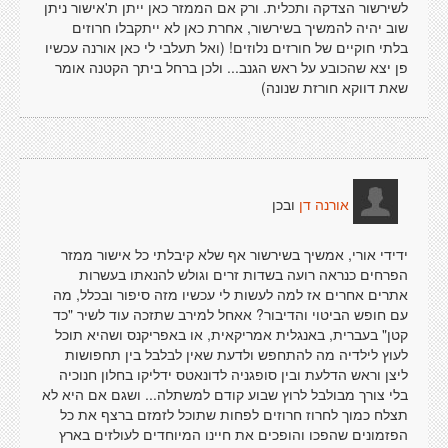
לשירשור הצדקה ותכלית. ורק אם הממזר כאן ייתן ת'אישור ניתן
שוב יהיה להמשיך בשירשור, אחרת כאן לא ייתקבלו חרוזים
בלתי חוקיים של חורזים נלוזים! (ואל תעלבי לי כאן אורנה עכשיו
פן יצא שהכובע על ראש הגנב... ולכן ברחל ביתך הקטנה אומר
שאת דווקא חורזת שנונה)
ובכן
אורנה דן
ידידי אורי, אמשיך בשירשור אף שלא קיבלתי כל אישור ממזר
הפרחים כנראה רועה בשדות זרים וגולש להנאתו בעשרות
אתרים אחרים אז למה לעשות לי עכשיו מזה סיפור ובכלל, מה
עם חופש הביטוי והדיבור? אאחל למירב שתזכה עוד לשיר "כד
קטן" בעברית, באנגלית אמריקאית, או באפריקנס ושהיא תוכל
לעוץ לילדיה מה להתחפש ולדעת שאין לבלבל בין תחפושות
ליצן וראש הדלעת ובין סופגניה לדונאטס ידליקו בחלון חנוכיה
בלי צורך מבולבל לרוץ שבוע קודם למשתלה... ושגם אם היא לא
תצלח כמוך לחרוז חרוזים לפחות שתוכל לזמזם ברצף את כל
הפזמונים שהפכו והופכים את חיינו המיוחדים לעולזים בארץ