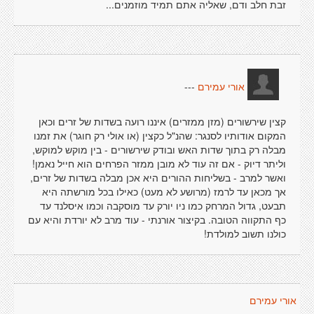
זבת חלב ודם, שאליה אתם תמיד מוזמנים...
---
אורי עמירם
קצין שירשורים (מזן ממזרים) איננו רועה בשדות של זרים וכאן
המקום אודותיו לסנגר: שהנ"ל כקצין (או אולי רק חוגר) את זמנו
מבלה רק בתוך שדות האש ובודק שירשורים - בין מוקש למוקש,
וליתר דיוק - אם זה עוד לא מובן ממזר הפרחים הוא חייל נאמן!
ואשר למרב - בשליחות ההורים היא אכן מבלה בשדות של זרים,
אך מכאן עד לרמז (מרושע לא מעט) כאילו בכל מורשתה היא
תבעט, גדול המרחק כמו ניו יורק עד מוסקבה וכמו איסלנד עד
כף התקווה הטובה. בקיצור אורנתי - עוד מרב לא יורדת והיא עם
כולנו תשוב למולדת!
אורי עמירם