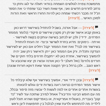
מתמשכת צפויה לגולשים השמחה בוודאי תעלה עד לגג ותתן כר
נרחב לחרוזים חדשים ואני, אף שאת השיר כבר שזפתי כי את הספר
הנ"ל זה מכבר רכשתי שמחה כאן להיות החורז הראשי וזאת הודות
לסוכן האישי...
[ליצירה]
[ליצירה]
--- אבל אורנה, בשביל להתחיל בשירשור דרוש כאן
באופן קבוע אישור שניתן רק מקצין שירשורים פיקודי (כלומר מממזר
הפרחים, ידידי) ולכן יש לכתוב בשישה עותקים בקשה לשירשור -
ואיתה - נימוקים: מדוע בחרת לשרשר וכיצד- זה העזת להתחיל
בשירשור פה לבד? ואת זאת הממזר יקבל ויחליט אם כאן יש לשירשור
הצדקה ותכלית. ורק אם הממזר כאן ייתן ת'אישור ניתן שוב יהיה
להמשיך בשירשור, אחרת כאן לא ייתקבלו חרוזים בלתי חוקיים של
חורזים נלוזים! (ואל תעלבי לי כאן אורנה עכשיו פן יצא שהכובע על
ראש הגנב... ולכן ברחל ביתך הקטנה אומר שאת דווקא חורזת שנונה)
[ליצירה]
[ליצירה]
ובכן ידידי אורי, אמשיך בשירשור אף שלא קיבלתי כל
אישור ממזר הפרחים כנראה רועה בשדות זרים וגולש להנאתו
בעשרות אתרים אחרים אז למה לעשות לי עכשיו מזה סיפור ובכלל,
מה עם חופש הביטוי והדיבור? אאחל למירב שתזכה עוד לשיר "כד
קטן" בעברית, באנגלית אמריקאית, או באפריקנס ושהיא תוכל לעוץ
לילדיה מה להתחפש ולדעת שאין לבלבל בין תחפושות ליצן וראש