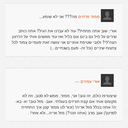
מה??? אני לא שומע...
ממזר פרחים
אורי, שוב אתה מתחיל? עוד לא עברנו את הגיל? אתה כותב
שירים על חָיִל גם ביום וגם בלָיִל ואז עוד מאשים אותי על הז'רגון
הצה"לי? ולגבי שטיפת אוזניים אני עושה זאת פעמיים צמוד לכל
צחצוח שיניים (וכל זה- פעם בשנתיים...)
---
אורי עמירם
שיצטרפו כולם, זה טוב! אני, ממזר, ממש לא סנוב, וזה לא
מקומם אותי אם קצת חורזים בעגלתי. אגב- מזל טוב! יא- בא-
יֶה! אתה בכלל מזל אריה! (זכוּר לנו ממזר קטן איך התחזית
לסרטן!) אגב מרב (אתה זוכר?) מזל אריה...ולא אחר! .