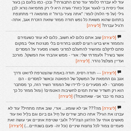
עוד לא עברתי כלומר עוד טרם התבגרתי? ובכן- כמו בלעם בן בעור
אולי ניסית בי לגעור אבל כזות'י גערה היא לי רק מחמיאה נורא: לבן
גילי (על פי הלוח) לומר: "אתה צעיר-ברוח" זו מחמאה די מתחנפת
בתחום שהוא משאת כל נפש תודה ממזר שזאת הזכרת אגב, אתה-
ת'גיל עברת?
[ליצירה]
[ליצירה]
שוב אתם כלום לא חשוב, כלום לא עוזר כשעמירם
והממזר איש ברעו רוצים לסנוט בחרוזים בלי מנגינות אולי במקום
סתם לדקלם ומהשיר להתעלם למדוני משהו מסעיר על המסרים
אשר בשיר? ולעמדתי שלי: אורי - ממש אהבתי את המשקל. מורכב
ועדיין מצלצל נהדר.
[ליצירה]
[ליצירה]
--- תודה רסיס, תודה באמת שהצטרפת לדואט ודרך
אגב גם החמאת על המשקל של הפואטה ובאשר למסרים - הם
מסתבר - לא מסעירים כי לדידו של הממזר השיר הזה, כך מסתבר
הוא רק תשדיר שרות תמים לחשיבות האטמים! (ומול ממזר כל כך
בוטח מי כבר אני- שאתווכח?)
[ליצירה]
[ליצירה]
מה??? אני לא שומע... אורי, שוב אתה מתחיל? עוד לא
עברנו את הגיל? אתה כותב שירים על חָיִל גם ביום וגם בלָיִל ואז עוד
מאשים אותי על הז'רגון הצה"לי? ולגבי שטיפת אוזניים אני עושה זאת
פעמיים צמוד לכל צחצוח שיניים (וכל זה- פעם בשנתיים...)
[ליצירה]