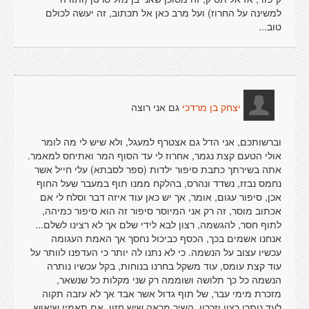
למשינה על החרוז) ועל מרב כאן אל תכתוב, זה יעשה לכולם
טוב...
גם אני רוצה
יצחק בן מרדכי
וברשותכם, אני הדל גם אצטרף למעגל, ולא שיש לי מה לומר
אולי הטעם קצת נגמר, אחרוז לי עד הסוף המר ואתיחס למאמר.
אתה בשירתך כתבת סיפור ילדות (ספר לסבתא) עלי חייל אשר
נחמס נבזז, נשדד ונהרס, בהלקח ממנו תוף במעבר שעל החוף
אכן, סיפור עגום, אומר, אך יש כאן עוד איזה דבר וסלח לי אם
אכתוב מוסר, זה רק אני המיוסר סיפור זה הוא סיפור כמיהה,
לתוף חסר, להגשמה, רצון לבא לידי שלם אך לא רצינו לשלם...
אנחנו אשמים בכך, הכסף כביכול נחסך אך האמת העגומה
עכשיו עצוב על הנשמה. כי לא נתנו לה יותר כי העדפנו לוותר על
עוד קצת עומס, עוד משקל בחרנו בנוחות, בקל עכשיו נותרה
הנשמה כל כך תלושה ושוממה רק שני מקלות כל שנשאר,
מזכרת מימי עבר, של תוף גדול אשר אבד אך לא עזבה תקוה
לעד נותרו רצון וזכרון, השיר מראה שיש חזון, אם תאמין שיאוש