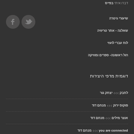
דברו איתי
בפייס
שיעורי גיטרה
שאלנה - אתר טריוויה
לוח עברי לועזי
רגל ראשונה- ספרים ומוזיקה
דוגמית מדפי היצירות
>>>
לחבק
יצחק גור
>>>
פוקוס ירוק
מנחם דוד
>>>
אוצר מילים
מנחם דוד
>>>
you are connected
מנחם דוד