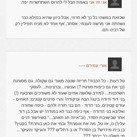
באמת חבל לי להרוס השתרשרות יפה
אני זה אני
שכזאת במשהו כל כך לא חרוזי, אבל כיוון שהיא במילא כבר
נשחתה אני מרשה לעצמי: אסתר, אף אחד לא מניח תפילין רק
של רבינו תם.
----
אורי עמירם
טל רעות - כל הכבוד! חריזה שנונה מאוד גם שקולה, גם מסורגת
(כך את גם כיפות סורגת ?) ועכשיו...וברצינות... לעסקי
השדכנות... למירב שלושה אחים שעוד לא משודכים ושיבעה (!)
בני דוד ודודה בינגו! הבה ונרקודה! והרי פרטים קטנים: האחים -
עודם קטינים. בני הדוד - הם בני תורה ולהם - כיפה שחורה
ואליבא בני הדודה - אף כיפה כבר לא במודה! יש אבל בן דוד
אחר שבישיבת הסדר, (וב"איזה חג תאהב..." בשירשור דנים
עליו!) נו, אז טל, מה את אומרת? ובמי את כאן בוחרת? בקטין?
בן בית-מידרש? בן הסדר? או ב-דתל"ש ??? והעיקר והעיקר...
מי מאלה בך ייבחר ???