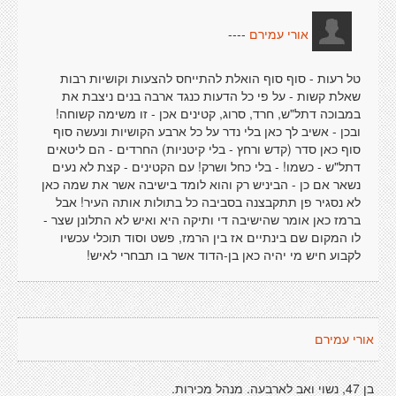
----
אורי עמירם
טל רעות - סוף סוף הואלת להתייחס להצעות וקושיות רבות
שאלת קשות - על פי כל הדעות כנגד ארבה בנים ניצבת את
במבוכה דתל"ש, חרד, סרוג, קטינים אכן - זו משימה קשוחה!
ובכן - אשיב לך כאן בלי נדר על כל ארבע הקושיות ונעשה סוף
סוף כאן סדר (קדש ורחץ - בלי קיטניות) החרדים - הם ליטאים
דתל"ש - כשמו! - בלי כחל ושרק! עם הקטינים - קצת לא נעים
נשאר אם כן - הביניש רק והוא לומד בישיבה אשר את שמה כאן
לא נסגיר פן תתקבצנה בסביבה כל בתולות אותה העיר! אבל
ברמז כאן אומר שהישיבה די ותיקה היא ואיש לא התלונן שצר -
לו המקום שם בינתיים אז בין הרמז, פשט וסוד תוכלי עכשיו
לקבוע חיש מי יהיה כאן בן-הדוד אשר בו תבחרי לאיש!
אורי עמירם
בן 47, נשוי ואב לארבעה. מנהל מכירות.