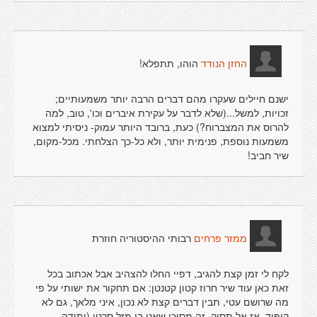
הוהו, תתפלא!
החזן הנודד
ישנם חיילים שעקרו מהם דברים הרבה יותר משמעותיים;
זכויות, למשל...(שלא לדבר על עקירת איברים וכו', טוב, למה
להרוס את המצברוח?) כעת, ברובד היותר עמוק- ניסיתי למצוא
משמעות נוספת, פנימית יותר, ולא כל-כך הצלחתי. מכל-מקום,
שיר חביב!
רבותי ההיסטוריה חוזרת
ממזר פרחים
לקח לי זמן קצת להגיב, דפיי החלו להצהיב אבל אכתוב בכל
זאת כאן עוד שיר חרוז קטון קטנטן: אם תחקור את ישותי על פי
מה שרושם עטי, תבין דברים קצת לא נכון, איני מלאך, גם לא
קיפוד, אז אל תסיק, זה מסוכן שאני בן מזל סרטן (ותודה