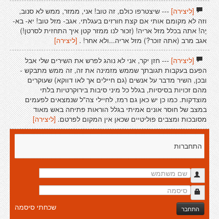
[ליצירה]
--- שיצטרפו כולם, זה טוב! אני, ממזר, ממש לא סנוב,
וזה לא מקומם אותי אם קצת חורזים בעגלתי. אגב- מזל טוב! יא- בא-
יֶה! אתה בכלל מזל אריה! (זכוּר לנו ממזר קטן איך התחזית לסרטן!)
אגב מרב (אתה זוכר?) מזל אריה...ולא אחר! .
[ליצירה]
[ליצירה]
--- חזן יקר, אני לא נוהג לפרש את השירים שלי אבל
הפעם בעקבות תגובתך שממש מזמינה את זה, זה ממש מתבקש -
ובכן, השיר מדבר על אנשים (גם חיילים אך לאו דווקא) שעוקרים
מהם זכויות בסיסיות, בגלל כל מיני סיבות בירוקרטיות בלתי
מוצדקות. כמו כן יש כאן גם רמז, לחיילי צה"ל שנמצאים לפעמים
במצב של חוסר אונים אמיתי בגלל הוראות פתיחה באש מאוד
מסובכות ומצבים פוליטיים שכאן אין המקום לפרטם.
[ליצירה]
התחברות
שכחתי סיסמה
התחבר