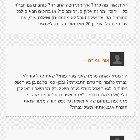
ראית אורי מה קרה? איך התרחבה החבורה? כותבים גם חבר'ה
בלי "ייחוס" ומה זה,אלוקים, "הימבוס"? אז ברוכים הבאים לכל
החורזים מדן עד אילת (אבל לא מהתנזים) ושאלת אורי, אם
עברתי ת'גיל- אני בן 20 מאתמול! זה דבר לא רגיל!
---
אורי עמירם
הוי ממזי - אתה מרמז שאני צעיר פוחז? שאת הגיל עוד לא
עברתי כלומר עוד טרם התבגרתי? ובכן- כמו בלעם בן בעור אולי
ניסית בי לגעור אבל כזות'י גערה היא לי רק מחמיאה נורא: לבן
גילי (על פי הלוח) לומר: "אתה צעיר-ברוח" זו מחמאה די
מתחנפת בתחום שהוא משאת כל נפש תודה ממזר שזאת
הזכרת אגב, אתה- ת'גיל עברת?