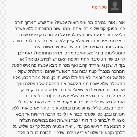
טל רעות
אורי, אורי עמירם מה עיני רואות עכשיו? עוד שרשור ארוך הוּרם
כמו בפנקייקס של מירב ואתה וממזי שוב מתווכחים ללא פשרה
בלי לכתוב מידע חשוב משתלטים על כל צורה רק פריט שוּנה
ודאי ממז אינו עוד בצבא לא קצין ולא טוראי כל היום לומד תורה
ואתה-כותב דואטים מלך פה על המקצב משורר עם
קומפלימנטים בל נשכח-אב למירב ומדוע מתחנפת? זאת לבך
לך גם שח הו, סיבה אחת דולפת האם יש למירב גם אח? או
בןדוד, שכן נגיש ידיד קרוב ואף מכר הימצא עכשיו פה איש לזאת
המחכה מכבר? קצת גבוה ובהיר אפשר שחום ומתולתל שקולו-
קול של זמיר ובוגר- לא מהוּתל! רגיש חייכן, נטוּל מגוֹר חכם, מלא
בהשכלה שלא ישכח תמיד לסגור את המכסה של האסלה ואיך
שכחתי- זה מצחיק! (או שאולי איום נורא) שיהיה צדיק-צדיק
לומד לו כל היום גמרא רק שלא יהיה קרח (נפשי לזאת כה
הומיה!) שבשבילי יוריד ירח ובמקומו יציב פֵיָה שאת הקשת לי
יתפור בצבע, צליל וצחוק נעים ובמבע עיניו טהור יאהב אותי ללא
תנאים ובכן, כפי שאתה סבוּר אין לי כה הרבה דרישות אז אנא-
מצא לי ת/בחור כי דודותיי כבר נואשות ואם במשימה תצליח
ליתמצא בחור רגיש מגן עדן , זאת אבטיח תקבל לך גם שליש על
דלתך נקבע אז שלט "אורי עמירם- שדכן" וחבורת בנות בוהלת