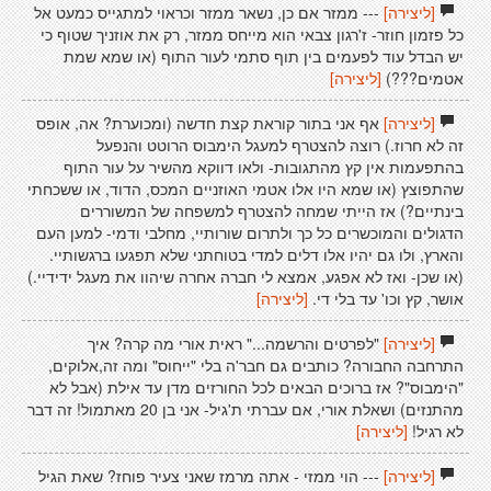
[ליצירה]
--- ממזר אם כן, נשאר ממזר וכראוי למתגייס כמעט אל
כל פזמון חוזר- ז'רגון צבאי הוא מייחס ממזר, רק את אוזניך שטוף כי
יש הבדל עוד לפעמים בין תוף סתמי לעור התוף (או שמא שמת
אטמים???)
[ליצירה]
[ליצירה]
אף אני בתור קוראת קצת חדשה (ומכוערת? אה, אופס
זה לא חרוז.) רוצה להצטרף למעגל הימבוס הרוטט והנפעל
בהתפעמות אין קץ מהתגובות- ולאו דווקא מהשיר על עור התוף
שהתפוצץ (או שמא היו אלו אטמי האוזניים המכס, הדוד, או ששכחתי
בינתיים?) אז הייתי שמחה להצטרף למשפחה של המשוררים
הדגולים והמוכשרים כל כך ולתרום שורותיי, מחלבי ודמי- למען העם
והארץ, ולו גם יהיו אלו דלים למדי בטוחתני שלא תפגעו ברגשותיי.
(או שכן- ואז לא אפגע, אמצא לי חברה אחרה שיהוו את מעגל ידידיי.)
אושר, קץ וכו' עד בלי די.
[ליצירה]
[ליצירה]
"לפרטים והרשמה..." ראית אורי מה קרה? איך
התרחבה החבורה? כותבים גם חבר'ה בלי "ייחוס" ומה זה,אלוקים,
"הימבוס"? אז ברוכים הבאים לכל החורזים מדן עד אילת (אבל לא
מהתנזים) ושאלת אורי, אם עברתי ת'גיל- אני בן 20 מאתמול! זה דבר
לא רגיל!
[ליצירה]
[ליצירה]
--- הוי ממזי - אתה מרמז שאני צעיר פוחז? שאת הגיל