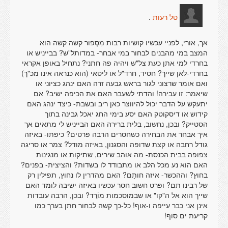
.
טל רעות
אך, אורי, לפניי עכשיו קוּשיות רבות מִסְפור קשה קשה הוא
המצב במי מהבנים לבחור במי אבחר- במדותל"ש? בבייניש או
בחרדי למי אתן כעת צל"ש ויהיה פה חתני? נתחיל באופן אקראי
בחרדי-לאן שייך? חסיד, חרד"ל או ליטאי (הוא כנראה אינו מכ"ך)
ואם אומר שרצוני לגור בראש גבעה זרה האם ינהג כציוני או
שיאמר: זו עבירה! והדתי לשעבר האם את הכיפה ישיב? אם
יתעקש על הדבר יכול להיווצר כאן ריב ובשבת- כיצד ינהג האם
קידוש או דיסקוטק האם יסע בימי החג יאכל גבינה בתוך
הסטייק? ובכן, נחשוב, בלית ברירה האם הבייניש לי מתאים אך
איך אבחר את הבחירה כשחסרים הרבה פרטים? כיפתו- באיזה
גודל רחבה או קצת שדופה והסגנון, באיזה מודל? צמר או סריגה
צפופה בבית הכנסת- מה אוהב שירים, שתיקות או מנגינות
האם הוא נע מכל הלב או מתבודד לו בשדות? והציצית- בפנים?
בחוץ? וההכשר- איזה חותָם? האם מהדרין לו נחוץ, תפילין רק
של רבינו תם? ופרט חשוב חסר עכשיו באיזה ישיבה לומד האם
שייך הוא אל ה"קו" או שבמוסכמות מוֹרֵד? ובכן, הרבה עובדות
אינן אני כבר עייפה ו-אוף! כל-כך קשה לבחור חתן בערך כמו
קריעת ים סוף!