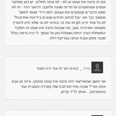
אם זה מיצה את עצמו או לא - לא אתה תחליט. יש כאן מסתבר
אנשים שמתענגים על חריזה שנונה ולחובבי הז'אנר הזה - זה לא
מסוג הדברים שממצים את עצמם. למה דידי מנוסי למשל
ממשיך כבר חצי יובל לכתוב חרוזים שנונים בידיעות אחרונות?
לא כל אחד חייב לקרוא את זה. בוודאי לא מי שלא יודע להעריך
מקאמה אמיתית. אגב, מה שבטוח מיצה את עצמו זה תפקיד
המשתלח הציני התורן שנטלת כאן על עצמך. לי היה נדמה בכלל
שכבר מזמן עזבת אותנו בטריקת דלת.
'באיזה חג' זה עוד היה חמוד
בררר _
אני חושב שהשירשור הזה מיצה את עצמו (מזמן). איזה מן אבא
אתה אורי? שככה מתייחס לבת שלו {מכירה פומבית ועוד
באינטרנט}... אותך לד"ר קדמן.