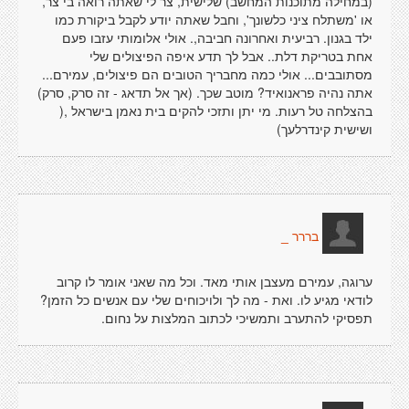
(במחילה מתוכנות המחשב) שלישית, צר לי שאתה רואה בי צר,
או 'משתלח ציני כלשונך', וחבל שאתה יודע לקבל ביקורת כמו
ילד בגנון. רביעית ואחרונה חביבה,. אולי אלומותי עזבו פעם
אחת בטריקת דלת.. אבל לך תדע איפה הפיצולים שלי
מסתובבים... אולי כמה מחבריך הטובים הם פיצולים, עמירם...
אתה נהיה פראנואיד? מוטב שכך. (אך אל תדאג - זה סרק, סרק)
בהצלחה טל רעות. מי יתן ותזכי להקים בית נאמן בישראל ,(
ושישית קינדרלעך)
בררר _
ערוגה, עמירם מעצבן אותי מאד. וכל מה שאני אומר לו קרוב
לודאי מגיע לו. ואת - מה לך ולויכוחים שלי עם אנשים כל הזמן?
תפסיקי להתערב ותמשיכי לכתוב המלצות על נחום.