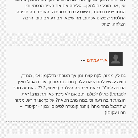
אין, אזי תוכל גם לתקן... סליחה אם את השיר הרסתי ובין
המתדיינים נכנסתי, פשוט עברתי בסביבה -האוירה פה חביבה-
החלטתי שפשוט אכתוב, מה שיצא, אם רע אם טוב. הרבה
הצלחה, יצחק
---
אורי עמירם
גם לי, ממזר, לקח קצת זמן אך תגובתי כדלקמן: אני, ממזר,
רוצה עכשיו לתבוע את עלבון מרב. בתגובתך עברת גבול (ואין
הכוונה לחו"ל) כי את מרב כה העלבת (בצחוק ??? - את זה ספר
לסבתא!) כאילו לכולם ייטב אם לא נזכיר כאן את מרב! זאת
הוצאת דיבה רעה וכי במה מרב חטאה? על כך אני דורש, ממזר
שתתנצל מהר מהר! (והנה קונטרה לסיכום "נכון" - "קיפוד" =
חרוז עקום!)