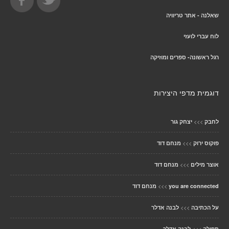
שאלנה - אתר טריוויה
לוח עברי לועזי
רגל ראשונה- ספרים ומוזיקה
דוגמית מדפי היצירות
>>>
לחבק
יצחק גור
>>>
פוקוס ירוק
מנחם דוד
>>>
אוצר מילים
מנחם דוד
>>>
you are connected
מנחם דוד
>>>
על הכתיבה
לבנה אדלר
>>>
תפילה
לבנה אדלר