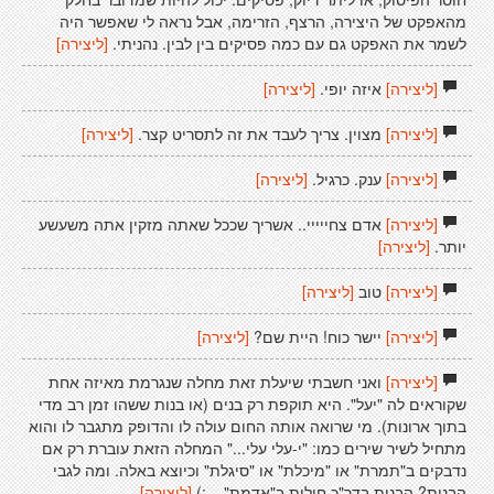
מהאפקט של היצירה, הרצף, הזרימה, אבל נראה לי שאפשר היה
לשמר את האפקט גם עם כמה פסיקים בין לבין. נהניתי.
[ליצירה]
[ליצירה]
איזה יופי.
[ליצירה]
[ליצירה]
מצוין. צריך לעבד את זה לתסריט קצר.
[ליצירה]
[ליצירה]
ענק. כרגיל.
[ליצירה]
[ליצירה]
אדם צחייייי.. אשריך שככל שאתה מזקין אתה משעשע
יותר.
[ליצירה]
[ליצירה]
טוב
[ליצירה]
[ליצירה]
יישר כוח! היית שם?
[ליצירה]
[ליצירה]
ואני חשבתי שיעלת זאת מחלה שנגרמת מאיזה אחת
שקוראים לה "יעל". היא תוקפת רק בנים (או בנות ששהו זמן רב מדי
בתוך ארונות). מי שרואה אותה החום עולה לו והדופק מתגבר לו והוא
מתחיל לשיר שירים כמו: "י-עלי עלי..." המחלה הזאת עוברת רק אם
נדבקים ב"תמרת" או "מיכלת" או "סיגלת" וכיוצא באלה. ומה לגבי
הבנות? הבנות בדר"כ חולות ב"אדמת"... :)
[ליצירה]