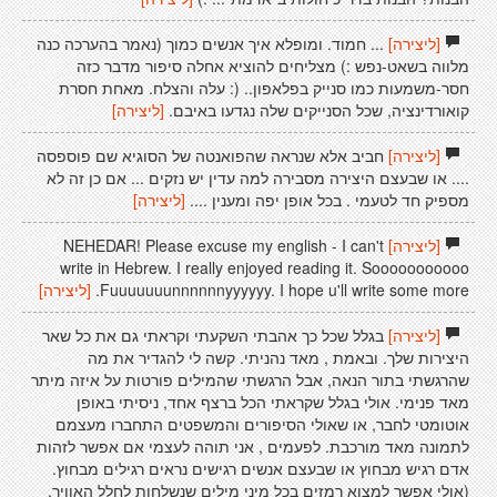
[ליצירה]
... חמוד. ומופלא איך אנשים כמוך (נאמר בהערכה כנה
מלווה בשאט-נפש :) מצליחים להוציא אחלה סיפור מדבר כזה
חסר-משמעות כמו סנייק בפלאפון.. (: עלה והצלח. מאחת חסרת
קואורדינציה, שכל הסנייקים שלה נגדעו באיבם.
[ליצירה]
[ליצירה]
חביב אלא שנראה שהפואנטה של הסוגיא שם פוספסה
.... או שבעצם היצירה מסבירה למה עדין יש נזקים ... אם כן זה לא
מספיק חד לטעמי . בכל אופן יפה ומענין ....
[ליצירה]
[ליצירה]
NEHEDAR! Please excuse my english - I can't
write in Hebrew. I really enjoyed reading it. Sooooooooooo
Fuuuuuuunnnnnnyyyyyy. I hope u'll write some more.
[ליצירה]
[ליצירה]
בגלל שכל כך אהבתי השקעתי וקראתי גם את כל שאר
היצירות שלך. ובאמת , מאד נהניתי. קשה לי להגדיר את מה
שהרגשתי בתור הנאה, אבל הרגשתי שהמילים פורטות על איזה מיתר
מאד פנימי. אולי בגלל שקראתי הכל ברצף אחד, ניסיתי באופן
אוטומטי לחבר, או שאולי הסיפורים והמשפטים התחברו מעצמם
לתמונה מאד מורכבת. לפעמים , אני תוהה לעצמי אם אפשר לזהות
אדם רגיש מבחוץ או שבעצם אנשים רגישים נראים רגילים מבחוץ.
(אולי אפשר למצוא רמזים בכל מיני מילים שנשלחות לחלל האוויר,