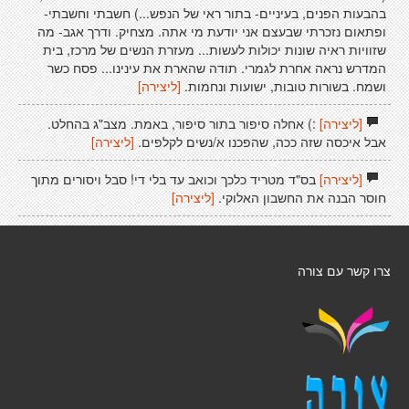
בהבעות הפנים, בעיניים- בתור ראי של הנפש...) חשבתי וחשבתי-
ופתאום נזכרתי שבעצם אני יודעת מי אתה. מצחיק. ודרך אגב- מה
שזוויות ראיה שונות יכולות לעשות... מעזרת הנשים של מרכז, בית
המדרש נראה אחרת לגמרי. תודה שהארת את עינינו... פסח כשר
ושמח. בשורות טובות, ישועות ונחמות.
[ליצירה]
[ליצירה]
:) אחלה סיפור בתור סיפור, באמת. מצב"ג בהחלט.
אבל איכסה שזה ככה, שהפכנו א/נשים לקלפים.
[ליצירה]
[ליצירה]
בס"ד מטריד כלכך וכואב עד בלי די! סבל ויסורים מתוך
חוסר הבנה את החשבון האלוקי.
[ליצירה]
צרו קשר עם צורה