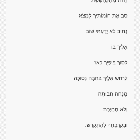
סַב אֶת חוֹמוֹתַיךְ לִמְצֹא
נָתִיב לֹא יָדַעְתִּי שׁוֹב
אֵלַיִך בּוֹ
לָסוּךְ בְּיָפְיֵךְ כְּאָז
לִרְחֹשׁ אֵלַיִךְ בְּחִבָּה נְסוּכָה
מִנְחָה חֲבוּתָה
וְלֹא מְחַיֶּבֶת
וּבְקִרְבָתֵךְ לְהִתְקַדֵּשׁ.