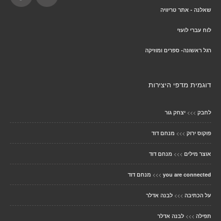
שאלנה - אתר טריוויה
לוח עברי לועזי
רגל ראשונה- ספרים ומוזיקה
דוגמית מדפי היצירות
>>>
לחבק
יצחק גור
>>>
פוקוס ירוק
מנחם דוד
>>>
אוצר מילים
מנחם דוד
>>>
you are connected
מנחם דוד
>>>
על הכתיבה
לבנה אדלר
>>>
תפילה
לבנה אדלר