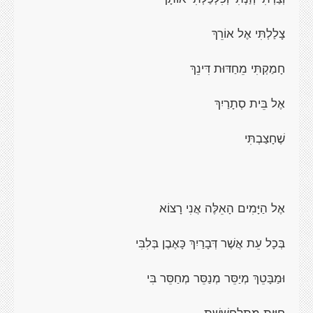
צָלַלְתִּי אֶל אוֹרֵךְ
חָמַקְתִּי מֵחַדּוּת דִּינֵךְ
אֶל בֵּית סְתָרַיִךְ
שֶׁחָצַבְתִּי
אֶל הַיָּמִים הָאֵלֶּה אֲנִי רָצוֹא
בְּכָל עֵת אֲשֶׁר דְּבָרַיִךְ כָּאֶבֶן בְּלִבִּי
וּמַבָּטֵךְ מְיַסֵּר מְנַסֵּר מְחַסֵּר בִּי
חַיּוּת מִתְלַחְשֶׁשֶׁת