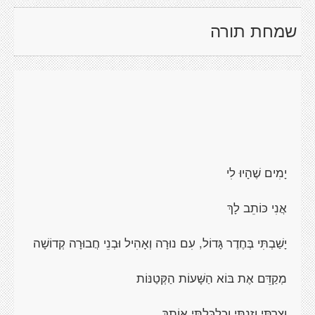
שמחת תורה
יָמִים שֶׁהָיוּ לִי
אֲנִי כּוֹתֵב לָךְ
יָשַׁבְתִּי בְּחֶדֶר גָּדוֹל, עִם נוּרָה וְאָהִיל וּבְנֵי חֲבוּרָה קְדוֹשָׁה
מְקַדֵּם אֶת בּוֹא הַשָּׁעוֹת הַקְּטַנּוֹת
וְצַרְתִּי וְזַנְתִּי וְכִלְכַּלְתִּי אוֹתָךְ