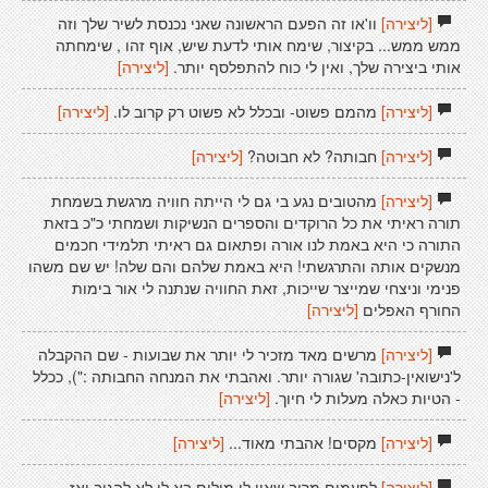
[ליצירה]
וו'או זה הפעם הראשונה שאני נכנסת לשיר שלך וזה
ממש ממש... בקיצור, שימח אותי לדעת שיש, אוף זהו , שימחתה
אותי ביצירה שלך, ואין לי כוח להתפלסף יותר.
[ליצירה]
[ליצירה]
מהמם פשוט- ובכלל לא פשוט רק קרוב לו.
[ליצירה]
[ליצירה]
חבותה? לא חבוטה?
[ליצירה]
[ליצירה]
מהטובים נגע בי גם לי הייתה חוויה מרגשת בשמחת
תורה ראיתי את כל הרוקדים והספרים הנשיקות ושמחתי כ"כ בזאת
התורה כי היא באמת לנו אורה ופתאום גם ראיתי תלמידי חכמים
מנשקים אותה והתרגשתי! היא באמת שלהם והם שלה! יש שם משהו
פנימי וניצחי שמייצר שייכות, זאת החוויה שנתנה לי אור בימות
החורף האפלים
[ליצירה]
[ליצירה]
מרשים מאד מזכיר לי יותר את שבועות - שם ההקבלה
ל'נישואין-כתובה' שגורה יותר. ואהבתי את המנחה החבותה :"), ככלל
- הטיות כאלה מעלות לי חיוך.
[ליצירה]
[ליצירה]
מקסים! אהבתי מאוד...
[ליצירה]
[ליצירה]
לפעמים מרוב שאין לי מילים בא לי לא להגיב ואז