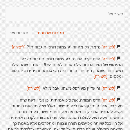
קשור אלי
תגובות שכתבתי
תגובות עלי
[ליצירה]
נחמד. רק מה זה "עוצמות רוחניות גבוהות"?
[ליצירה]
[ליצירה]
הדס יקרה הכוונה בעוצמות רוחניות גבוהות- זה
המימוש של הצד הרוחני של האדם. לאדם יש 5 דרגות בנשמה שלו:
נפש, רוח, נשמה , חיה יחידה. והדרגה הכי גבוהה זה יחידה. יום טוב
ומקסים.
[ליצירה]
[ליצירה]
זה עדיין מעורפל-משהו, אבל מילא.
[ליצירה]
[ליצירה]
הדס חמודה, את כ"כ אמיתית. כן אני יודעת שזה
מעורפל, אולי הייתי קוראת לזה מופשט, בגלל שזה מדרגות רוחניות
וקשה להסביר את זה, כי זאת עוצמה, כוח מופשט, בלתי נתפס
בחושים, אלא מעל לעולם הטבע. ואולי אני מתכוונת לקרבה אמיתית
אל ה', ככל שיותר מקיימים תורה ונצוות ומתקרבים אליו באמת כך
הנשמה מתעלה ועולה בדרגות של קדושה. מצטערת שבלבלתי לך את