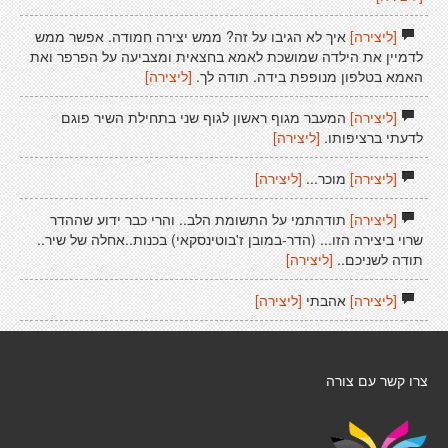
[ליצירה]
איך לא הגיבו על זה? ממש יצירה חמודה. אפשר ממש
לדמיין את הילדה שמושכת לאמא בחצאית ומצביעה על הפרפר ואת
האמא בטלפון מנופפת בידה. תודה לך.
[ליצירה]
[ליצירה]
המעבר מגוף ראשון לגוף שני בתחילת השיר פוגם
לדעתי ברציפותו.
[ליצירה]
[ליצירה]
מוכר...
[ליצירה]
[ליצירה]
תודהתמי על התשומת הלב.. והרי כבר ידוע שההדר
שרוי ביצירה הזו... (הדר-במובן ז'בוטינסקאי) בכנות..אחלה של שיר..
תודה לשניכם..
[ליצירה]
[ליצירה]
אהבתי
[ליצירה]
צרו קשר עם צורה