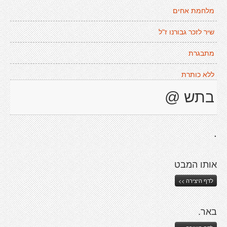
מלחמת אחים
שיר לזכר גבורנו ז"ל
מתבגרת
ללא כותרת
בתש @
.
אותו המבט
לדף היצירה >>
באר.