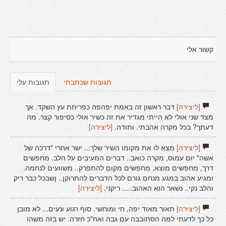
קשור אלי
תגובות שכתבתי
תגובות עלי
[ליצירה]
דבר ראשון זה באמת יפהפה כפריחת עץ השקד. אך
מצד שני אולי לא הייתי מגדיר את זה כשיר אולי כסיפור קצר. מה
דעתך? בכל מקרה אהבתי. ותודה.
[ליצירה]
[ליצירה]
מצא לו את מקומו השיר שלך... ישר אחרי "דרכה של
אשה" יום עמוס, מקרה כואב.. דברים המעיבים על הלב. מחפשים
דרך, מחפשים מוצא, מחפשים מקום להתפרק.. משוועים לנחמה.
ומגיע אהוב במגע מנחם גורם לכל הדברים להתרוקן.. ןשבכל כבר ריק
והלב נקי.. נשאר הוא האהוב..... ריקני.
[ליצירה]
[ליצירה]
תאור מאוד יפה, חי ומוחשי. סוף רגוע ונעים... לא מובן
כל כך לדעתי למה הסתובבה עם גבה ואח"כ חזרה. יש בזה משהו