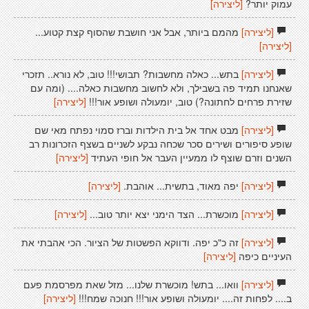
עמוק יותר?
[ליצירה]
[ליצירה]
מהמם ביותר, אבל אני חושבת שהסוף קצת קטוע...
[ליצירה]
[ליצירה]
בתש... כאלה מחשבות? תבושי!!! טוב, לא נורא.. תזכרי
שאנחנו תמיד פה בשבילך, ולא לחשוב מחשבות כאלה.... (ומה עם
שזירת פרחים לחתונה?) טוב, יומעולה ושופע אור!!!
[ליצירה]
[ליצירה]
מבט אחד אל בית הילדות וברז סמוי נפתח מאי שם
שופע סיפורים ושירים סכר שכחה נבקע לשניים בשצף הזכרונות רב
השנים וזרם שוצף לו ממעיין העבר אל חופי העתיד
[ליצירה]
[ליצירה]
יפה מאוד, בתשית... אוהבת.
[ליצירה]
[ליצירה]
מוכשרת... הצד הימני יצא יותר טוב...
[ליצירה]
[ליצירה]
זה כ"כ יפה. ודווקא הפשטות של הציור. הכי אהבתי את
העיניים כיפה
[ליצירה]
[ליצירה]
וואו... בתש! מוכשרת שלנו... מזל שאת מפרסמת פעם
ב.... לפחות זה.... יומעולה ושופע אור!!! חנוכה שמח!!!
[ליצירה]