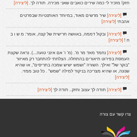
חזק! מזכיר לי כמה שירים כואבים שאני מכירה. תודה לך.
[ליצירה]
[ליצירה]
שיר מרשים מאוד, במיוחד האותנטיות שבפרטים
אהבתי
[ליצירה]
[ליצירה]
ובקול דממה, באוושה חרישית של קצה, אומר: מ ש ו ב
ח !
[ליצירה]
[ליצירה]
נחמד מאד מר מ'. (מ' ו' אם אינני טועה...). נראה שקצת
העמסת בפירוט תיאורים בהתחלה. הצלחתי להתחבר רק מאיזור
"בוקר של" ואילך. השורה "ושמש ישיש שמכה בתריסים", או שהיא
שנונה, או שהיא מצריכה בניקוד למילה "שמש" . כל טוב ממזי.
[ליצירה]
[ליצירה]
תודה לך עצוב וחזק.. תודה לך
[ליצירה]
צרו קשר עם צורה