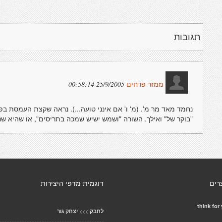
תגובות
25/9/2005 00:58:14
ממזר פרחים
נחמד מאד מר מ'. (מ' ו' אם אינני טועה...). נראה שקצת העמסת ב
"בוקר של" ואילך. השורה "ושמש ישיש שמכה בתריסים", או שהיא שנו
רים
דוגמית מדפי היצירות
think for
>>>
לחבק
יצחק גור