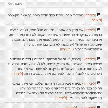
תגובות עלי
[ליצירה]
מערכת צורה יושבת בצד הדרך בוהה בך שעה מקשיבה.
[ליצירה]
[ליצירה]
אני מבין מה אתה אומר, וזה חבל מאד, כל זה. בפעם
הראשונה שביקרתי פה שמחתי שיש כזה מקום, לא כמו במה חדשה
או ביכורים. ועכשיו הרבה יותר קשה למצוא את ההבדלים. חשבת
פעם למה זה קרה? (יש משהו לא מובן בבדיחות פרטיות
שמפורסמות ברבים).
[ליצירה]
[ליצירה]
* (בעצם, ** גם על המשקל והחריזה.) דברים משתנים,
אנשים באים והולכים, וגם הארץ, בימינו, לא לעולם עומדת, והטעות
לעולם חוזרת, וככה זה. אל תתבכיין, זה לא יעזור. אני מצמחת
תלתלים כדי להצליח, אולי ילטפו גם אותי, במשיב הרוח.
[ליצירה]
[ליצירה]
<מנערת אבק מעל דף היוצר שלי..> אני איתך באמירה.
החוסר בצנזורה באתר גרם לקליקה איכותית להפוך למועדון
"כל-היודע-לומר-חרוז-תפוז". יכולה להעיד על עצמי שזו הסיבה
שהפסקתי להתארח כאן.
[ליצירה]
[ליצירה]
כן...
[ליצירה]