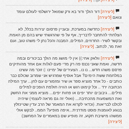
[ליצירה]
דור הולך ודור בא ורק שמואל ירושלמי לעולם עומד
ונואם
[ליצירה]
[ליצירה]
כחדשה במערכת, ובעניין פרסום יצירות בכלל, לא
הצלחתי להתחבר לדברייך, אף על פי שהרגשתי שיש בהם מן האמת.
ובקשר לשיר- החרוזים, המילים, המבנה והכל נתן לי משהו טוב, ועם
זאת מר, לכתוב.
[ליצירה]
[ליצירה]
וולאק אחי:)) אין לי מושג מה הולך בביכורים ובמה
חדשה, ואמת שאני נכנס פה רק מדי פעם לגלות אם אחד מהותיקים
פרסם משהו חדש... נו נו.. הצעירים של ימיינו :) זוכר מה עשינו
במלחמת ששת הימים? אבל אוסיף שמרגיש אני שמרוב שכולם כבר
כותבים - כל אחד מוציא ספר או שיר ומזמורים עם לחן... ערך המילה
הכתובה ירד .. וכל קימוט רגש או הוויה חולפת הופכים למילים
מילים... גיבובים יותר יפים או פחות יפים... מוציא ממני את החשק
ואת המשמעות מהכתיבה... (ואולי זה גם מראה לעצמי) שיהיה
לכולנו לבריאות. (וכדאי לקרוא את המאמר של הרב עדין שטיינזלץ
בנוגע לאומנות פוסט מודרנית...איפה מופיע? הממ.. לבקש אולי
ממשהו מישיבת תקוע, זה מופיע שם במאמרים על המחשב)
[ליצירה]