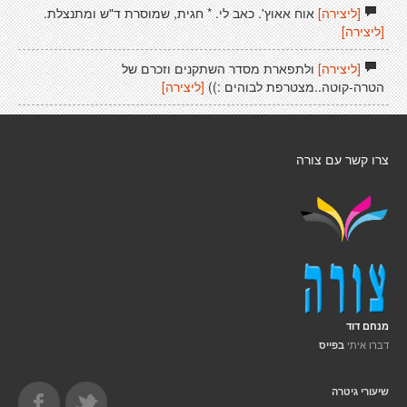
[ליצירה]
אוח אאוץ'. כאב לי. * חגית, שמוסרת ד"ש ומתנצלת.
[ליצירה]
[ליצירה]
ולתפארת מסדר השתקנים וזכרם של
הטרה-קוטה..מצטרפת לבוהים :))
[ליצירה]
צרו קשר עם צורה
מנחם דוד
דברו איתי
בפייס
שיעורי גיטרה