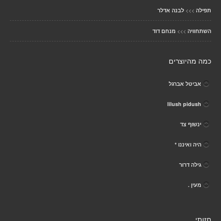
>>>
תפילה
לבנה אדלר
>>>
השתחוויה
מנחם דוד
כמה מהיוצרים
אביטל אברגל
lilush pidush
ינשוף צד
היה ואיננו *
גילה דרור
מעין .
חזותי