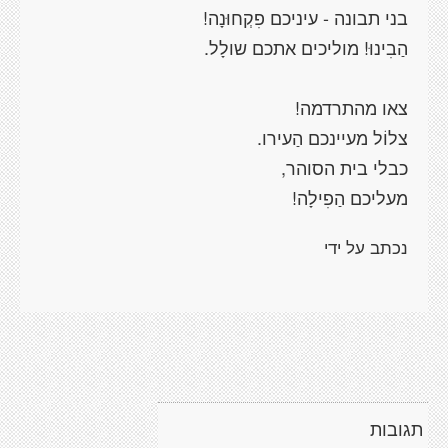
בני תבונה - עיניכם פִקְחוּנָה!
הַבִינוּ! מוליכים אתכם שולָל.
צאו מהתרדמה!
צלוֹל מעיינכם הַעירו.
כבלי בית הסוהר,
מעליכם הַפִילָה!
תגובות