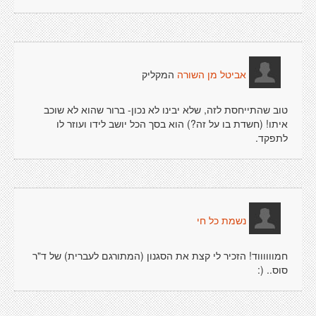
המקליק
אביטל מן השורה
טוב שהתייחסת לזה, שלא יבינו לא נכון- ברור שהוא לא שוכב
איתו! (חשדת בו על זה?) הוא בסך הכל יושב לידו ועוזר לו
לתפקד.
נשמת כל חי
חמווווווד! הזכיר לי קצת את הסגנון (המתורגם לעברית) של ד"ר
סוס.. (: