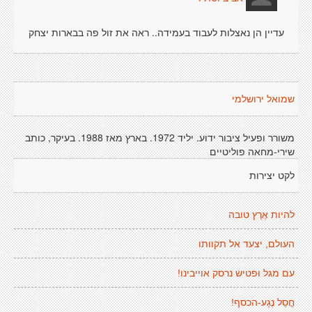
עדיין הן נאצלות לעבוד בעמידה.. ראה את זול פה בבארות יצחק
שמואל ירושלמי
משורר ופעיל ציבור ידוע. יליד 1972. בארץ מאז 1988. בעיקר, כותב
שירי-מחאה פוליטיים
לקט יצירות
להיות אֶרֶץ טובה
העולם, יצעד אל תקוותו
עם מגל וּפטיש נרסק אוייבינו!
חֳסַל נֶגָע-הכסף!