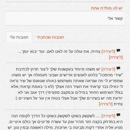
יש לנו מולדת אחת
קשור אלי
תגובות שכתבתי
תגובות עלי
[ליצירה]
צחית, את עולה על זה לאט לאט. עוד יבוא יומך...
[ליצירה]
[ליצירה]
יש משהו מיוחד בעקשנות שלך ליצור תרוץ לכתיבת
"שירי מהפכה" בלהט לאנשים אדישים ושבעי תעמולה אך יש משהו
שמפריע לי וזה שנראה שאתה משתמש באותו שטאנס של שיר נראה
לי כאילו כבר קראתי את השיר הזה אצלך (לא כי באמת קראתי,אלא
בגלל השימוש החוזר במילים ובמקצב ספציפי) דרך אגב אני לא
יודעת מה יש בשיניים שלך אבל אצלי בטוח אין עור על השיניים (:
צחית
[ליצירה]
[ליצירה]
.... לשקשק בשוקו לשקשק בשוקו כל הדרך לקופה הנה
היא במרחק בקצה תור מהיר ענק עד עשרה פריטים אך כולם איטיים.
מגיע אליה אחרי דקות מביטה בי ארוכות, מילה ראשונה ובמין טון: יש