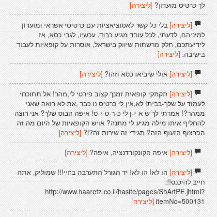
לך כרטיס מועדון?
[ליצירה]
[ליצירה]
בלי כל קשר לאסוציאציות עם כרטיסי אשראי ומועדון
למיניהם, לדעתי, לכל עובד מגיע כבוד. עכשיו, לגבי כסא, אז
לידיעתכם, חלק מרשתות שיווק בישראל, אוסרות על קופאיות לעבוד
בישיבה.
[ליצירה]
[ליצירה]
אולי שיביאו כסא וזהו?
[ליצירה]
[ליצירה]
תקתקי קופאית זמנך קצוב פירטי לי,מהר! אל תתוכחי
לעמוד על שלך-בבית! לא,אין לי כרטיס נו כבר ,את לא רואה שאני
ממהר?! אמרתי לך ש א-י-ן לי כ-ר-ט-י-ס! איפה הבוס שלך? אני רוצה
להחליף איתו מילה מגיע לי מתנה? אויש הקופאיות של היום מה זה
הפרצוף הזעוף הזה? תגידי זה שירות זה?!?
[ליצירה]
[ליצירה]
איפה הקונקורדנציה, איפה?
[ליצירה]
[ליצירה]
הו לא! הו לא! יד הגורל התערבה בחיי!!! שמוליק, אתה
חייב להיכנס!!:
http://www.haaretz.co.il/hasite/pages/ShArtPE.jhtml?
itemNo=500131
[ליצירה]