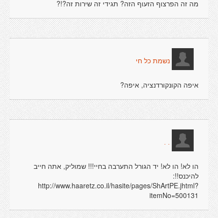
מה זה הפרצוף הזעוף הזה? תגידי זה שירות זה?!?
נשמת כל חי
איפה הקונקורדנציה, איפה?
. .
הו לא! הו לא! יד הגורל התערבה בחיי!!! שמוליק, אתה חייב
להיכנס!!:
http://www.haaretz.co.il/hasite/pages/ShArtPE.jhtml?
itemNo=500131