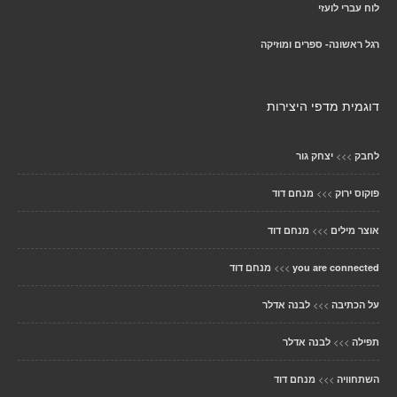
לוח עברי לועזי
רגל ראשונה- ספרים ומוזיקה
דוגמית מדפי היצירות
>>>
לחבק
יצחק גור
>>>
פוקוס ירוק
מנחם דוד
>>>
אוצר מילים
מנחם דוד
>>>
you are connected
מנחם דוד
>>>
על הכתיבה
לבנה אדלר
>>>
תפילה
לבנה אדלר
>>>
השתחוויה
מנחם דוד