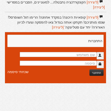
[ליצירה]
הקונקורדנציה נתבטלה... למעוניינים, הסברים במסרישי
[ליצירה]
[ליצירה]
קופאיות היכונה! במקדד אחוזנה! הרימו דגל השופרסל!
שנסו מותניכם! תקתקו אותה בגדול צאו להפסקה וצעדו לכיוון
האורורה! יחד עם סטליונקה'
[ליצירה]
התחברות
שכחתי סיסמה
התחבר