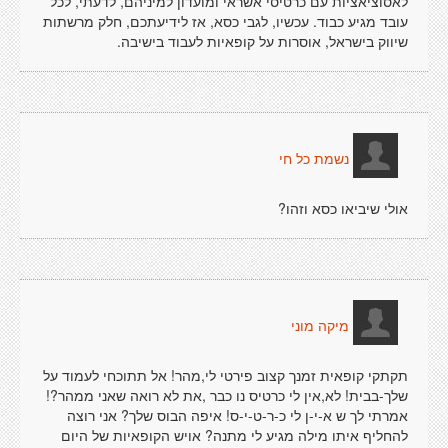
לאסוציאציות עם כרטיסי אשראי ומועדון למיניהם, לדעתי, לכל
עובד מגיע כבוד. עכשיו, לגבי כסא, אז לידיעתכם, חלק מרשתות
שיווק בישראל, אוסרות על קופאיות לעבוד בישיבה.
נשמת כל חי
אולי שיביאו כסא וזהו?
מיקה מוני
תקתקי קופאית זמנך קצוב פירטי לי,מהר! אל תתוכחי לעמוד על
שלך-בבית! לא,אין לי כרטיס נו כבר ,את לא רואה שאני ממהר?!
אמרתי לך ש א-י-ן לי כ-ר-ט-י-ס! איפה הבוס שלך? אני רוצה
להחליף איתו מילה מגיע לי מתנה? אויש הקופאיות של היום