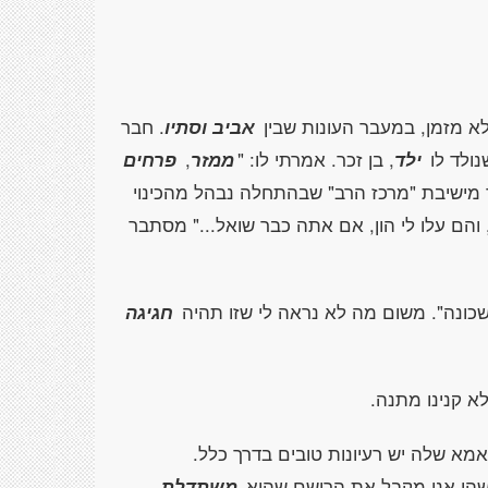
א מזמן, במעבר העונות שבין
אביב וסתיו
. חבר
נולד לו
ילד
, בן זכר. אמרתי לו: "
ממזר
,
פרחים
ישיבת "מרכז הרב" שבהתחלה נבהל מהכינוי
, והם עלו לי הון, אם אתה כבר שואל..." מסתבר
חגיגה
א קנינו מתנה.
מא שלה יש רעיונות טובים בדרך כלל.
שהו אני מקבל את הרושם שהיא
משתדלת