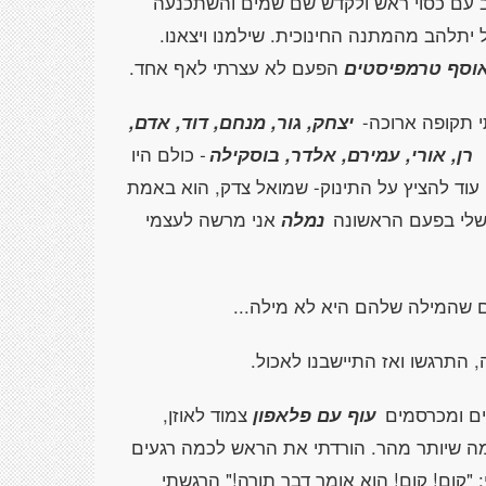
 עם כסוי ראש ולקדש שם שמים והשתכנעה
יתלהב מהמתנה החינוכית. שילמנו ויצאנו.
וסף טרמפיסטים
הפעם לא עצרתי לאף אחד.
י תקופה ארוכה-
יצחק, גור, מנחם, דוד, אדם,
רן, אורי, עמירם, אלדר, בוסקילה
-
כולם היו
וד להציץ על התינוק- שמואל צדק, הוא באמת
 שלי בפעם הראשונה
נמלה
אני מרשה לעצמי
ם שהמילה שלהם היא לא מילה...
 התרגשו ואז התיישבנו לאכול.
ים ומכרסמים
עוף עם פלאפון
צמוד לאוזן,
ה שיותר מהר. הורדתי את הראש לכמה רגעים
"קום! קום! הוא אומר דבר תורה!" הרגשתי