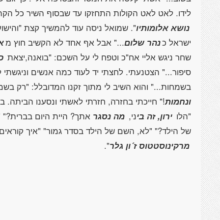
לידו. לאט לאט הקולות התחזקו עד שבסוף השיר כל הקה
נושא אלומותיו
". שמואל ניסה עוד להמשיך קצת "והישו
ישראל כ
נהר שלום
..." אבל אף אחד לא הקשיב חוץ מ
א
שחר ניגש אליי אח"כ וטפח לי על השכם: "בואנה,יצאת
כ
סיפור..." הצטנעתי. לחצתי יד לעוד כמה אנשים וניגשתי
בשמחות..." והוא השיב לי מתוך זקנו המדובלל: "רק בש
ונחמות
!" חייכתי בחזרה, חזרתי לאשתי ונסענו הביתה. 
"הלו
ירון, זה בי
ני,
מה נסגר
אתך? היית היום בברית?" "כ
של הילד?" "לא, השם של הילד בסדר גמור" "איך קוראים 
מרקינוסטטוס ז´ון גלר
".