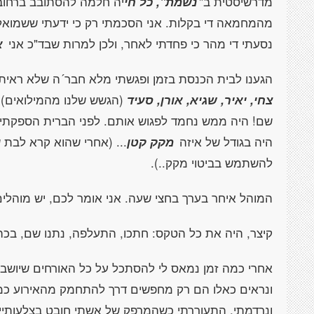
מדרשיסטית ב"
נשמת", כל חי
יה חלמה להסתובב ברחוב
מהמחמאה די בקלות. אני הסכמתי רק כי ידעתי ששמואל 
נסעתי די מהר כי פחדתי לאחר, ולכן למרות שבד"כ אני
א
הגענו לבית הכנסת בזמן ופגשתי מלא חבר´ה שלא ראית
צחי, יאיר, שגיא, אורן, סעיד
(הגשש שלנו מהמילואים)
שם! היה ממש נחמד לפגוש אותם. לפני הברית הספקתי ע
היה בגודל של איזה
מקק קטן
... (אחרי שהוא קרא לבת
להשתמש בביטוי מקק..).
המוהל איחר בערך בחצי שעה. אני אומר לכם, יש מוהלי
קיצר, היה את כל הטקס: חתכו, התעלפה, נתנו שם, בכה,
אחרי כמה זמן נמאס לי להסתכל על כל האורחים שיושב
ונראים כאלו הם רק מחפשים דרך להתחמק מהאירוע כמ
ונרדמתי. התעוררתי כשהמרפק של אשתי חובט בצלעותיי: 