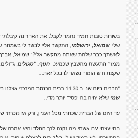
בשורות טובות תמיד נחמד לקבל. את האחרונה קיבלתי ל
שלי
שמואל, ירושלמי
, התקשר אליי לבשר לי בשמחה ש
לאשתך כבר שלחת שאתה מתקשר אלי?" שמואל, אברך מ
ממזר התעשת מהשבץ שכמעט
חטף. "סגול
ים, גדולים
שקצת חוש הומור נשאר לו בכל זאת...
"הברית ביום שני ב 14.30 בבית הכנסת המרכזי אצלנו בשכונה". משום מה לא נראה לי שזו תהיה
שמי
שלא יהיה בה יפסיד יותר מדי..
עד היום של הברית שכחתי מכל העניין, ורק אז נזכרתי של
התייעצתי עם אשתי מה נקנה לרך הנולד והיא אמרה שלא
התקשרתי. לא תמיד יש לי
הלך רוח
לכאלה שיחות, איכ