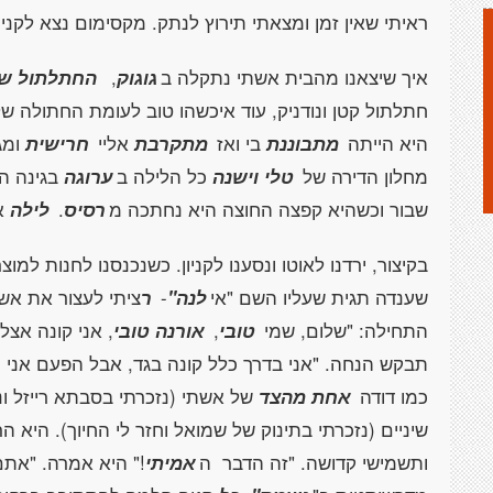
ראיתי שאין זמן ומצאתי תירוץ לנתק. מקסימום נצא לקניו
איך שיצאנו מהבית אשתי נתקלה ב
גוגוק
,
החתלתול של
חתלתול קטן ונודניק, עוד איכשהו טוב לעומת החתולה ש
היא הייתה
מתבוננת
בי ואז
מתקרבת
אליי
חרישית
ומג
מחלון הדירה של
טלי וישנה
כל הלילה ב
ערוגה
בגינה ה
שבור וכשהיא קפצה החוצה היא נחתכה מ
רסיס
.
לילה
אח
בקיצור, ירדנו לאוטו ונסענו לקניון. כשנכנסנו לחנות למו
שענדה תגית שעליו השם "אי
לנה"
-
ר
ציתי לעצור את אש
התחילה: "שלום, שמי
טובי
,
אורנה טובי
, אני קונה אצ
תבקש הנחה. "אני בדרך כלל קונה בגד, אבל הפעם אנ
כמו דודה
אחת מהצד
של אשתי (נזכרתי בסבתא רייזל ונ
שיניים (נזכרתי בתינוק של שמואל וחזר לי החיוך). היא ה
ותשמישי קדושה. "זה הדבר
ה
אמיתי
!" היא אמרה. "אתם 