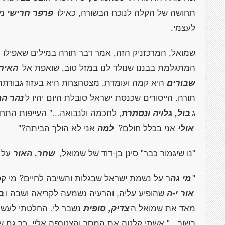
תחושה של הקלה לנוכח הבשורה, כאילו
פרפר חרישי
מת
לעצמי.
שמואל, המרכזניק הזה, אמר דבר תורה במילים שאפילו 
המתגלמת בבננו שנולד לנו במזל טוב, שואפת אל
האיח
שבורים
היא קמה ועומדת, מצטחצחת היא בעזוז גבורת
תורה. הייסורים שכנסת ישראל סובלת היום יהיו ל
נהר ה
ג
בול, גלויה ונסתרת
, לחכמה ולנבואה..." העייפות התח
אולי
אני בכלל חולם?
למה
אני לא הולך הביתה?"
"נו שיגמור כבר" סינן בן-דוד של שמואל,
שחר. האור
על פ
"
מי גה
ר על נשמת ישראל שבגלות והשיבה לחיים? מי ק
אור י-ה
שהופיע עליה, והרעיה נשמעה לקריאה ושבה ו
ב
מאד את שמואל ה
צדיק, סופית
נשבר לי. החלטתי לעשו
בשוב..." אשתי קלטה את המסר והצטרפה אליי. כך גם שח