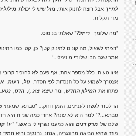
לחייך
אבל רוצה לחנוק אותי. מזל שיש לי יכולת
מילולית
מדי תקלות.
"מה שלומך
רייזל
?" שאלתי בנימוס.
"רציתי לשאול, מה קונים לתינוק קטן? כן, קטן כמו התינ
אמר שגם הבן שלו די מינימלי.."
איזו טעות. כלל מספר אחת: אף פעם לא להזכיר קרובי 
אצטרך לשמוע על כל הנכדות לפי הסדר:
טל
,
רעות
,
או
פתחו את
המילון החדש
, ומה שיצא יצא..),
הדס
,
נטע
.
החלטתי לגשת לעניינים, הזמן דוחק... "סבתא, שמעתי ש
סבתא...?" למה היא לא עונה? אחרי כמה שניות היא חזר
שלם של
מרק דגים
והוא כמעט נשרף לי ב
אש
." "
יו
!
קד
מוזר שהיא הביאה מהונגריה, אנחנו נחנקים והיא תמיד 