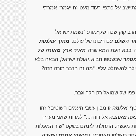
יישב על כתפי. "עוד מעט זה ייגמר" אמרתי
הרב קוק שכח שקיימות: "נשמת ישראל
וד השלם
עם ריבונו של עולם.
מתוך עולמות
ה ובבא העת המאושרה
תאיר ארץ
מאורה
של
מטהר
שבשטפו תבוא גאולת ישראל, הבאה בלא
ילה להשתלט עליי. "מה זה הדבר תורה הזה?
ניו של שמואל רק הלך וגבר:
טף
אלומה
זו מבין עשבי העמים השוטים? זהו
אה מאהבה
אל דודה..." למרות שאני מעריך
ת מעשה. התחלתי לזמזם בשקט "שיר המעלות
ר בשולחן מאחורינו ו
מישהי אחרת
שישבה