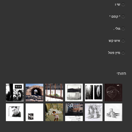
שי ו
* קסם *
גולי .
איש קש
מיץ פטל
חזותי