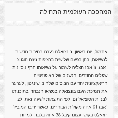
המהפכה העולמית התחילה
אתמול, יום-ראשון, בונצואלה נערכו בחירות חדשות
לנשיאות, בהן בפעם שלישית ברציפות ניצח הוגו צ
´אבז. צ´אבז הצליח לשמור על נשיאותו חרף ניסיונות
שפלים החוזרים והנשנים של האופוזיצייה
הריאקציונית יחד עם הבוסים שלה בוושינגטון, לערער
את תמיכת העם בונצואלה בנשיאו הנבחר ובתוכניתו
לבניית הסוציאליזם. לפי התוצאות לשעה זאת, לצ
´אבז 61 אחוז מקולות הבוחרים, כאשר יריבו המוביל
רוֹזַאלֶס בקושי עצום קיבל 38 אחוז בלבד. למרות