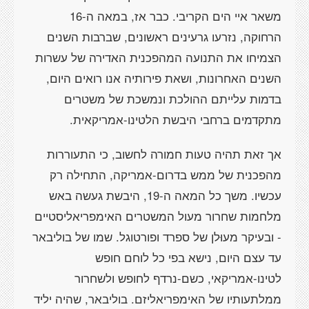
משאר איי הים הקריבי. כבר אז, במאה ה-16
הרחוקה, נזרעו גרעינים ראשונים, שברבות השנים
הצמיחו את התנועה המהפכנית האדירה של עשרות
השנים האחרונות, ושאת פירותיה אנו רואים היום,
בדמות עלייתם ההולכת ונמשכת של משטרים
מתקדמים ברחבי היבשת הלטינו-אמריקאית.
אך זאת תהיה טעות חמורה לחשוב, כי התעוררות
מהפכנית של ממש בדרום-אמריקה, התחילה רק
עכשיו. משך כל המאה ה-19, היבשת געשה באש
מלחמות שחרור מעול המשטרים האימפריאליסטיים
- ובעיקר מעוּלן של ספרד ופורטוגל. שמו של בוליבאר
עד עצם היום, נישא בפי כל לוחם חופש
לטינו-אמריקאי, כשם-נרדף לחופש ולשחרור
ממלתעותיו של האימפריאליזם. בוליבאר, שהיה יליד