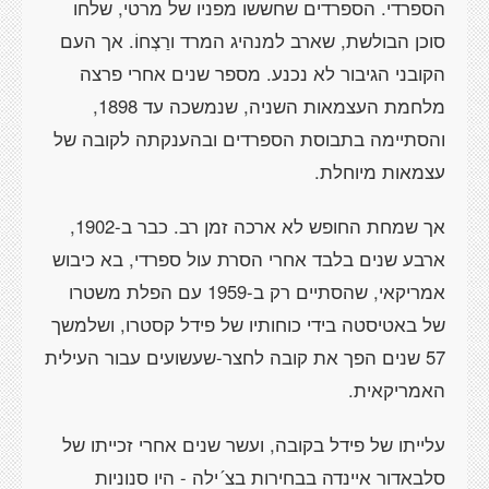
הספרדי. הספרדים שחששו מפניו של מרטי, שלחו
סוכן הבולשת, שארב למנהיג המרד ורַצְחוֹ. אך העם
הקובני הגיבור לא נכנע. מספר שנים אחרי פרצה
מלחמת העצמאות השניה, שנמשכה עד 1898,
והסתיימה בתבוסת הספרדים ובהענקתה לקובה של
עצמאות מיוחלת.
אך שמחת החופש לא ארכה זמן רב. כבר ב-1902,
ארבע שנים בלבד אחרי הסרת עול ספרדי, בא כיבוש
אמריקאי, שהסתיים רק ב-1959 עם הפלת משטרו
של באטיסטה בידי כוחותיו של פידל קסטרו, ושלמשך
57 שנים הפך את קובה לחצר-שעשועים עבור העילית
האמריקאית.
עלייתו של פידל בקובה, ועשר שנים אחרי זכייתו של
סלבאדור איינדה בבחירות בצ´ילה - היו סנוניות