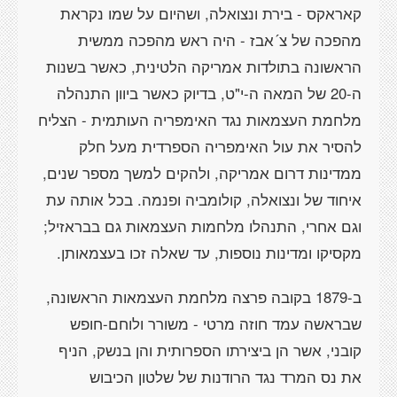
קאראקס - בירת ונצואלה, ושהיום על שמו נקראת
מהפכה של צ´אבז - היה ראש מהפכה ממשית
הראשונה בתולדות אמריקה הלטינית, כאשר בשנות
ה-20 של המאה ה-י"ט, בדיוק כאשר ביוון התנהלה
מלחמת העצמאות נגד האימפריה העותמית - הצליח
להסיר את עול האימפריה הספרדית מעל חלק
ממדינות דרום אמריקה, ולהקים למשך מספר שנים,
איחוד של ונצואלה, קולומביה ופנמה. בכל אותה עת
וגם אחרי, התנהלו מלחמות העצמאות גם בבראזיל;
מקסיקו ומדינות נוספות, עד שאלה זכו בעצמאותן.
ב-1879 בקובה פרצה מלחמת העצמאות הראשונה,
שבראשה עמד חוזה מרטי - משורר ולוחם-חופש
קובני, אשר הן ביצירתו הספרותית והן בנשק, הניף
את נס המרד נגד הרודנות של שלטון הכיבוש