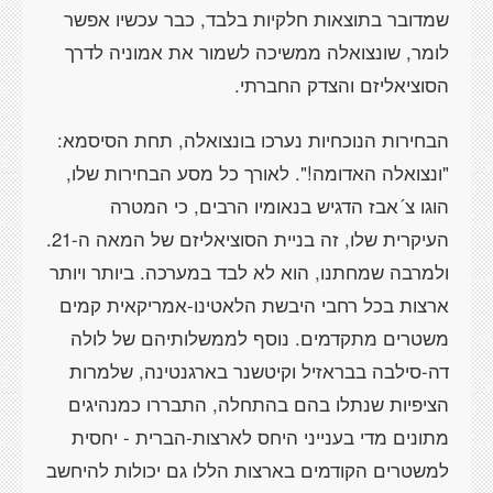
שמדובר בתוצאות חלקיות בלבד, כבר עכשיו אפשר
לומר, שונצואלה ממשיכה לשמור את אמוניה לדרך
הסוציאליזם והצדק החברתי.
הבחירות הנוכחיות נערכו בונצואלה, תחת הסיסמא:
"ונצואלה האדומה!". לאורך כל מסע הבחירות שלו,
הוגו צ´אבז הדגיש בנאומיו הרבים, כי המטרה
העיקרית שלו, זה בניית הסוציאליזם של המאה ה-21.
ולמרבה שמחתנו, הוא לא לבד במערכה. ביותר ויותר
ארצות בכל רחבי היבשת הלאטינו-אמריקאית קמים
משטרים מתקדמים. נוסף לממשלותיהם של לולה
דה-סילבה בבראזיל וקיטשנר בארגנטינה, שלמרות
הציפיות שנתלו בהם בהתחלה, התבררו כמנהיגים
מתונים מדי בענייני היחס לארצות-הברית - יחסית
למשטרים הקודמים בארצות הללו גם יכולות להיחשב