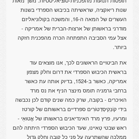
תופסות תנועות מהפכניות-סוציאליסטיות. משך מאות
שנות ריאקציה, שראשיתה בכיבוש הספרדי בשנות
העשרים של המאה ה-16, והמשכה בקולוניאליזם
מודרני בראשותן של ארצות-הברית של אמריקה -
אצל עמי הסביבה התפתחה הכרה מהפכנית חזקה
ביותר.
את הביטויים הראשונים לכך, אנו מוצאים עוד
בראשית הכיבוש הספרדי את דרום וחלק מצפון
אמריקה, כאשר ב-1524, בדיוק אותה עת כאשר
ברחבי גרמניה תומס מינצר הניף את נס מרד
האיכרים - בקובה, שרק כמה שנים קודם לכן נכבשה
בידי קוֹנְקִיסְדַטוֹרִים ספרדיים בראשותם של קורטז
ומרעיו, פרץ מרד האינדיאנים בראשותו של אֱטוּאֵי -
ראש שבטי טַאיִינוּ, שעד הכיבוש הספרדי היתתה להם
ממלכה שהשתרעה על פני כל קובה וחלק גדול