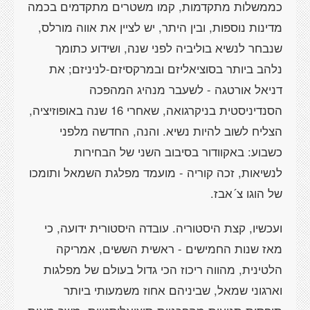
כממשלות מתקדמות, קמו משטרים מתקדמים בכמה
מדינות נוספות, ובין היתר, יש לציין את אווה מורלס,
שנבחר לנשיא בוליביה לפני שנה, ושידוע כתומך
נלהב ביותר בסוציאליזם ובמרקסיזם-לניניזם; את
דניאל אורטגה - לשעבר מנהיג המהפכה
הסנדיניסטית בניקרגואה, שאחרי 16 שנה באופוזיציה,
הצליח לשוב להיות נשיא. והנה, החדשה מלפני
כשבוע: באקוודור בסיבוב השני של הבחירות
לנשיאות, זכה קוריה - מועמד מפלגת השמאל ותומכו
של הוגו צ´אבז.
ועכשיו, קצת היסטוריה. עובדה היסטורית ידועה, כי
מאז שנות החמישים - ראשית הששים, אמריקה
הלטינית, מהווה ריכוז הכי גדול בעולם של מפלגות
וארגוני שמאל, שביניהם אחוז משמעותי ביותר