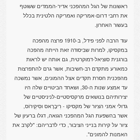
ראשונות של הגל המהפכני אדיר-הממדים ששוטף
את רחבי דרום-אמריקה ואמריקה הלטינית בכלל
בעשור האחרון.
עוד הרבה לפני פידל, ב-1910 פרצה מהפכה
במקסיקו, למרות שביסודה זאת הייתה מהפכה
בורגנית סוציאל-דמוקרטית, גם אותה יש לראות
כמאורע מתקדם רב-חשיבות, אשר גרם להתפרצות
מהפכנית חסרת תקדים אצל ההמונים, אשר נמשכה
עד אמצע שנות ה-30, ושאחד הביטויים שלה היו
יצירותיהם בנושאים מרקסיסטיים-לניניסטיים של
גדולי אמני הציור של מקסיקו - רִיבֶרָאס וסִיקֵיִרוֹס,
אשר בהשפעת הגל המהפכני הגואה, דגלו ברעיון של
ציור על קירות בנייני הציבור, כדי לדבריהם: "לקרב את
האמנות להמונים".