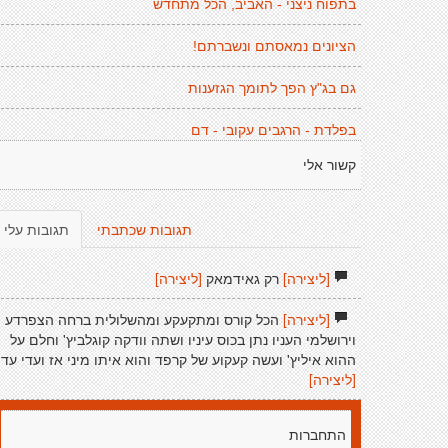
בתפוח ניצני - האביב, הכל מתחדש
הציונים נמאסתם ונשברתם!
גם בג"ץ הפך לתומך הגזענות
בפלדת - הרגבים עקובי - דם
קשור אלי
תגובות שכתבתי
תגובות עלי
[ליצירה]
רק גאידמאק
[ליצירה]
[ליצירה]
הכל קורס ומתקעקע ומהשלולית ברחה הצפרדע
וירושלמי העניו נתן בכוס עיניו ושתה וודקה קוגלביץ' וחלם על
ההוא איליץ' ועשה קעקוע של קרפד והוא איתו מיני אז ועדי עד
[ליצירה]
התחברות