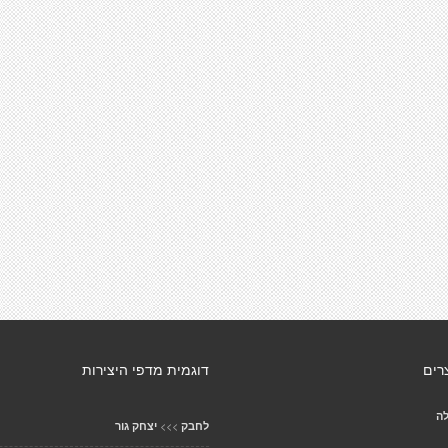
רים
דוגמית מדפי היצירות
לה
>>>
לחבק
יצחק גור