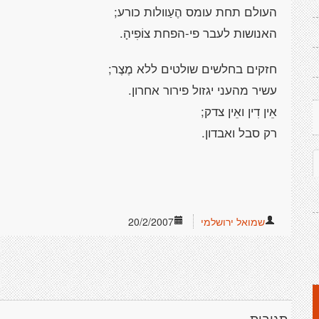
העולם תחת עומס הֶעַוולות כורע;
האנושות לעבר פי-הפחת צוֹפִיהָ.
חזקים בחלשים שולטים ללא מֶצֶר;
עשיר מהעני יגזול פירור אחרון.
אֵין דִין ואֵין צדק;
רק סבל ואבדון.
שמואל ירושלמי
20/2/2007