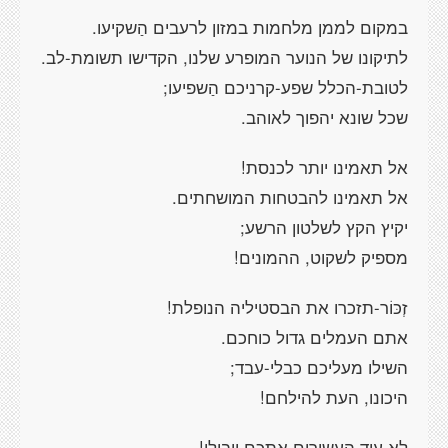
במקום לממן מלחמות במזון לרעבים הַשקיעו.
לתיקונו של הנוער המופרע שלנו, הקדישו תשומת-לב.
לטובת-הכלל שפע-קרניכם הַשפיעו;
שכל שונא יהפוך לאוהב.
אל תאמינו יותר לכנסת!
אל תאמינו להבטחות המושחתים.
יקיץ הקץ לשלטון הרשע;
מספיק לשקוט, ההמונים!
זְכּוֹר-תזכרו את הבסטיליה הנופלת!
אתם העמלים גדול כוחכם.
השילו מעליכם כבלי-עבד;
היכונו, העת להילחם!
לא עוד העשירים אתכם יובילו!