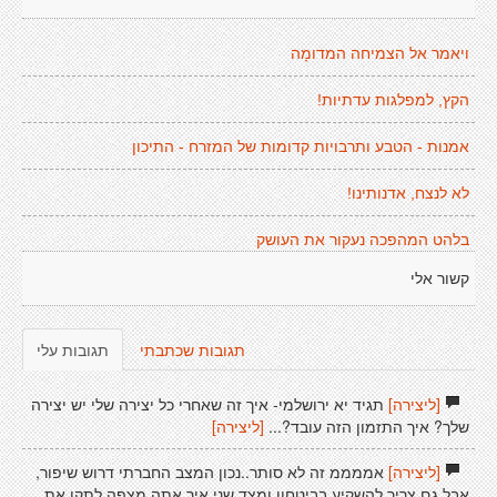
ויאמר אל הצמיחה המדומָה
הקץ, למפלגות עדתיות!
אמנות - הטבע ותרבויות קדומות של המזרח - התיכון
לא לנצח, אדנותינו!
בלהט המהפכה נעקור את העושק
קשור אלי
תגובות שכתבתי
תגובות עלי
[ליצירה]
תגיד יא ירושלמי- איך זה שאחרי כל יצירה שלי יש יצירה
שלך? איך התזמון הזה עובד?...
[ליצירה]
[ליצירה]
אממממ זה לא סותר..נכון המצב החברתי דרוש שיפור,
אבל גם צריך להשקיע בביטחון ומצד שני איך אתה מצפה לתקן את