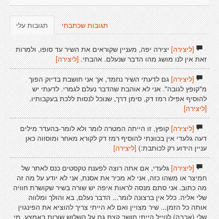
תגובות שכתבתי
תגובות עלי
[ליצירה]
יצירה יפה, מעניין שקוראים את השיר עד סופו, ולמרות
זאת אין לנו מושג מהו הדבר שנעלם. אהבתי.
[ליצירה]
[ליצירה]
גם לדעתי השיר נחמד, אך אני חושבת בדיוק הפוך
מ"קופץ לגובה". אני לא אוהבת שהדבר נעלם לגמרי. לדעתי יש
להוסיף אפילו רמז דק, סימן דרך, שנוכל לנסות ללכת בעקבותיו.
[ליצירה]
[ליצירה]
קופץ, זו הייתה המטרה לומר ולא לומר-בהעדר מילים
דעה גלעדי אין בכוונתי להוסיף רמז דק לקורא מאחר ומוסווה כאן
עניין הידוע רק לכותבת:)
[ליצירה]
[ליצירה]
גלעדי, אם אתה רוצה לפענח טקסטים כנס לאתר של
חמיצר או משהו כזה, אני לא מכיר את אסנת, אני לא יודע על מה זה
מה כתוב. אני סתם מנסה לראות איפה יש שורה בשיר שקושרת חוויה
שלי אליה. כלל אין ברצונה לומר... הדבר נעלם, בא והולך ומלווה
אותה כל הזמן... שיר מצויין ואם לא הייתי צריך להוציא את הפינגוין
שלי (אבבה) לטייל הייתי חושב קצת גם על השלוש שורות באמצע. מי