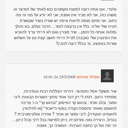
גלעדי, אם אתה רוצה לפענח טקסטים כנס לאתר של חמיצר או
משהו כזה, אני לא מכיר את אסנת, אני לא יודע על מה זה מה
כתוב. אני סתם מנסה לראות איפה יש שורה בשיר שקושרת
חוויה שלי אליה. כלל אין ברצונה לומר... הדבר נעלם, בא והולך
ומלווה אותה כל הזמן... שיר מצויין ואם לא הייתי צריך להוציא
את הפינגוין שלי (אבבה) לטייל הייתי חושב קצת גם על השלוש
שורות באמצע. מי בכלל רוצה להבין?
25/2/2008 18:01:24
מצלול פאתוס
שיר משקלי אפל ותמהוני. זיהיתי הצללות רבות ונוגדניות,
מסתדר היטב. דגדג לי רק דבר אחד מתוך השורות הבאות: ליבי
נסער, ובלב אכזר. וברגש קר הפיסוק "וברגש קר" ה-ו' צריכה
להשמט מאחר והוספת נקודה בסוף ה"אכזר" [או לחילופין
להשמיט הנקודה]. ליבי נסער או אכזר ? שזירה אולטימטיבית ?
בגדול, היצירה נאה ומרחבית, ניתן לפרשה בכל דרך ובכל כיוון...
זה יפה ועל כך נתונה הערכתי. המשיכי כך, אסנת.