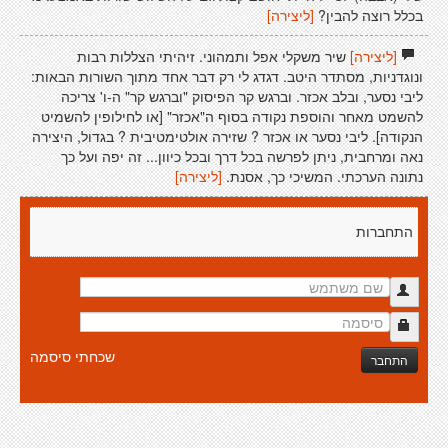
בכלל רוצה להבין?
[ליצירה]
[ליצירה]
שיר משקלי אפל ותמהוני. זיהיתי הצללות רבות
ונוגדניות, מסתדר היטב. דגדג לי רק דבר אחד מתוך השורות הבאות:
ליבי נסער, ובלב אכזר. וברגש קר הפיסוק "וברגש קר" ה-ו' צריכה
להשמט מאחר והוספת נקודה בסוף ה"אכזר" [או לחילופין להשמיט
הנקודה]. ליבי נסער או אכזר ? שזירה אולטימטיבית ? בגדול, היצירה
נאה ומרחבית, ניתן לפרשה בכל דרך ובכל כיוון... זה יפה ועל כך
נתונה הערכתי. המשיכי כך, אסנת.
[ליצירה]
התחברות
שכחתי סיסמה
התחבר