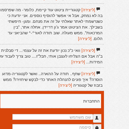
[ליצירה]
קטגוריית ציטוט עוד קיימת, כלומר- מה שפרסמו
בה לא נמחק, אבל אי אפשר להוסיף נוספים. אני יודעת כי
כשנרשמתי לאתר שאלתי על זה את מנחם. ומגן- חיפשתי
בשבילך. את הציטוט אמר ג'ון דריידן. אחלה אתר, "בין
המרכאות". ממש מעולה. שוב תודה לאור^-^ שהביאני עד
הלום.
[ליצירה]
[ליצירה]
וואי כ"כ נכון יודעת את זה על עצמי... די סבלנית
ב"ה אבל אם הצליחו לעצבן אותי, חבל"ז.... טוב צריך לעבוד על
המידות...
[ליצירה]
[ליצירה]
שחף.. תודה על ההארה.. ואשר לקטגוריה-מדוע
הוסרה? איך פונים להנהלת האתר כדי לבקש שיחזירו? ממש
בזבוז של קטגוריה
[ליצירה]
התחברות