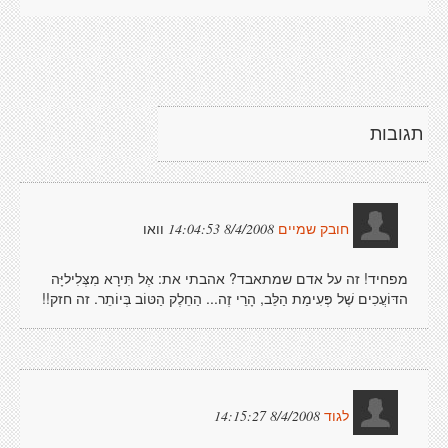
תגובות
וואו
8/4/2008 14:04:53
חובק שמיים
מפחיד! זה על אדם שמתאבד? אהבתי את: אֶל תִּירָא מִצְּלִיליָּה
הדּוֹעֲכִים שֶׁל פְּעִימַת הַלֵּב, הָרֵי זֶה... הַחֵלֶק הַטּוֹב בְּיוֹתֵר. זה חזק!!
8/4/2008 14:15:27
לגוד