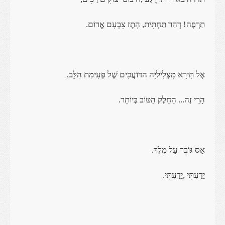
תַרְפֶּה! דְהַר
תַּחְתִּית, הָתֶז צִבְעָם אֱדוֹם
.
אֶל תִּירָא
מִצְּלִיליָּה הדּוֹעֲכִים שֶׁל פְּעִימַת הַלֵּב
,
הָרֵי זֶה... הַחֵלֶק
הַטּוֹב בְּיוֹתֵר
.
אַס גּוֹבֵר עַל
מֶלֶךְ
.
יָדַעְתִּי
,
יָדַעְתִּי
.