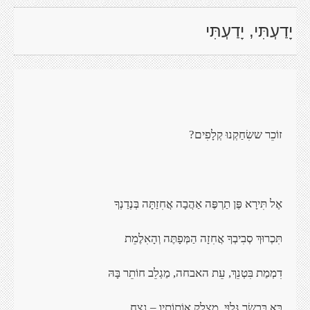
יָדַעְתִּי, יָדַעְתִּי
זוֹכֵר ששִׂחַקְנוּ
קְלָפִים
?
אֶל תִּירָא פֶּן
תַרְפֶּה אַהֲבָה אֲחִזַתָּה בְּנְדַנְךָ
תִּכְרוּךְ סְבִיבְךָ
אֲחִזָה הַמְּפָתֶּה וְהָאִלֶמֵת
דִמְמַת בִּטְנֵךְ, עֵת
האבחה, מַגְלֵב חוֹתֵר בָּהּ
בָּא בִּבְשַׂר גָּלוּי
,
מֵצָלֶק אוֹתוֹתָיו – נֶצַח
.