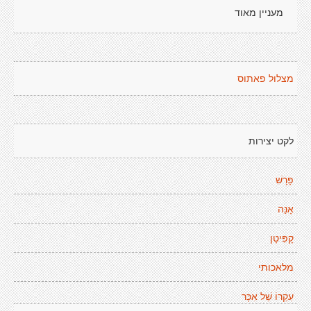
מעניין מאוד
מצלול פאתוס
לקט יצירות
פָּרָשׁ
אָנַּה
קָפִּיטָן
מלאכותי
עִקַרוֹ שֵׁל אִכָּר