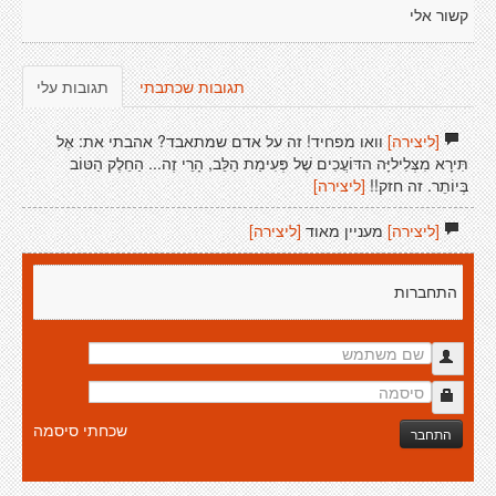
קשור אלי
תגובות שכתבתי
תגובות עלי
[ליצירה]
וואו מפחיד! זה על אדם שמתאבד? אהבתי את: אֶל
תִּירָא מִצְּלִיליָּה הדּוֹעֲכִים שֶׁל פְּעִימַת הַלֵּב, הָרֵי זֶה... הַחֵלֶק הַטּוֹב
בְּיוֹתֵר. זה חזק!!
[ליצירה]
[ליצירה]
מעניין מאוד
[ליצירה]
התחברות
שכחתי סיסמה
התחבר