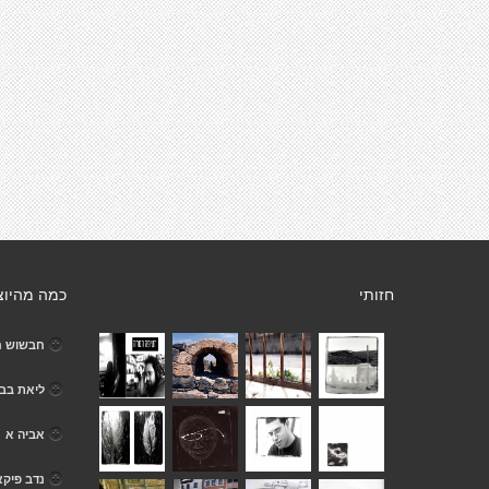
חזותי
כמה מהיוצ
חבשוש ח
ליאת בב
אביה א
נדב פיקא