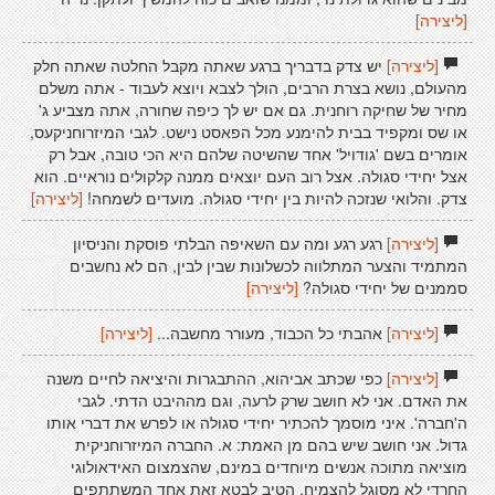
[ליצירה]
[ליצירה]
יש צדק בדבריך ברגע שאתה מקבל החלטה שאתה חלק
מהעולם, נושא בצרת הרבים, הולך לצבא ויוצא לעבוד - אתה משלם
מחיר של שחיקה רוחנית. גם אם יש לך כיפה שחורה, אתה מצביע ג'
או שס ומקפיד בבית להימנע מכל הפאסט נישט. לגבי המיזרוחניקעס,
אומרים בשם 'גודויל' אחד שהשיטה שלהם היא הכי טובה, אבל רק
אצל יחידי סגולה. אצל רוב העם יוצאים ממנה קלקולים נוראיים. הוא
צדק. והלואי שנזכה להיות בין יחידי סגולה. מועדים לשמחה!
[ליצירה]
[ליצירה]
רגע רגע ומה עם השאיפה הבלתי פוסקת והניסיון
המתמיד והצער המתלווה לכשלונות שבין לבין, הם לא נחשבים
סממנים של יחידי סגולה?
[ליצירה]
[ליצירה]
אהבתי כל הכבוד, מעורר מחשבה...
[ליצירה]
[ליצירה]
כפי שכתב אביהוא, ההתבגרות והיציאה לחיים משנה
את האדם. אני לא חושב שרק לרעה, וגם מההיבט הדתי. לגבי
ה'חברה'. איני מוסמך להכתיר יחידי סגולה או לפרש את דברי אותו
גדול. אני חושב שיש בהם מן האמת: א. החברה המיזרוחניקית
מוציאה מתוכה אנשים מיוחדים במינם, שהצמצום האידאולוגי
החרדי לא מסוגל להצמיח. הטיב לבטא זאת אחד המשתתפים