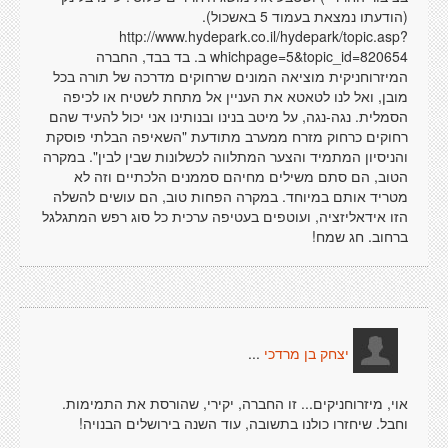
(הודעתו נמצאת בעמוד 5 באשכול).
http://www.hydepark.co.il/hydepark/topic.asp?
whichpage=5&topic_id=820654 ב. בד בבד, החברה
המיזרוחניקית מוציאה המונים שרחוקים מדרכה של תורה בכל
מובן, ואל לנו לטאטא את העניין אל מתחת לשטיח או לכיפה
הסמלית. נגה-נגה, על מיטב בנינו ובנותינו אני יכול להעיד שהם
רחוקים כרחוק מזרח ממערב מתודעת "השאיפה הבלתי פוסקת
והניסיון המתמיד והצער המתלווה לכשלונות שבין לבין". במקרה
הטוב, הם סתם משילים מחיהם סממנים הלכתיים וזה לא
מטריד אותם במיוחד. במקרה הפחות טוב, הם עושים להשלה
הזו אידאליזציה, ועוטפים בעטיפה ערכית כל סוג רפש המתגלגל
ברחוב. חג שמח!
...
יצחק בן מרדכי
אוי, מיזרוחניקים... זו החברה, יקירי, שהורסת את התמימות.
וחבל. שיחזרו כולנו בתשובה, עוד השנה בירושלים הבנויה!