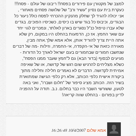
למצב של מקטורן עם פירורים בפסח!! ריבונו של עולם - פסח!!!
כעקרת בית עם נסיון "עשיר ורב" של שלושה פסחים מאחורי ,
אני יכולה להגיד לך שחלק מהנקיון ההכרחי לפסח כולל ניעור כל
הבגדים, וכיבוס כל בגד שיש בו כיסים, כשכיסיו הפוכים. בגדים
שלא עברו טיפול כנ"ל נסגרים בארון לאלתר, ונמכרים לגוי יחד
עם שאר החמץ. אז כן, הדמעות בהחלט היו במקום, רק שלא
אתה היית צריך להוריד אותן, אלא אמא שלך.אתה מבין,
מאוירה כזאת של אי-הקפדה, אי-החמרה, וזילות -מה של דברים
שנחשבו חמורים שבחמורים בעם ישראל לאורך כל הדורות -
מגיעים לבסוף (בדור הבא) גם ל"חמץ שעבר ממנו הפסח",
כשלא מצליחים להרגיש שום רגש של קדושה, או של שאיפה
אמיתית לקדושה. הדברים לא נאמרים חלילה וחלילה מתוך
ביקורת אישית כלפי הכותב, אלא רק כלפי הגישה שמתוארת
בשיר הזה. הכותב מציג סיפור של "חלום ושברו", ואני באה
לטעון, ששורשי השבר היו כבר בחלום. נ.ב. תודה על ההפניה
לדיון בפורום - בהחלט שווה קריאה!
10/4/2007 16:26:48
אמא שלום