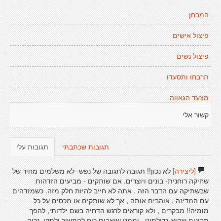
המבחן
פיצול אישים
פיצול נשים
תרבחו ותסעדו
מצעד הגאווה
קשור אלי
תגובות שכתבתי
תגובות עלי
[ליצירה]
לא נכון!! תגובה לתגובה של נפש- לא משלמים מחיר של
שחיקה רוחנית- בונים ויוצרים. אם שותקים - מביעים הזדהות
שבשתיקה עם הדבר הזה . אתה לא חייב להיות חלק מזה. כשמזדהים
עם המדינה , אוהבים אותה , אך לא שותקים או מכסים על כל
מומיה!! מבקרים , ולא קוראים לרגש הדחיה בשם ילדותי, להפך
מבינים שהוא גדולתינו , וממנו שואבים כוח להמשיך ולתקן. נריה