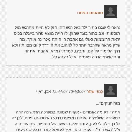
סומסום הפתח
נראה לי שגם בתור ילד בעל רגש דתי חזק לא היית מתרגש מול
תוספות. וגם בתור בוגר שחוק, לו היית מוצא פרור בייגלה בכיס
יראת הרוממות ואולי גם אהבת ה' היתה מכריעה אותך. מה
שרק מראה שהרבה יותר קל לאהוב את ה' דרך קיום מצוותיו ולא
דרך הלימוד עליהם. ותבינו, למדתי גמרא, אהבתי את זה
והתרגשתי הרבה פעמים. אבל זה לא קל.
אכן, "אוי
10/4/2007 15:44:07
כנפי שחר
מזרוחניקים"...
אתה יודע מה אומרים - אקדח שמונח במערכה הראשונה יורה
במערכה השלישית. אנחנו נמצאים כרגע באיסרו-חג פסח,ולכן זה
כל כך בלט לי לעין, עוד בחלק הראשון של הסיפור, שם עוד היה
צ"ל "רגש דתי". והעניין הוא - איך לעזאזל קורה בכלל שמגיעים