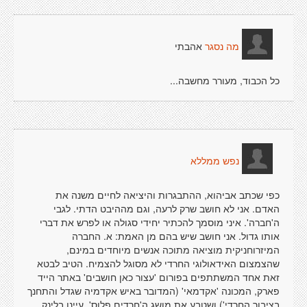
אהבתי
מה נסגר
כל הכבוד, מעורר מחשבה...
נפש ממללא
כפי שכתב אביהוא, ההתבגרות והיציאה לחיים משנה את
האדם. אני לא חושב שרק לרעה, וגם מההיבט הדתי. לגבי
ה'חברה'. איני מוסמך להכתיר יחידי סגולה או לפרש את דברי
אותו גדול. אני חושב שיש בהם מן האמת: א. החברה
המיזרוחניקית מוציאה מתוכה אנשים מיוחדים במינם,
שהצמצום האידאולוגי החרדי לא מסוגל להצמיח. הטיב לבטא
זאת אחד המשתתפים בפורום 'עצור כאן חושבים' באתר הייד
פארק, המכונה 'אקדמאי' (המדובר באיש אקדמיה שגדל והתחנך
בציבור החרדי') ושטבע את מושג ה'חרדים פלוס'. עיינו בלינק