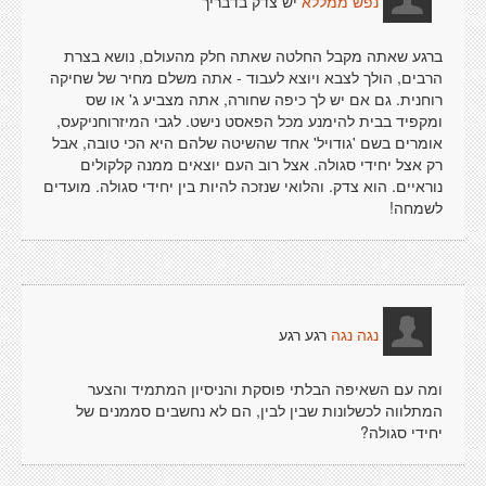
יש צדק בדבריך
נפש ממללא
ברגע שאתה מקבל החלטה שאתה חלק מהעולם, נושא בצרת
הרבים, הולך לצבא ויוצא לעבוד - אתה משלם מחיר של שחיקה
רוחנית. גם אם יש לך כיפה שחורה, אתה מצביע ג' או שס
ומקפיד בבית להימנע מכל הפאסט נישט. לגבי המיזרוחניקעס,
אומרים בשם 'גודויל' אחד שהשיטה שלהם היא הכי טובה, אבל
רק אצל יחידי סגולה. אצל רוב העם יוצאים ממנה קלקולים
נוראיים. הוא צדק. והלואי שנזכה להיות בין יחידי סגולה. מועדים
לשמחה!
רגע רגע
נגה נגה
ומה עם השאיפה הבלתי פוסקת והניסיון המתמיד והצער
המתלווה לכשלונות שבין לבין, הם לא נחשבים סממנים של
יחידי סגולה?