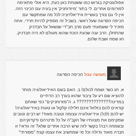
אפולוגטיקה בגרוש כמו ששטחת כאן כעת, היא אולי מתאימה
לפורומים אחרים. לי בתור 'מיזרוחניק' אין בעיה עם הכינוי הזה.
אין לי גם צורך בעשיית אידיאלזיציה לכל מה שמתקשר עם
הכיפה הסרוגה שעל ראשי. בשביל זה מספיק להיות חרדי. אתה
מזכיר לי ששמעתי פעם מרב חב"די שנשאל על חבדניק
שהתחלן. הרב ענה שכעת הוכח שהוא מעולם לא היה חבדניק.
חג שמח ושבת שלום.
הכיפה הסרוגה
משושה עגול
א. חג כשר ושמח לכולם! ב. האם בשם האידיאולוגיה מותר
להוציא שם רע על ציבור שהוא בערך רב הדתיים
במדינה?????????????? ג. ה"מזרוחניקים" כפי שאתם
קוראים להם בזלזול אינם חלילה קלקול או טעות באידיאולוגיה!
יש להם (לנו!) אידיאולוגיה עצומה וטובה מאוד! יש רבים וטובים
שמקימם את מצוותיו של הקב"ה על כל פרטיהם ודקדוקיהם
ובשמחה רבה! בקשר לזה שיש הרבה אחרים שלא? זה וודאי! זו
חברה מאוד גדולה וכל מי שמחשיב את עצמו קצת "מסורתי"