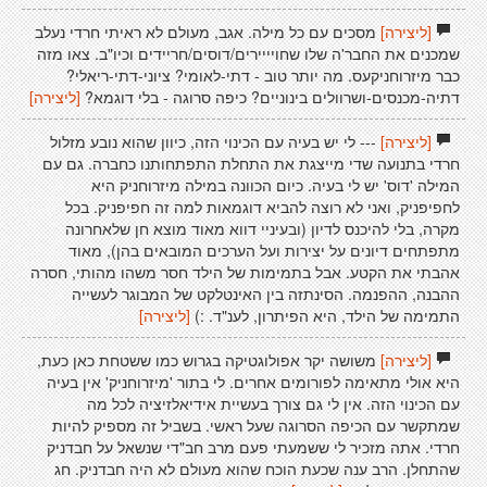
[ליצירה]
מסכים עם כל מילה. אגב, מעולם לא ראיתי חרדי נעלב
שמכנים את החבר'ה שלו שחויייירים/דוסים/חריידים וכיו"ב. צאו מזה
כבר מיזרוחניקעס. מה יותר טוב - דתי-לאומי? ציוני-דתי-ריאלי?
דתיה-מכנסים-ושרוולים בינוניים? כיפה סרוגה - בלי דוגמא?
[ליצירה]
[ליצירה]
--- לי יש בעיה עם הכינוי הזה, כיוון שהוא נובע מזלול
חרדי בתנועה שדי מייצגת את התחלת התפתחותנו כחברה. גם עם
המילה 'דוס' יש לי בעיה. כיום הכוונה במילה מיזרוחניק היא
לחפיפניק, ואני לא רוצה להביא דוגמאות למה זה חפיפניק. בכל
מקרה, בלי להיכנס לדיון (ובעיניי דווא מאוד מוצא חן שלאחרונה
מתפתחים דיונים על יצירות ועל הערכים המובאים בהן), מאוד
אהבתי את הקטע. אבל בתמימות של הילד חסר משהו מהותי, חסרה
ההבנה, ההפנמה. הסינתזה בין האינטלקט של המבוגר לעשייה
התמימה של הילד, היא הפיתרון, לענ"ד. :)
[ליצירה]
[ליצירה]
משושה יקר אפולוגטיקה בגרוש כמו ששטחת כאן כעת,
היא אולי מתאימה לפורומים אחרים. לי בתור 'מיזרוחניק' אין בעיה
עם הכינוי הזה. אין לי גם צורך בעשיית אידיאלזיציה לכל מה
שמתקשר עם הכיפה הסרוגה שעל ראשי. בשביל זה מספיק להיות
חרדי. אתה מזכיר לי ששמעתי פעם מרב חב"די שנשאל על חבדניק
שהתחלן. הרב ענה שכעת הוכח שהוא מעולם לא היה חבדניק. חג