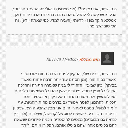
כנפי שחר, את רצינית?! (אני מצטערת. אולי זה הפער התרבותי,
אבל ממש קשה לי להחליט אם כתבת ברצינות או בציניות.) ולך,
ממללא היקר מפז - לדעתי (העניה למדי, כפי שאתה יודע), זה
הכי טוב שלך פה.
11/4/2007 18:44:10
נפש ממללא
כנפי שחר, בבית שלי, הניקיון לפסח הרבה פחות אובססיבי
מאשר בבית הורי (ומן הסתם עוד יותר הרבה פחות מאשר
בביתך), כיון שבעניין הזה די לי במה שאסרה התורה וההלכה
ואין לי כל עניין לחפש פירורים שאין להם כל משמעות הלכתית
ו/או להמשיך את מסורת הדורות של ניקיון אובססיבי חסר
תכלית. להתכונן לפסח אפשר גם בדרכים פחות רוחניות, ע"י
לימוד למשל. במבט לאחור, היום אני מבין שהבעיה היא שניקיון
בכיסים נחשב בעיני אנשים לסוג של 'קדושה', ושילדים (ולדבריך
כנראה גם מבוגרים) נכנסים להיסטריה מכמה פירורים שנשארו
להם בכיסים אחרי שהם ביטלו אותם, הפקירו אותם וליתר