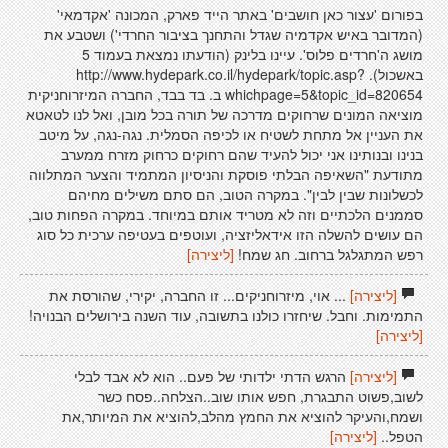
בפורום 'עצור כאן חושבים' באתר הייד פארק, המכונה 'אקדמאי'
(המדובר באיש אקדמיה שגדל והתחנך בציבור החרדי') ושטבע את
מושג ה'חרדים פלוס'. עיינו בלינק (הודעתו נמצאת בעמוד 5
באשכול). http://www.hydepark.co.il/hydepark/topic.asp?
whichpage=5&topic_id=820654 ב. בד בבד, החברה המיזרוחניקית
מוציאה המונים שרחוקים מדרכה של תורה בכל מובן, ואל לנו לטאטא
את העניין אל מתחת לשטיח או לכיפה הסמלית. נגה-נגה, על מיטב
בנינו ובנותינו אני יכול להעיד שהם רחוקים כרחוק מזרח ממערב
מתודעת "השאיפה הבלתי פוסקת והניסיון המתמיד והצער המתלווה
לכשלונות שבין לבין". במקרה הטוב, הם סתם משילים מחיהם
סממנים הלכתיים וזה לא מטריד אותם במיוחד. במקרה הפחות טוב,
הם עושים להשלה הזו אידאליזציה, ועוטפים בעטיפה ערכית כל סוג
רפש המתגלגל ברחוב. חג שמח!
[ליצירה]
[ליצירה]
... אוי, מיזרוחניקים... זו החברה, יקירי, שהורסת את
התמימות. וחבל. שיחזרו כולנו בתשובה, עוד השנה בירושלים הבנויה!
[ליצירה]
[ליצירה]
הרגש הדתי ילדותי של פעם.. הוא לא אבד לבלי
לשוב,פשוט התבגרת, חפש אותו שוב..הצלחה..פסח כשר
ושמח,והעיקר להוציא את החמץ מהלב,להוציא את המיותר,את
הטפל..
[ליצירה]