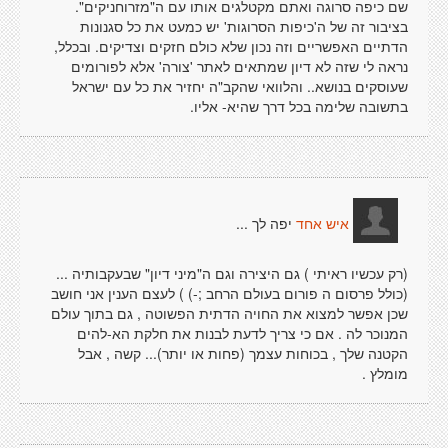
שם כיפה סרוגה ואתם מקטלגים אותו עם ה"מזרוחניקים".
בציבור זה של ה'כיפות הסרוגות' יש כמעט את כל סגנונות
הדתיים האפשריים וזה נכון שלא כולם חזקים וצדיקים. ובכלל,
נראה לי שזה לא דיון שמתאים לאתר 'צורה' אלא לפורומים
שעוסקים בנושא.. והלוואי שהקב"ה יחזיר את כל עם ישראל
בתשובה שלימה בכל דרך שהיא- אליו.
יפה לך ...
איש אחד
(רק עכשיו ראיתי ) גם היצירה וגם ה"מיני דיון" שבעקבותיה ...
(כולל פרסום ה פורום בעולם הרחב ;-) ) לעצם הענין אני חושב
שכן אפשר למצוא את החויה הדתית הפשוטה , גם בתוך עולם
המנוכר לה . אם כי צריך לדעת לבנות את חלקת הא-להים
הקטנה שלך , בכוחות עצמך (פחות או יותר)... קשה , אבל
מומלץ .