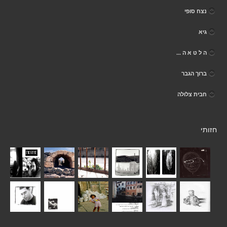
נצח סופי
גיא
ה ל ט א ה ...
ברוך הגבר
חבית צלולה
חזותי