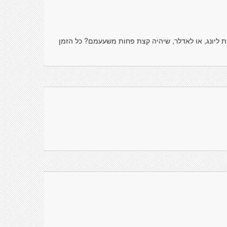
קצת ליונג, או לאדלר, שיהיה קצת פחות משעעמם? כל הזמן