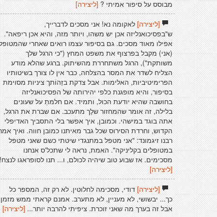
מבוסס על סיפור אמיתי ?
[ליצירה]
[ליצירה]
לאקומה נא! אני מסכים לדברייך,
ש"בפסיכואנליזה אכן יש משהו, ויותר מזה, והיא אכן ריפאה".
אפילו מאוד מסכים. גם בסיפור עצמו רואים שאחרי שהמטופל
(אני) מקבל בפרצוף את משפט המחץ ("כי הרגל שלך
משותקת"), הרגל משתחררת מהשיתוק. ברגע שהלא מודע
הצליח לשדר את המסר בהצלחה, כבר אין לו צורך בשיטותיו
הפרימיטיביות, האלימות. אבל צדקת בזַהוֹתך ציניות מסוימת
בסיפור, והיא מופגנת כלפי יהירותה של הפסיכואנליזה
בחושבה שהיא יודעת הכול, ותמיד. אם חלמתְ על שעונים
בלילה, זה אומר שהמחזור שלָך מתעכב. אם שברת את הרגל,
אתה בוגד במישהי. וכמובן, איך אפשר בלי התסביך האדיפלי
הקדוש, וחרדת הסירוס שכל גבר מאיתנו כמובן חווה. ואיך אמר
רבנו זיגמונד: "אני מטפל במתנגדי שיטתי כשם שאני מטפל
במטופלים בקליניקה". האמת, נראה לי שתכל'ס אנחנו
מסכימים. אז שבוע טוב שיהיה לכולם, ו... תנו לסופראגו לנצח!
[ליצירה]
[ליצירה]
דודי, מסכימה לחלוטין. לא רק זה, המספר כל
כך... יבשושי, לא מעניין, לא מתערב. אמנם קראתי ממש מזמן
אבל זה בערך מה שאני זוכרת. ציפיתי להרבה יותר...
[ליצירה]