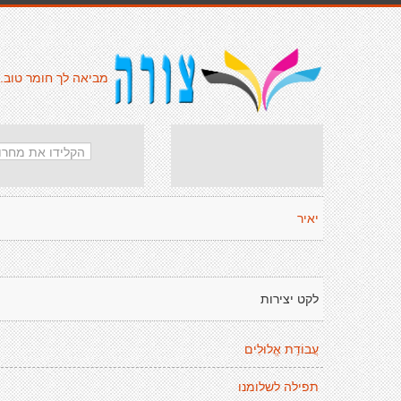
מביאה לך חומר טוב.
יאיר
לקט יצירות
עֲבוֹדַת אֱלוּלִים
תפילה לשלומנו