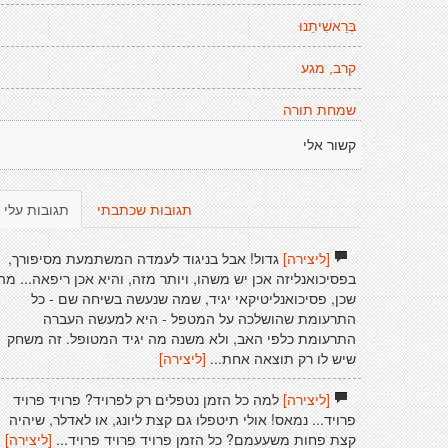
בְּרֵאשִׁיתֵנוּ
קרב, מגע
שמחת תורה
קשור אלי
תגובות שכתבתי
תגובות עלי
[ליצירה]
גדול! אבל בניגוד לעמדה המשתמעת מסיפורך,
בפסיכואנליזה אכן יש משהו, ויותר מזה, והיא אכן ריפאה... מה
שכן, פסיכואנליטיקאי יגיד, שמה שנעשה בשיחה שם - כל
התרעומת שהושלכה על המטפל - היא למעשה העברה
התרעומת כלפי האב, ולא משנה מה יגיד המטופל. זה משחק
שיש לו רק תוצאה אחת...
[ליצירה]
[ליצירה]
למה כל הזמן נטפלים רק לפרויד? פרויד פרויד
פרויד... נמאס! אולי תיטפלו גם קצת ליונג, או לאדלר, שיהיה
קצת פחות משעעמם? כל הזמן פרויד פרויד פרויד...
[ליצירה]