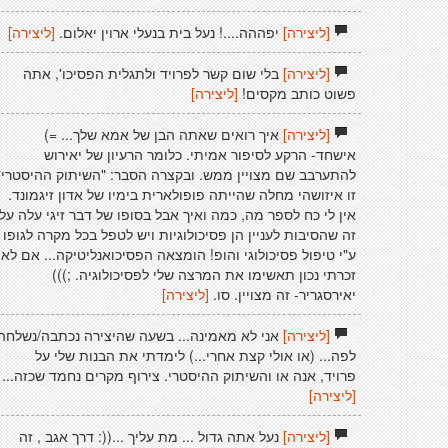
[ליצירה]
יפההה....! נעל בית בנעלי ארוין יאלום.
[ליצירה]
[ליצירה]
בלי שום קשר לפרויד ולתגלית הפסיכו', אתה
פשוט כותב מקסים!
[ליצירה]
[ליצירה]
איך רואים שאתה הבן של אמא שלך... =)
אישחד- הרקע לסיפור אמיתי. כלומר הרעיון של יאירוש
להתערבב שם מצויין ממש. ובקצרה הסבר: "השיתוק ההיסטרי"
זו איזושהי מחלה שהייתה פופולארית בימיו של אדון זיגמונד.
אין לי כח לספר מה, כמה ואיך אבל בסופו של דבר זיגי עלה על
זה שהסיבות לעניין הן פסיכולוגיות ויש לטפל בכל מקרה לגופו
ע"י טיפול פסיכולוגי והופ! הומצאה הפסיכואנליטיקה... אם לא
זכרתי נכון תאשימו את המרצה שלי לפסיכולוגיה. ;)))
יאירסגריר- זה מצויין. סו.
[ליצירה]
[ליצירה]
אני לא מאמינה... בשעה שהיצירה נכתבה/נשלחה
לפה... (או אולי קצת אחרי...) לימדתי את הבנות שלי על
פרויד, אנה או והשיתוק ההיסטרי. צירוף מקרים נחמד שכזה...
[ליצירה]
[ליצירה]
נעל אתה גדול ... מת עליך ...((: דרך אגב , זה