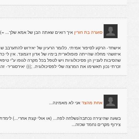
איך רואים שאתה הבן של אמא שלך... =)
סוערה בת חורין
אישחד- הרקע לסיפור אמיתי. כלומר הרעיון של יאירוש להתערבב שם
איזושהי מחלה שהייתה פופולארית בימיו של אדון זיגמונד. אין לי כח
שהסיבות לעניין הן פסיכולוגיות ויש לטפל בכל מקרה לגופו ע"י טיפו
זכרתי נכון תאשימו את המרצה שלי לפסיכולוגיה. ;))) יאירסגריר- זה מ
אני לא מאמינה...
אחת מהצד
בשעה שהיצירה נכתבה/נשלחה לפה... (או אולי קצת אחרי...) לימדתי
צירוף מקרים נחמד שכזה...