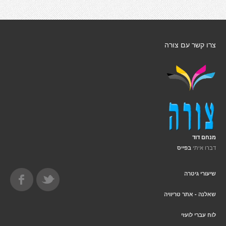
צרו קשר עם צורה
מנחם דוד
דברו איתי
בפייס
שיעורי גיטרה
שאלנה - אתר טריוויה
לוח עברי לועזי