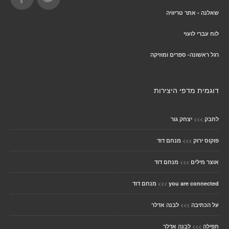
שאלנה - אתר טריוויה
לוח עברי לועזי
רגל ראשונה- ספרים ומוזיקה
דוגמית מדפי היצירות
>>>
לחבק
יצחק גור
>>>
פוקוס ירוק
מנחם דוד
>>>
אוצר מילים
מנחם דוד
>>>
you are connected
מנחם דוד
>>>
על הכתיבה
לבנה אדלר
>>>
תפילה
לבנה אדלר