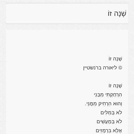
שָׁנָה זוֹ