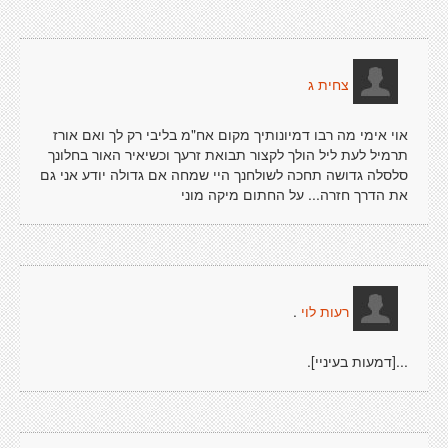
צחית ג
אוי אימי מה רבו דמיונותיך מקום אח"מ בליבי רק לך ואם אורז
תרמיל לעת ליל הולך לקצור תבואת זרעך וכשיאיר האור בחלונך
סלסלה גדושה תחכה לשולחנך היי שמחה אם גדולה יודע אני גם
את הדרך חזרה... על החתום מיקה מוני
.
רעות לוי
...[דמעות בעיניי].