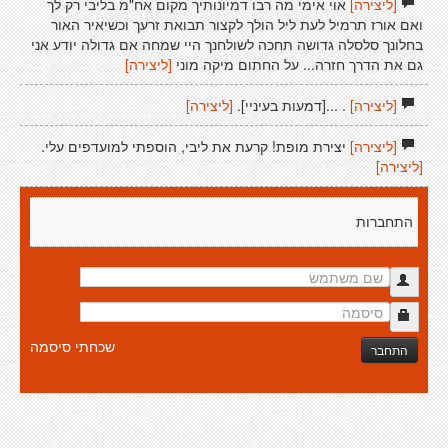
[ליצירה]
אוי אימי מה רבו דמיונותיך מקום אח"מ בליבי רק לך
ואם אורז תרמיל לעת ליל הולך לקצור תבואת זרעך וכשיאיר האור
בחלונך סלסלה גדושה תחכה לשולחנך היי שמחה אם גדולה יודע אני
גם את הדרך חזרה... על החתום מיקה מוני
[ליצירה]
[ליצירה]
. ...[דמעות בעיניי].
[ליצירה]
[ליצירה]
יצירת מופת! קרעת את ליבי, הוספתי למועדפים עלי.
[ליצירה]
התחברות
שכחתי סיסמה
התחבר