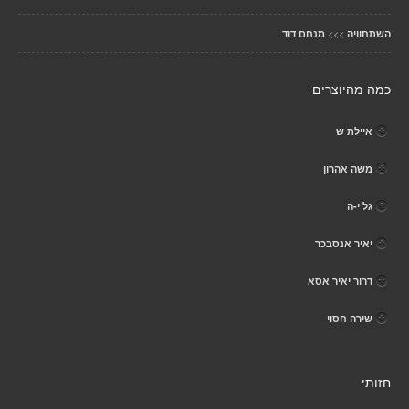
>>>
השתחוויה
מנחם דוד
כמה מהיוצרים
איילת ש
משה אהרון
גל י-ה
יאיר אנסבכר
דרור יאיר אסא
שירה חסוי
חזותי