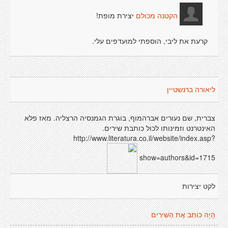
יצירת מופת!
הקטנה מכולם
קרעת את ליבי, הוספתי למועדפים עלי.
ליאורה ברנשטיין
צברית, שם נעורים אברהמוף, בוגרת הגמנסיה הרצליה. מאז פלא
האינטרנט וזמינותו לכול כותבת שירים.
http://www.literatura.co.il/website/index.asp?
show=authors&id=1715
לקט יצירות
הָיָה כּוֹתֵב אֶת הַשִּׁירִים