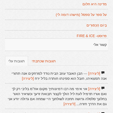
מדינה היא חלום
על ספר על ספסל (מישהו דומה לי)
בְּיוֹם הַכִּפּוּרִים
פרוסט- FIRE & ICE
קשור אלי
תגובות שכתבתי
תגובות עלי
[ליצירה]
--- הבן האובד עוזב הבית נודד למרחקים אנה תתורי
אנה תמצאיהו, חובל הוא ספינתו חותרה בליל ירח
[ליצירה]
[ליצירה]
אוי אימי מה רבו דמיונותיך מקום אח"מ בליבי רק לך
ואם אורז תרמיל לעת ליל הולך לקצור תבואת זרעך וכשיאיר האור
בחלונך סלסלה גדושה תחכה לשולחנך היי שמחה אם גדולה יודע אני
גם את הדרך חזרה...
[ליצירה]