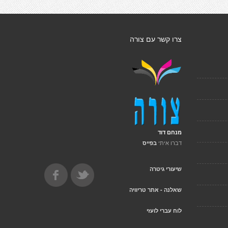
צרו קשר עם צורה
מנחם דוד
דברו איתי
בפייס
שיעורי גיטרה
שאלנה - אתר טריוויה
לוח עברי לועזי