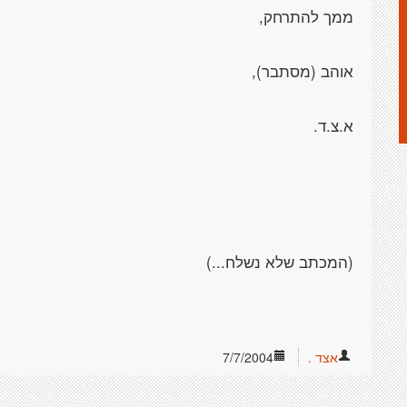
אצד .
7/7/2004