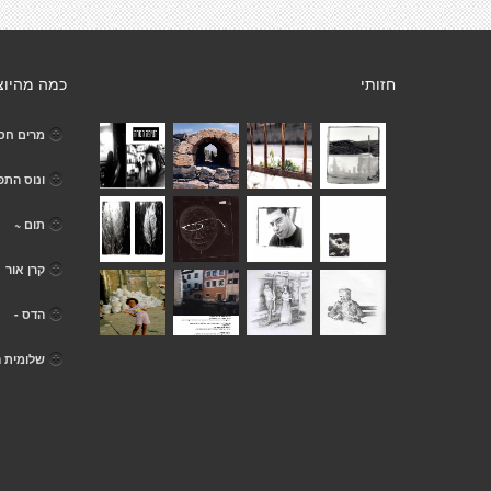
חזותי
כמה מהיוצ
מרים חסו
ונוס הת
תום ~
קרן אור
הדס -
שלומית ה