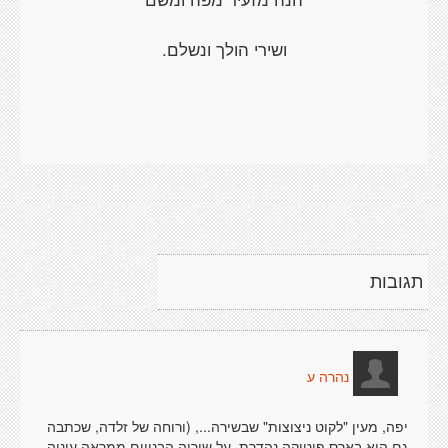
ושירי הולך ונשלם.
תגובות
נהרה ע
יפה, מעין "לקוט ניצוצות" שבשירה..., (ורוחה של זלדה, שכתבה
גם היא בארס פוטיקה נהדרת, על שיריה הבנויים ממראה עיניה,