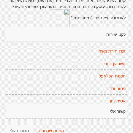
קרוב לשבע שנים באתר "צורה" ועדיין היד (עם העט) נטויה. נשוי ואב
לשתי בנות. עוסק בכתיבה בתור תחביב ובתור עורך ספרותי ורעיוני
לאחרונה יצא ספרי "מיתר סמוי"
לקט יצירות
זכרו תורת משה
אשביעך דודי
חכמת הפלאפל
ניחוח ורד
אסיר ציון
קשור אלי
תגובות שכתבתי
תגובות עלי