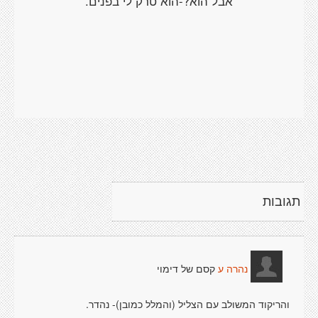
אבל הוא?-הוא טרק לי בפנים.
תגובות
קסם של דימוי
נהרה ע
והריקוד המשולב עם הצליל (והמלל כמובן)- נהדר.