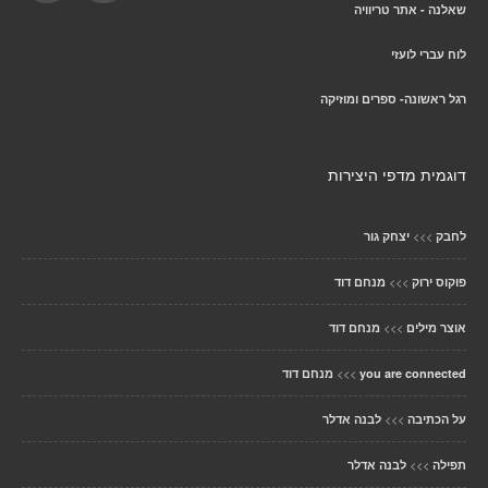
שאלנה - אתר טריוויה
לוח עברי לועזי
רגל ראשונה- ספרים ומוזיקה
דוגמית מדפי היצירות
>>>
לחבק
יצחק גור
>>>
פוקוס ירוק
מנחם דוד
>>>
אוצר מילים
מנחם דוד
>>>
you are connected
מנחם דוד
>>>
על הכתיבה
לבנה אדלר
>>>
תפילה
לבנה אדלר