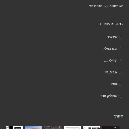
>>>
השתחוויה
מנחם דוד
כמה מהיוצרים
שירשיר
א.ס באלין
תילילי .....
א.ל.ל. לוי
גותא .
שמוליק חדד
חזותי