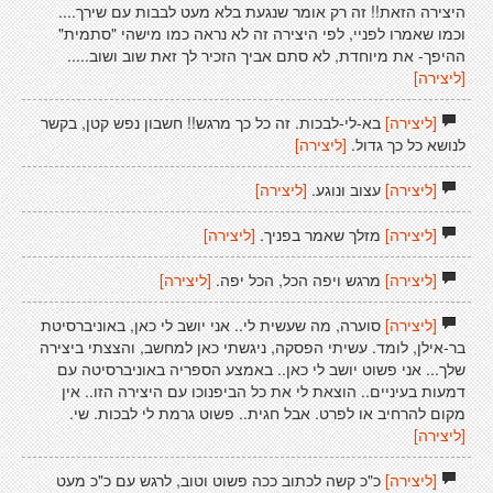
היצירה הזאת!! זה רק אומר שנגעת בלא מעט לבבות עם שירך....
וכמו שאמרו לפניי, לפי היצירה זה לא נראה כמו מישהי "סתמית"
ההיפך- את מיוחדת, לא סתם אביך הזכיר לך זאת שוב ושוב.....
[ליצירה]
[ליצירה]
בא-לי-לבכות. זה כל כך מרגש!! חשבון נפש קטן, בקשר
לנושא כל כך גדול.
[ליצירה]
[ליצירה]
עצוב ונוגע.
[ליצירה]
[ליצירה]
מזלך שאמר בפניך.
[ליצירה]
[ליצירה]
מרגש ויפה הכל, הכל יפה.
[ליצירה]
[ליצירה]
סוערה, מה שעשית לי.. אני יושב לי כאן, באוניברסיטת
בר-אילן, לומד. עשיתי הפסקה, ניגשתי כאן למחשב, והצצתי ביצירה
שלך... אני פשוט יושב לי כאן.. באמצע הספריה באוניברסיטה עם
דמעות בעיניים.. הוצאת לי את כל הביפנוכו עם היצירה הזו.. אין
מקום להרחיב או לפרט. אבל חגית.. פשוט גרמת לי לבכות. שי.
[ליצירה]
[ליצירה]
כ"כ קשה לכתוב ככה פשוט וטוב, לרגש עם כ"כ מעט