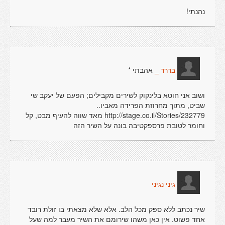
נהנתי!
אהבתי *
בררר _
ושוב אני חוטא בלינקוק לשירים מקבילים; הפעם של יעקב שי
שביט, מתוך מחרוזת הפרידה מאביו..
http://stage.co.il/Stories/232779 מאד שווה להעיף מבט, קל
וחומר לטובת פרספקטיבה בונה על השיר הזה
גיני נגיני
שיר נכתב ללא ספק מכל הלב. אלא שלא מצאתי בו זולת רובד
אחד פשוט. אין כאן משהו שירומם את השיר מעבר למה שעל