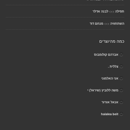
>>>
תפילה
לבנה אדלר
>>>
השתחוויה
מנחם דוד
כמה מהיוצרים
אברהם קולומבוס
צללית .
אני האלמוני
משה ללוביץ (שיראל) י
אנאל אזרזר
haialea beit