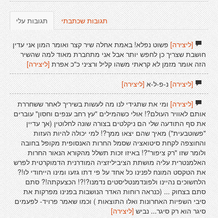
תגובות שכתבתי
תגובות עלי
[ליצירה]
פשוט נפלא! באמת אחלה שיר קצר ואומר המון אני עדין
חושבת שצריך כן לחפש יותר אבל אני מתחברת מאוד למה שהשיר
הזה אומר מזמן לא קראתי משהו קליל ורציני כ"כ אפרת
[ליצירה]
[ליצירה]
נ-פ-ל-א
[ליצירה]
[ליצירה]
ומי את שתגידי לנו מה לעשות בשיריך לאחר ששחררת
אותם לאוויר העולם?! אולי כשהמילים "עץ רחב ענפים וחסון" עוברים
את סף התודעה שלי הם ניקלטים בצורה שונה לחלוטין (אך עדיין
"פשוטבעית") מאיך שהם יצאו ממך?! למי יכולה להיות העזות
והחוצפה לקחת סיטואציה שסמל החרות האנסופית מקופל בחובה
ולומר שזו "רק ציפור"?! באיזו זכות תשלל מהקורא הנאור החרות
האלמנטרית עליה מושתת הציביליזציה המודרנית הדמוקרטית לפרש
את הטקסט המונח לפנינו כל אחד על פי דתו גזעו ומינו הייחודי לו!?
הלחשוכים נהיינו ולפונדמנטליסטים נדמנו?!?! הכצעקתה!? סתם
סתם בצחוק ... (כנראה רוחות האדר הנושבות בפנינו מפרקות את
סיבי השפיות האחרונות ואלו התוצאות ) וכמו שאמר פרויד- לפעמים
סיגר הוא רק סיגר... נביש
[ליצירה]