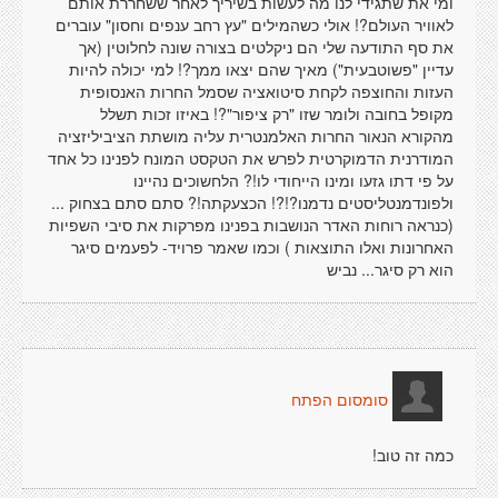
ומי את שתגידי לנו מה לעשות בשיריך לאחר ששחררת אותם
לאוויר העולם?! אולי כשהמילים "עץ רחב ענפים וחסון" עוברים
את סף התודעה שלי הם ניקלטים בצורה שונה לחלוטין (אך
עדיין "פשוטבעית") מאיך שהם יצאו ממך?! למי יכולה להיות
העזות והחוצפה לקחת סיטואציה שסמל החרות האנסופית
מקופל בחובה ולומר שזו "רק ציפור"?! באיזו זכות תשלל
מהקורא הנאור החרות האלמנטרית עליה מושתת הציביליזציה
המודרנית הדמוקרטית לפרש את הטקסט המונח לפנינו כל אחד
על פי דתו גזעו ומינו הייחודי לו!? הלחשוכים נהיינו
ולפונדמנטליסטים נדמנו?!?! הכצעקתה!? סתם סתם בצחוק ...
(כנראה רוחות האדר הנושבות בפנינו מפרקות את סיבי השפיות
האחרונות ואלו התוצאות ) וכמו שאמר פרויד- לפעמים סיגר
הוא רק סיגר... נביש
סומסום הפתח
כמה זה טוב!