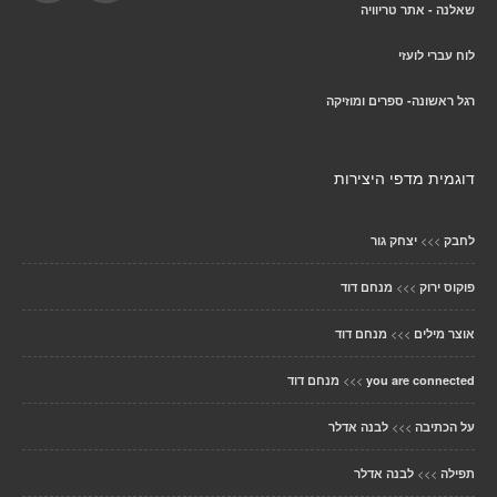
שאלנה - אתר טריוויה
לוח עברי לועזי
רגל ראשונה- ספרים ומוזיקה
דוגמית מדפי היצירות
>>>
לחבק
יצחק גור
>>>
פוקוס ירוק
מנחם דוד
>>>
אוצר מילים
מנחם דוד
>>>
you are connected
מנחם דוד
>>>
על הכתיבה
לבנה אדלר
>>>
תפילה
לבנה אדלר