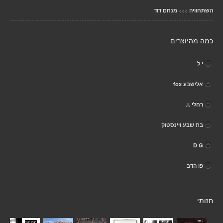
>>>
השתחוויה
מנחם דוד
כמה מהיוצרים
י ל
אלישבע fox
רחלי .ו.
בת שבע ויינסטוק
D G
פו הדב
חזותי