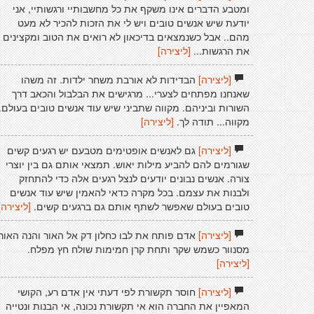
ומטבע הדברים אינו משקף את כל מחשבותיי ורגשותיי, אני
יודעת שיש אנשים טובים ויש לי את הזכות להכיר לא מעט
מהם.. אבל כשנמצאים בדיכאון לא רואים את הטוב ומקצינים
את הרגשות...
[ליצירה]
[ליצירה]
הבדידות לא אורבת משחר ילדות. זה משהו
שאנחנו מפתחים לצערי... מרגישים את הבלבול והכאב דרך
השורות וביניהם. מקווה שתביני שיש עוד אנשים טובים בעולם.
מקווה... תודה לך.
[ליצירה]
[ליצירה]
גם לאנשים אופטימים מטבעם יש רגעים קשים
שגורמים להם להביע מילות יאוש. תמצאי אותם גם בין יוצרי
צורה. אנשים נבונים יודעים לנצל רגעים אלה כדי להתחזק
ולבנות את עצמם. בכל מקרה כדאי להאמין שיש עוד אנשים
טובים בעולם שאפשר לשתף אותם גם ברגעים קשים.
[ליצירה]
[ליצירה]
אדם פותח את לבו כחלון דק אל האור והנה האור
מסנוור כשמש שקר ותחת קרן חמימות שולח חץ מפלח.
[ליצירה]
[ליצירה]
חוסר תקשורת לפי דעתי אין אדם רע, הקושי
המאפיין את החברה הוא אי תקשורת נכונה, אי הבנות ונטייה