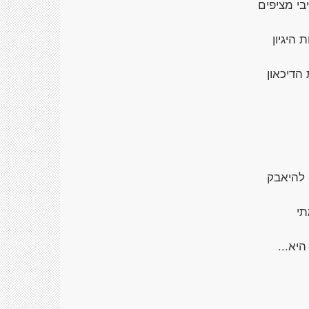
בי מציפים
 היגיון
הדיכאון
 להיאבק
י
יא...