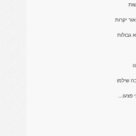
שות
ור יקרות
 גבולות
ו
ה שילמו
 פצעו...