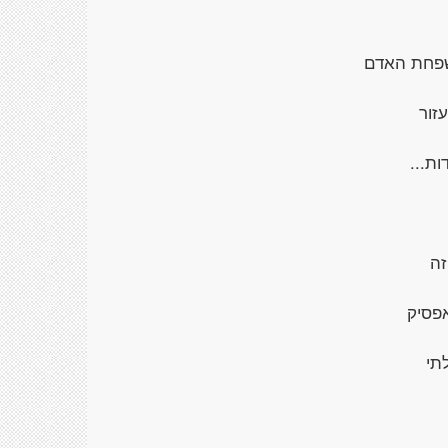
פחת האדם
עזור
ת...
זה
פסיק
תי