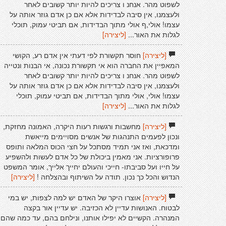
לשפוט מהר. אנחנ ו צריכים להיות יותר קשובים לאחר
ולעצמנו, אין סיבה לבדידות אלא אם כן אדם גוזר אותה על
עצמו! אולי,ף אולי מתוך הבדידות, אם תביטי עמוק, תוכלי
לגלות את האור...
[ליצירה]
[ליצירה]
חוסר תקשורת לפי דעתי אין אדם רע, הקושי
המאפיין את החברה הוא אי תקשורת נכונה, אי הבנות ונטייה
לשפוט מהר. אנחנ ו צריכים להיות יותר קשובים לאחר
ולעצמנו, אין סיבה לבדידות אלא אם כן אדם גוזר אותה על
עצמו! אולי, אולי מתוך הבדידות, אם תביטי עמוק, תוכלי
לגלות את האור...
[ליצירה]
[ליצירה]
מחשבות ורגשות רעות היקרה, האמונה מחזקת,
ונכון לפעמים התנהגות של אנשים מסויימים מייאשת
ומדכאת, ואז אני תמיד מסתכל על חצי הכוס המלאה ותופס
פרופורציות. אני מאמין ביכולת של כל אדם לעשות ולהשפיע
על חייו ועל סביבתו- חייכי והעולם יחייך אלייך, אומר המשפט
הנדוש והכל כך נכון. תודה על השיתוף ובהצלחה !
[ליצירה]
[ליצירה]
אוצרו היקר של האדם יש למה לצפות, יש במי
לבטוח. האנושות עדיין לא הכזיבה. יש עדיין אור בקצה
המנהרה. הקשיים לא יפילו אותנו, ונילחם בהם, עד כמה שהם